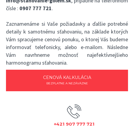
info@stahovanie-golem.sk
, prípadne na telefónnom
čísle :
0907 777 721
.
Zaznamenáme si Vaše požiadavky a ďalšie potrebné
detaily k samotnému sťahovaniu, na základe ktorých
Vám spracujeme cenovú ponuku, o ktorej Vás budeme
informovať telefonicky, alebo e-mailom. Následne
Vám navrhneme možnosť najefektívnejšieho
harmonogramu sťahovania.
CENOVÁ KALKULÁCIA
BEZPLATNE A NEZÁVÄZNE
+421 907 777 721