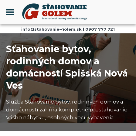
Menu
info@stahovanie-golem.sk
|
0907 777 721
PROFIL
SŤAHOVANIE - SŤAHOVACIE SLUŽBY
Sťahovanie bytov,
DOPRAVA - DOPRAVNÉ SLUŽBY
rodinných domov a
AKCIE A ZĽAVY
domácností Spišská Nová
SKLADOVANIE
REFERENCIE
Ves
CENNÍK
Služba Sťahovanie bytov, rodinných domov a
KONTAKT
domácností zahŕňa kompletné presťahovanie
Vášho nábytku, osobných vecí, vybavenia.