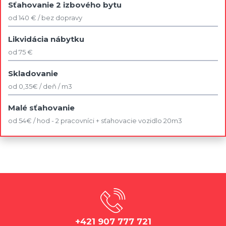
Sťahovanie 2 izbového bytu
od 140 € / bez dopravy
Likvidácia nábytku
od 75 €
Skladovanie
od 0,35€ / deň / m3
Malé sťahovanie
od 54€ / hod - 2 pracovníci + sťahovacie vozidlo 20m3
+421 907 777 721