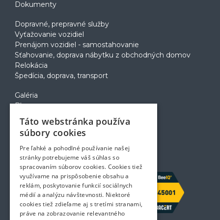
Dokumenty
Dopravné, prepravné služby
Vyťažovanie vozidiel
Prenájom vozidiel - samostahovanie
Sťahovanie, doprava nábytku z obchodných domov
Relokácia
Špedícia, doprava, transport
Galéria
Blog
Voľné pozície
Táto webstránka používa
Zapožičanie krabíc
súbory cookies
Rady a tipy pri sťahovaní
Prepravný poriadok
Pre ľahké a pohodlné používanie našej
Kontakt
stránky potrebujeme váš súhlas so
spracovaním súborov cookies. Cookies tiež
využívame na prispôsobenie obsahu a
reklám, poskytovanie funkcií sociálnych
médií a analýzu návštevnosti. Niektoré
cookies tiež zdieľame aj s tretími stranami,
práve na zobrazovanie relevantného