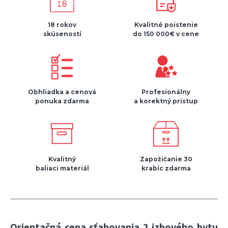
18 rokov
Kvalitné poistenie
skúseností
do 150 000€ v cene
Obhliadka a cenová
Profesionálny
ponuka zdarma
a korektný prístup
Kvalitný
Zapožičanie 30
baliaci materiál
krabíc zdarma
Orientačná cena sťahovania 2 izbového bytu