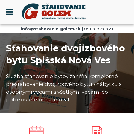
Menu
info@stahovanie-golem.sk
|
0907 777 721
PROFIL
SŤAHOVANIE - SŤAHOVACIE SLUŽBY
Sťahovanie dvojizbového
DOPRAVA - DOPRAVNÉ SLUŽBY
bytu Spišská Nová Ves
AKCIE A ZĽAVY
SKLADOVANIE
Služba sťahovanie bytov zahŕňa kompletné
REFERENCIE
presťahovanie dvojizbového bytu - nábytku s
CENNÍK
osobnými vecami a všetkými vecami čo
potrebujete presťahovať.
KONTAKT