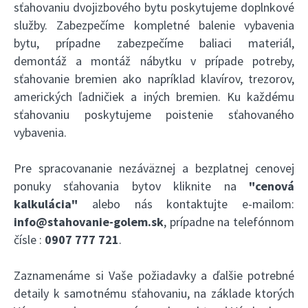
sťahovaniu dvojizbového bytu poskytujeme doplnkové
služby. Zabezpečíme kompletné balenie vybavenia
bytu, prípadne zabezpečíme baliaci materiál,
demontáž a montáž nábytku v prípade potreby,
sťahovanie bremien ako napríklad klavírov, trezorov,
amerických ľadničiek a iných bremien. Ku každému
sťahovaniu poskytujeme poistenie sťahovaného
vybavenia.
Pre spracovananie nezáväznej a bezplatnej cenovej
ponuky sťahovania bytov kliknite na
"cenová
kalkulácia"
alebo nás kontaktujte e-mailom:
info@stahovanie-golem.sk
, prípadne na telefónnom
čísle :
0907 777 721
.
Zaznamenáme si Vaše požiadavky a ďalšie potrebné
detaily k samotnému sťahovaniu, na základe ktorých