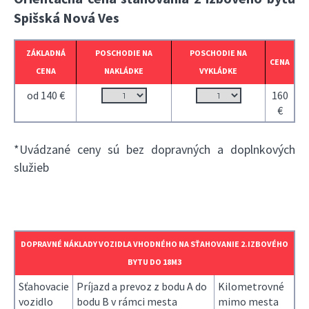
Spišská Nová Ves
ZÁKLADNÁ
POSCHODIE NA
POSCHODIE NA
CENA
CENA
NAKLÁDKE
VYKLÁDKE
od 140 €
160
€
*Uvádzané ceny sú bez dopravných a doplnkových
služieb
DOPRAVNÉ NÁKLADY VOZIDLA VHODNÉHO NA SŤAHOVANIE 2.IZBOVÉHO
BYTU DO 18M3
Sťahovacie
Príjazd a prevoz z bodu A do
Kilometrovné
vozidlo
bodu B v rámci mesta
mimo mesta