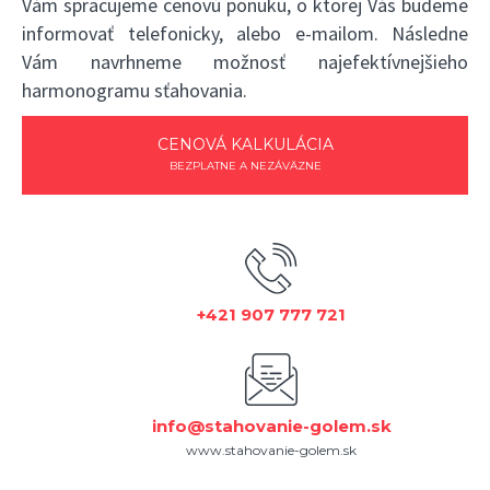
Vám spracujeme cenovú ponuku, o ktorej Vás budeme
informovať telefonicky, alebo e-mailom. Následne
Vám navrhneme možnosť najefektívnejšieho
harmonogramu sťahovania.
CENOVÁ KALKULÁCIA
BEZPLATNE A NEZÁVÄZNE
+421 907 777 721
info@stahovanie-golem.sk
www.stahovanie-golem.sk