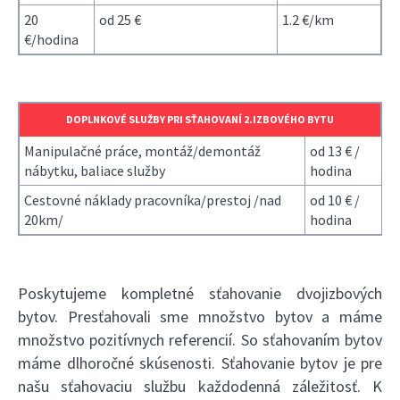
20
od 25 €
1.2 €/km
€/hodina
DOPLNKOVÉ SLUŽBY PRI SŤAHOVANÍ 2.IZBOVÉHO BYTU
Manipulačné práce, montáž/demontáž
od 13 € /
nábytku, baliace služby
hodina
Cestovné náklady pracovníka/prestoj /nad
od 10 € /
20km/
hodina
Poskytujeme kompletné sťahovanie dvojizbových
bytov. Presťahovali sme množstvo bytov a máme
množstvo pozitívnych referencií. So sťahovaním bytov
máme dlhoročné skúsenosti. Sťahovanie bytov je pre
našu sťahovaciu službu každodenná záležitosť. K