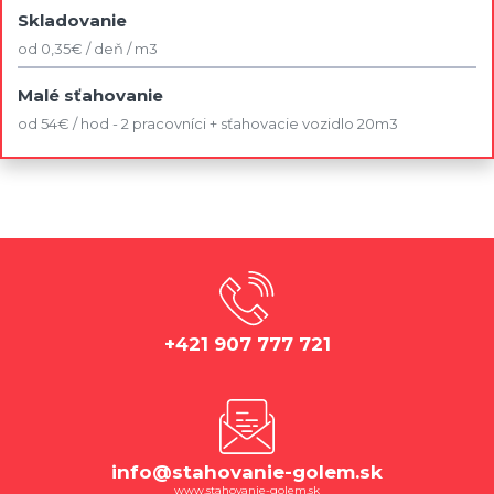
Skladovanie
od 0,35€ / deň / m3
Malé sťahovanie
od 54€ / hod - 2 pracovníci + sťahovacie vozidlo 20m3
+421 907 777 721
info@stahovanie-golem.sk
www.stahovanie-golem.sk