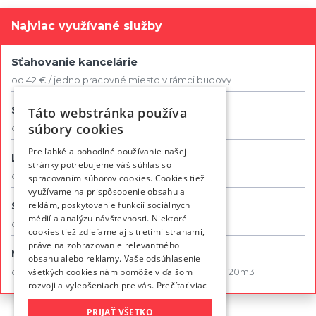
Najviac využívané služby
Sťahovanie kancelárie
od 42 € / jedno pracovné miesto v rámci budovy
Sťahovanie 2 izbového bytu
Táto webstránka používa
súbory cookies
od 140 € / bez dopravy
Pre ľahké a pohodlné používanie našej
Likvidácia nábytku
stránky potrebujeme váš súhlas so
od 75 €
spracovaním súborov cookies. Cookies tiež
využívame na prispôsobenie obsahu a
reklám, poskytovanie funkcií sociálnych
Skladovanie
médií a analýzu návštevnosti. Niektoré
od 0,35€ / deň / m3
cookies tiež zdieľame aj s tretími stranami,
práve na zobrazovanie relevantného
Malé sťahovanie
obsahu alebo reklamy. Vaše odsúhlasenie
všetkých cookies nám pomôže v ďalšom
od 54€ / hod - 2 pracovníci + sťahovacie vozidlo 20m3
rozvoji a vylepšeniach pre vás.
Prečítať viac
PRIJAŤ VŠETKO