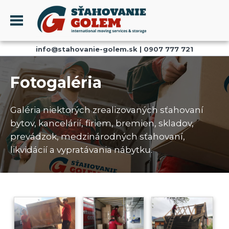
Menu
info@stahovanie-golem.sk
|
0907 777 721
PROFIL
SŤAHOVANIE - SŤAHOVACIE SLUŽBY
Fotogaléria
DOPRAVA - DOPRAVNÉ SLUŽBY
AKCIE A ZĽAVY
Galéria niektorých zrealizovaných sťahovaní
SKLADOVANIE
bytov, kancelárií, firiem, bremien, skladov,
prevádzok, medzinárodných sťahovaní,
REFERENCIE
likvidácií a vypratávania nábytku.
CENNÍK
KONTAKT