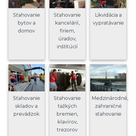
Sťahovanie
Sťahovanie
Likvidácia a
bytov a
kancelárií,
vypratávanie
domov
firiem,
úradov,
inštitúcií
Sťahovanie
Sťahovanie
Medzinárodné,
skladov a
ťažkých
zahraničné
prevádzok
bremien,
sťahovanie
klavírov,
trezorov