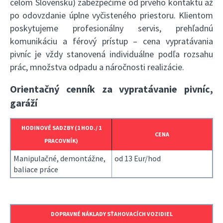
celom Slovensku) zabezpečíme od prvého kontaktu až
po odovzdanie úplne vyčisteného priestoru. Klientom
poskytujeme profesionálny servis, prehľadnú
komunikáciu a férový prístup – cena vypratávania
pivníc je vždy stanovená individuálne podľa rozsahu
prác, množstva odpadu a náročnosti realizácie.
Orientačný cenník za vypratávanie pivníc,
garáží
HODINOVÉ SADZBY (1 HOD./ 1
CENA
PRACOVNÍK)
Manipulačné, demontážne,
od 13 Eur/hod
baliace práce
DOPRAVNÉ NÁKLADY SŤAHOVACÍCH VOZIDIEL