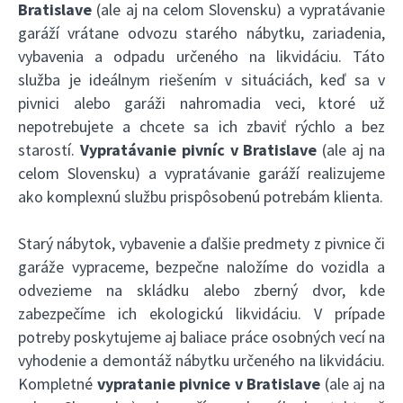
Bratislave
(ale aj na celom Slovensku) a vypratávanie
garáží vrátane odvozu starého nábytku, zariadenia,
vybavenia a odpadu určeného na likvidáciu. Táto
služba je ideálnym riešením v situáciách, keď sa v
pivnici alebo garáži nahromadia veci, ktoré už
nepotrebujete a chcete sa ich zbaviť rýchlo a bez
starostí.
Vypratávanie pivníc v Bratislave
(ale aj na
celom Slovensku) a vypratávanie garáží realizujeme
ako komplexnú službu prispôsobenú potrebám klienta.
Starý nábytok, vybavenie a ďalšie predmety z pivnice či
garáže vypraceme, bezpečne naložíme do vozidla a
odvezieme na skládku alebo zberný dvor, kde
zabezpečíme ich ekologickú likvidáciu. V prípade
potreby poskytujeme aj baliace práce osobných vecí na
vyhodenie a demontáž nábytku určeného na likvidáciu.
Kompletné
vypratanie pivnice v Bratislave
(ale aj na