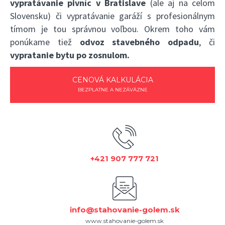
vypratávanie pivníc v Bratislave
(ale aj na celom
Slovensku) či vypratávanie garáží s profesionálnym
tímom je tou správnou voľbou. Okrem toho vám
ponúkame tiež
odvoz stavebného odpadu
, či
vypratanie bytu po zosnulom.
CENOVÁ KALKULÁCIA
BEZPLATNE A NEZÁVÄZNE
+421 907 777 721
info@stahovanie-golem.sk
www.stahovanie-golem.sk