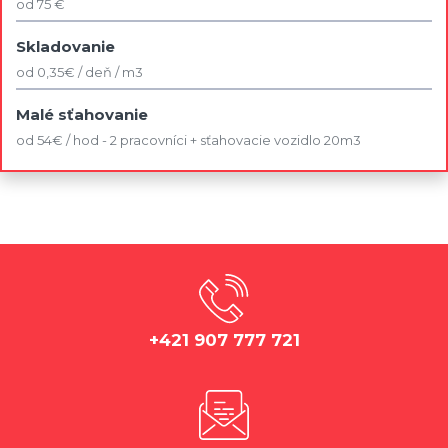
od 75 €
Skladovanie
od 0,35€ / deň / m3
Malé sťahovanie
od 54€ / hod - 2 pracovníci + sťahovacie vozidlo 20m3
+421 907 777 721