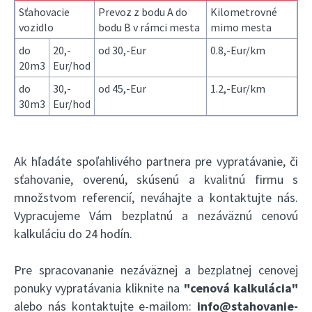
Sťahovacie
Prevoz z bodu A do
Kilometrovné
vozidlo
bodu B v rámci mesta
mimo mesta
do
20,-
od 30,-Eur
0.8,-Eur/km
20m3
Eur/hod
do
30,-
od 45,-Eur
1.2,-Eur/km
30m3
Eur/hod
Ak hľadáte spoľahlivého partnera pre vypratávanie, či
sťahovanie, overenú, skúsenú a kvalitnú firmu s
množstvom referencií, neváhajte a kontaktujte nás.
Vypracujeme Vám bezplatnú a nezáväznú cenovú
kalkuláciu do 24 hodín.
Pre spracovananie nezáväznej a bezplatnej cenovej
ponuky vypratávania kliknite na
"cenová kalkulácia"
alebo nás kontaktujte e-mailom:
info@stahovanie-