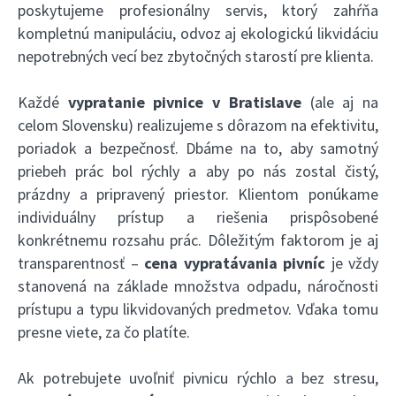
poskytujeme profesionálny servis, ktorý zahŕňa
kompletnú manipuláciu, odvoz aj ekologickú likvidáciu
nepotrebných vecí bez zbytočných starostí pre klienta.
Každé
vypratanie pivnice v Bratislave
(ale aj na
celom Slovensku) realizujeme s dôrazom na efektivitu,
poriadok a bezpečnosť. Dbáme na to, aby samotný
priebeh prác bol rýchly a aby po nás zostal čistý,
prázdny a pripravený priestor. Klientom ponúkame
individuálny prístup a riešenia prispôsobené
konkrétnemu rozsahu prác. Dôležitým faktorom je aj
transparentnosť –
cena vypratávania pivníc
je vždy
stanovená na základe množstva odpadu, náročnosti
prístupu a typu likvidovaných predmetov. Vďaka tomu
presne viete, za čo platíte.
Ak potrebujete uvoľniť pivnicu rýchlo a bez stresu,