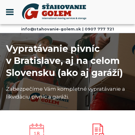
Menu
info@stahovanie-golem.sk
|
0907 777 721
PROFIL
SŤAHOVANIE - SŤAHOVACIE SLUŽBY
Vypratávanie pivníc
DOPRAVA - DOPRAVNÉ SLUŽBY
v Bratislave, aj na celom
AKCIE A ZĽAVY
Slovensku (ako aj garáží)
SKLADOVANIE
REFERENCIE
Zabezpečíme Vám kompletné vypratávanie a
CENNÍK
likvidáciu pivníc a garáži.
KONTAKT