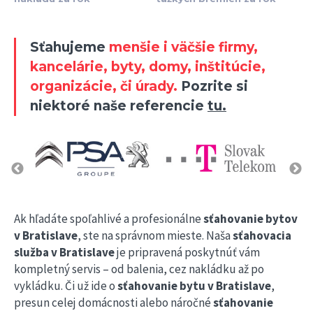
Sťahujeme
menšie i väčšie firmy,
kancelárie, byty, domy, inštitúcie,
organizácie, či úrady.
Pozrite si
niektoré naše referencie
tu.
Ak hľadáte spoľahlivé a profesionálne
sťahovanie bytov
v Bratislave
, ste na správnom mieste. Naša
sťahovacia
služba v Bratislave
je pripravená poskytnúť vám
kompletný servis – od balenia, cez nakládku až po
vykládku. Či už ide o
sťahovanie bytu v Bratislave
,
presun celej domácnosti alebo náročné
sťahovanie