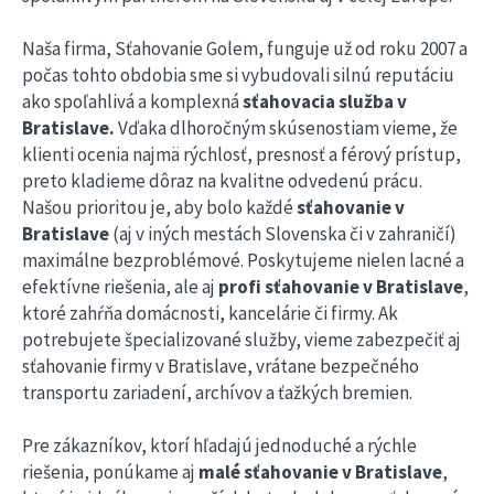
Naša firma, Sťahovanie Golem, funguje už od roku 2007 a
počas tohto obdobia sme si vybudovali silnú reputáciu
ako spoľahlivá a komplexná
sťahovacia služba v
Bratislave.
Vďaka dlhoročným skúsenostiam vieme, že
klienti ocenia najmä rýchlosť, presnosť a férový prístup,
preto kladieme dôraz na kvalitne odvedenú prácu.
Našou prioritou je, aby bolo každé
sťahovanie v
Bratislave
(aj v iných mestách Slovenska či v zahraničí)
maximálne bezproblémové. Poskytujeme nielen lacné a
efektívne riešenia, ale aj
profi sťahovanie v Bratislave
,
ktoré zahŕňa domácnosti, kancelárie či firmy. Ak
potrebujete špecializované služby, vieme zabezpečiť aj
sťahovanie firmy v Bratislave, vrátane bezpečného
transportu zariadení, archívov a ťažkých bremien.
Pre zákazníkov, ktorí hľadajú jednoduché a rýchle
riešenia, ponúkame aj
malé sťahovanie v Bratislave
,