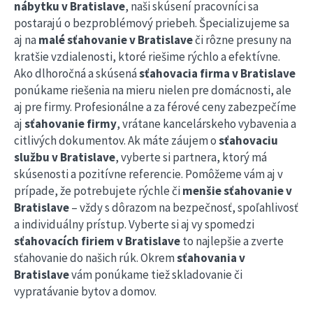
nábytku v Bratislave
, naši skúsení pracovníci sa
postarajú o bezproblémový priebeh. Špecializujeme sa
aj na
malé sťahovanie v Bratislave
či rôzne presuny na
kratšie vzdialenosti, ktoré riešime rýchlo a efektívne.
Ako dlhoročná a skúsená
sťahovacia firma v Bratislave
ponúkame riešenia na mieru nielen pre domácnosti, ale
aj pre firmy. Profesionálne a za férové ceny zabezpečíme
aj
sťahovanie firmy
, vrátane kancelárskeho vybavenia a
citlivých dokumentov. Ak máte záujem o
sťahovaciu
službu v Bratislave
, vyberte si partnera, ktorý má
skúsenosti a pozitívne
referencie.
Pomôžeme vám aj v
prípade, že potrebujete rýchle či
menšie sťahovanie v
Bratislave
– vždy s dôrazom na bezpečnosť, spoľahlivosť
a individuálny prístup. Vyberte si aj vy spomedzi
sťahovacích firiem v Bratislave
to najlepšie a zverte
sťahovanie do našich rúk. Okrem
sťahovania v
Bratislave
vám ponúkame tiež
skladovanie
či
vypratávanie bytov a domov
.