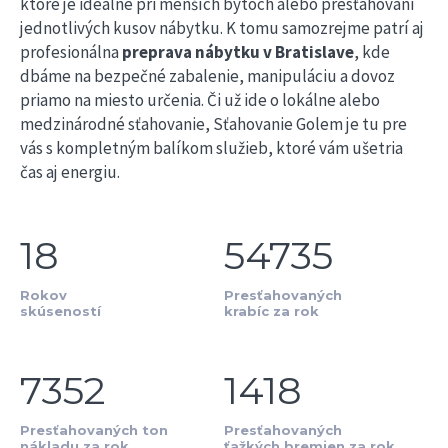
ktoré je ideálne pri menších bytoch alebo presťahovaní
jednotlivých kusov nábytku. K tomu samozrejme patrí aj
profesionálna
preprava nábytku v Bratislave
, kde
dbáme na bezpečné zabalenie, manipuláciu a dovoz
priamo na miesto určenia. Či už ide o lokálne alebo
medzinárodné sťahovanie, Sťahovanie Golem je tu pre
vás s kompletným balíkom služieb, ktoré vám ušetria
čas aj energiu.
18
54735
Rokov
Presťahovaných
skúseností
krabíc za rok
7352
1418
Presťahovaných ton
Presťahovaných
nákladu za rok
ťažkých bremien za rok