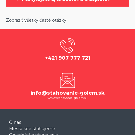
Zobraziť všetky časté otázky
+421 907 777 721
info@stahovanie-golem.sk
www.stahovanie-golem.sk
O nás
Mestá kde sťahujeme