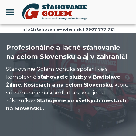
Menu
info@stahovanie-golem.sk
|
0907 777 721
PROFIL
SŤAHOVANIE - SŤAHOVACIE SLUŽBY
Profesionálne a lacné sťahovanie
DOPRAVA - DOPRAVNÉ SLUŽBY
na celom Slovensku a aj v zahraničí
AKCIE A ZĽAVY
Sťahovanie Golem ponúka spoľahlivé a
SKLADOVANIE
komplexné
sťahovacie služby v Bratislave,
REFERENCIE
Žiline, Košiciach a na celom Slovensku
, ktoré
sú zamerané na komfort a spokojnosť
CENNÍK
zákazníkov.
Sťahujeme vo všetkých mestách
KONTAKT
na Slovensku.