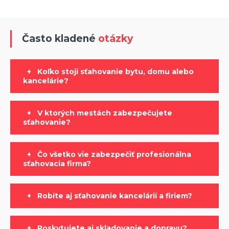
Často kladené
otázky
+ Koľko stojí sťahovanie bytu, domu alebo
kancelárie?
+ V ktorých mestách zabezpečujete
sťahovanie?
+ Čo všetko vie zabezpečiť profesionálna
sťahovacia firma?
+ Robíte aj sťahovanie kancelárií a firiem?
+ Poskytujete aj skladovanie a dopravu?