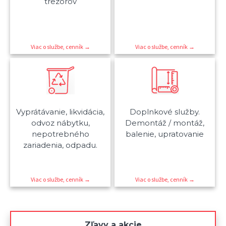
trezorov
Viac o službe, cenník →
Viac o službe, cenník →
Vyprátávanie, likvidácia,
Doplnkové služby.
odvoz nábytku,
Demontáž / montáž,
nepotrebného
balenie, upratovanie
zariadenia, odpadu.
Viac o službe, cenník →
Viac o službe, cenník →
Zľavy a akcie