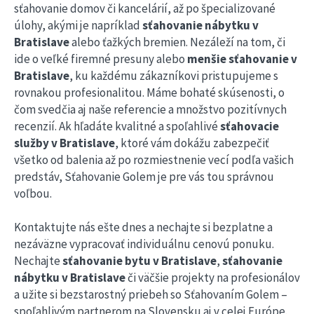
sťahovanie domov či kancelárií, až po špecializované
úlohy, akými je napríklad
sťahovanie nábytku v
Bratislave
alebo ťažkých bremien. Nezáleží na tom, či
ide o veľké firemné presuny alebo
menšie sťahovanie v
Bratislave
, ku každému zákazníkovi pristupujeme s
rovnakou profesionalitou. Máme bohaté skúsenosti, o
čom svedčia aj naše referencie a množstvo pozitívnych
recenzií. Ak hľadáte kvalitné a spoľahlivé
sťahovacie
služby v Bratislave
, ktoré vám dokážu zabezpečiť
všetko od balenia až po rozmiestnenie vecí podľa vašich
predstáv, Sťahovanie Golem je pre vás tou správnou
voľbou.
Kontaktujte nás ešte dnes a nechajte si bezplatne a
nezáväzne vypracovať individuálnu cenovú ponuku.
Nechajte
sťahovanie bytu v Bratislave
,
sťahovanie
nábytku v Bratislave
či väčšie projekty na profesionálov
a užite si bezstarostný priebeh so Sťahovaním Golem –
spoľahlivým partnerom na Slovensku aj v celej Európe.