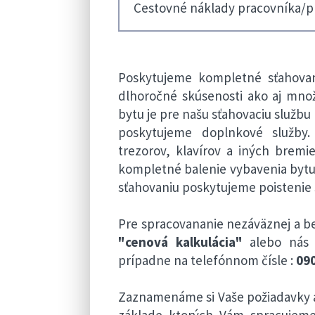
Cestovné náklady pracovníka/p
Poskytujeme kompletné sťahovan
dlhoročné skúsenosti ako aj množ
bytu je pre našu sťahovaciu službu
poskytujeme doplnkové služby
trezorov, klavírov a iných brem
kompletné balenie vybavenia bytu
sťahovaniu poskytujeme poistenie
Pre spracovananie nezáväznej a be
"cenová kalkulácia"
alebo nás 
prípadne na telefónnom čísle :
090
Zaznamenáme si Vaše požiadavky a
základe ktorých Vám spracujem