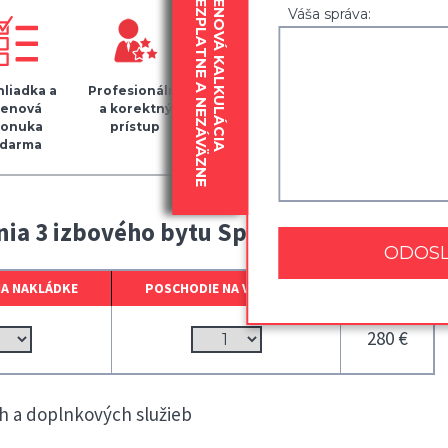
BEZPLATNE A NEZÁVÄZNE
CENOVÁ KALKULÁCIA
Váša správa:
liadka a
Profesionálny
Kvalitný
Zapožičanie
cenová
a korektný
baliaci
30
onuka
prístup
materiál
krabíc
darma
zdarma
ia 3 izbového bytu Spišská Nová Ves
NA NAKLÁDKE
POSCHODIE NA VYKLÁDKE
CENA
280 €
 a doplnkových služieb