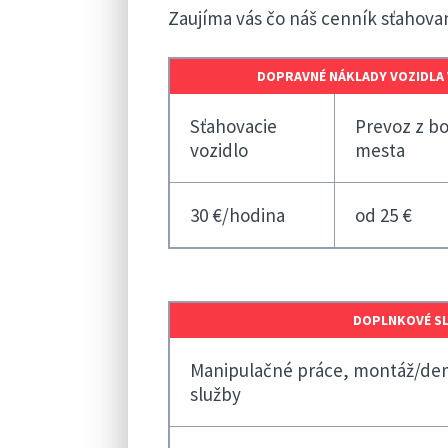
Zaujíma vás čo náš cenník sťahova
DOPRAVNÉ NÁKLADY VOZIDLA 
Sťahovacie
Prevoz z bo
vozidlo
mesta
30 €/hodina
od 25 €
DOPLNKOVÉ SL
Manipulačné práce, montáž/dem
služby