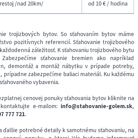
restoj /nad 20km/
od 10 € / hodina
ie trojizbových bytov. So sťahovaním bytov máme
stvo pozitívnych referencií. Sťahovanie trojizbového
 každodenná záležitosť. K sťahovaniu trojizbového bytu
. Zabezpečíme sťahovanie bremien ako napríklad
ien, demontáž a montáž nábytku v prípade potreby,
, prípadne zabezpečíme baliaci materiál. Ku každému
 sťahovaného vybavenia.
zplatnej cenovej ponuky sťahovania bytov kliknite na
kontaktujte e-mailom:
info@stahovanie-golem.sk
,
7 777 721
.
 ďalšie potrebné detaily k samotnému sťahovaniu, na
e cenovú ponuku, o ktorej Vás budeme informovať