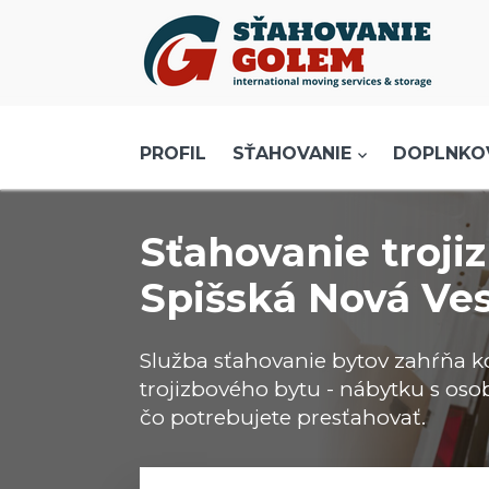
Menu
PROFIL
SŤAHOVANIE - SŤAHOVACIE SLUŽBY
PROFIL
SŤAHOVANIE
DOPLNKO
DOPRAVA - DOPRAVNÉ SLUŽBY
AKCIE A ZĽAVY
Sťahovanie troji
SKLADOVANIE
Spišská Nová Ve
REFERENCIE
CENNÍK
Služba sťahovanie bytov zahŕňa 
KONTAKT
trojizbového bytu - nábytku s os
čo potrebujete presťahovať.