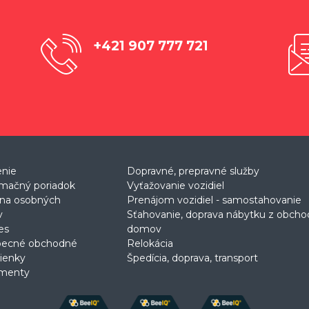
+421 907 777 721
enie
Dopravné, prepravné služby
mačný poriadok
Vyťažovanie vozidiel
na osobných
Prenájom vozidiel - samostahovanie
v
Sťahovanie, doprava nábytku z obch
es
domov
becné obchodné
Relokácia
ienky
Špedícia, doprava, transport
menty