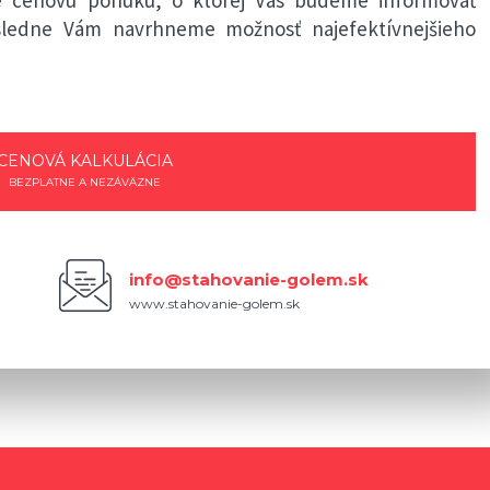
ásledne Vám navrhneme možnosť najefektívnejšieho
CENOVÁ KALKULÁCIA
BEZPLATNE A NEZÁVÄZNE
info@stahovanie-golem.sk
www.stahovanie-golem.sk