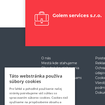
Golem services s.r.o.
O nás
Poist
Mestá kde sťahujeme
Rekla
Objednávka sťahovania
Ochra
Cenník
údajo
Táto webstránka používa
Prečo sťahovanie s nami
Cooki
súbory cookies
Postup pri sťahovaní
Všeo
podm
Pre ľahké a pohodlné používanie našej
Doku
stránky potrebujeme váš súhlas so
spracovaním súborov cookies. Cookies tiež
využívame na prispôsobenie obsahu a