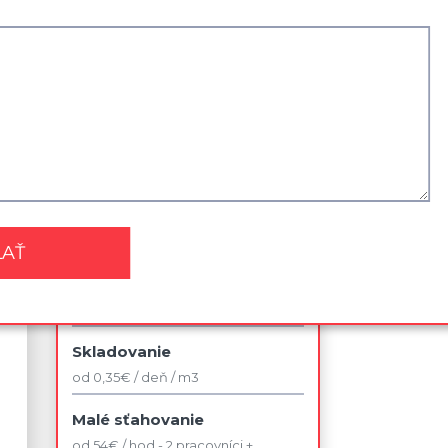
Zľavy a akcie
Najviac využívané služby
Sťahovanie kancelárie
od 42 € / jedno pracovné miesto v
rámci budovy
Sťahovanie 2 izbového bytu
od 140 € / bez dopravy
Likvidácia nábytku
od 75 €
Skladovanie
od 0,35€ / deň / m3
Malé sťahovanie
od 54€ / hod - 2 pracovníci +