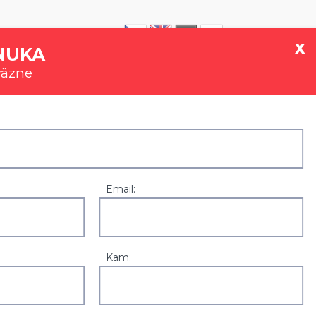
|
0907 777 721
x
NUKA
väzne
GALÉRIA
REFERENCIE
KONTAKT
Email:
Kam: