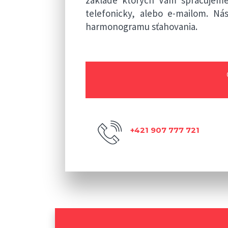
telefonicky, alebo e-mailom. N
harmonogramu sťahovania.
+421 907 777 721