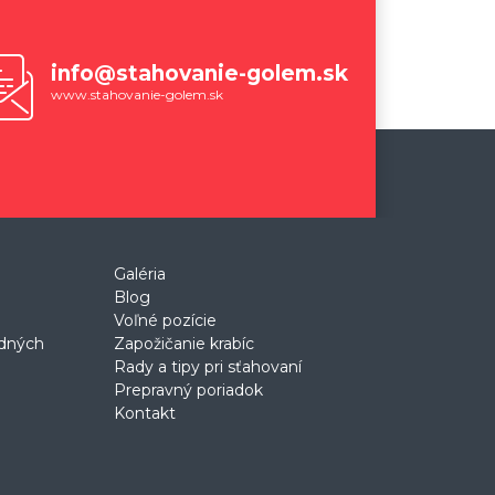
info@stahovanie-golem.sk
www.stahovanie-golem.sk
Galéria
Blog
Voľné pozície
odných
Zapožičanie krabíc
Rady a tipy pri sťahovaní
Prepravný poriadok
Kontakt