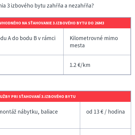
nia 3 izbového bytu zahŕňa a nezahŕňa?
VHODNÉHO NA SŤAHOVANIE 3.IZBOVÉHO BYTU DO 26M3
du A do bodu B v rámci
Kilometrovné mimo
mesta
1.2 €/km
UŽBY PRI SŤAHOVANÍ 3.IZBOVÉHO BYTU
ontáž nábytku, baliace
od 13 € / hodina