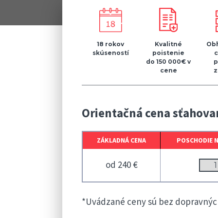
18 rokov
Kvalitné
Obh
skúseností
poistenie
do 150 000€ v
p
cene
z
Orientačná cena sťahovan
ZÁKLADNÁ CENA
POSCHODIE 
od 240 €
*Uvádzané ceny sú bez dopravných