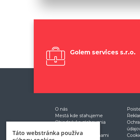
Golem services s.r.o.
O nás
Poist
Mestá kde sťahujeme
Rekla
Objednávka sťahovania
Ochra
Cenník
údajo
Táto webstránka používa
Prečo sťahovanie s nami
Cooki