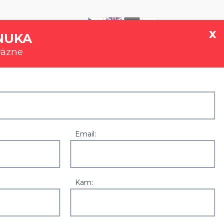
|
0907 777 721
x
NUKA
väzne
GALÉRIA
REFERENCIE
KONTAKT
Email:
Kam: