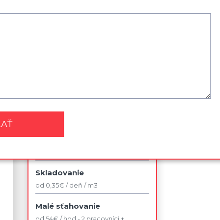
Zľavy a akcie
Najviac využívané služby
Sťahovanie kancelárie
od 42 € / jedno pracovné miesto v
rámci budovy
Sťahovanie 2 izbového bytu
od 140 € / bez dopravy
Likvidácia nábytku
od 75 €
Skladovanie
od 0,35€ / deň / m3
Malé sťahovanie
od 54€ / hod - 2 pracovníci +