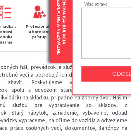
BEZPLATNE A NEZÁVÄZNE
CENOVÁ KALKULÁCIA
Váša správa:
liadka a
Profesionálny
Kvalitný
Zapožičanie
cenová
a korektný
baliaci
30
onuka
prístup
materiál
krabíc
darma
zdarma
robných hál, prevádzok je služba pre našich klientov,
rebné veci a potrebujú ich dostať z ich priestorov a
 zbaviť, Poskytujeme vypratávanie skladov,
ádzok spolu s odvozom starého nábytku a iného
likvidáciu na skládku, prípadne na zberný dvor. Našim
xnú službu pre vypratávanie zo skladov, z
zok. Starý nábytok, zariadenie, vybavenie, odpad
prevádzky vypraceme, naložíme do vozidla a odvezieme
aliace práce osobných vecí, dokumentov, šanónov na