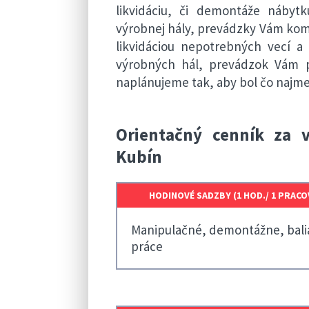
likvidáciu, či demontáže nábytk
výrobnej hály, prevádzky Vám ko
likvidáciou nepotrebných vecí a 
výrobných hál, prevádzok Vám p
naplánujeme tak, aby bol čo najm
Orientačný cenník za v
Kubín
HODINOVÉ SADZBY (1 HOD./ 1 PRACO
Manipulačné, demontážne, bali
práce