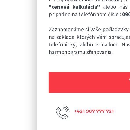
"cenová kalkulácia"
alebo nás 
prípadne na telefónnom čísle :
090
Zaznamenáme si Vaše požiadavky a
na základe ktorých Vám spracuj
telefonicky, alebo e-mailom. N
harmonogramu sťahovania.
+421 907 777 721