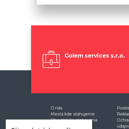
Golem services s.r.o.
O nás
Poist
Mestá kde sťahujeme
Rekla
Objednávka sťahovania
Ochra
Cenník
údajo