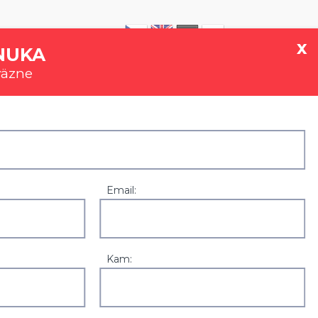
|
0907 777 721
x
NUKA
väzne
GALÉRIA
REFERENCIE
KONTAKT
Email:
Kam: