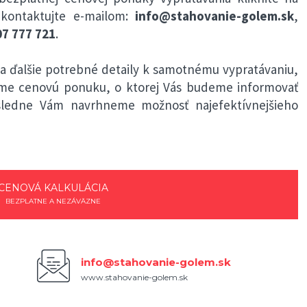
kontaktujte e-mailom:
info@stahovanie-golem.sk
,
7 777 721
.
 ďalšie potrebné detaily k samotnému vypratávaniu,
eme cenovú ponuku, o ktorej Vás budeme informovať
ásledne Vám navrhneme možnosť najefektívnejšieho
CENOVÁ KALKULÁCIA
BEZPLATNE A NEZÁVÄZNE
info@stahovanie-golem.sk
www.stahovanie-golem.sk