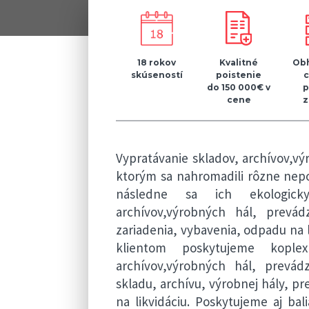
18 rokov
Kvalitné
Obh
skúseností
poistenie
do 150 000€ v
p
cene
z
Vypratávanie skladov, archívov,vý
ktorým sa nahromadili rôzne nepot
následne sa ich ekologicky
archívov,výrobných hál, prev
zariadenia, vybavenia, odpadu na 
klientom poskytujeme kople
archívov,výrobných hál, prevád
skladu, archívu, výrobnej hály, 
na likvidáciu. Poskytujeme aj b