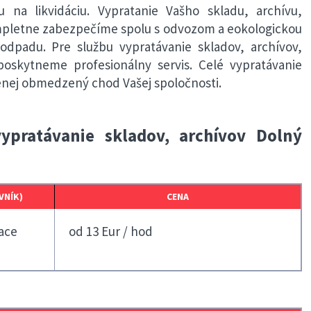
u na likvidáciu. Vypratanie Vašho skladu, archívu,
mpletne zabezpečíme spolu s odvozom a eokologickou
odpadu. Pre službu vypratávanie skladov, archívov,
oskytneme profesionálny servis. Celé vypratávanie
enej obmedzený chod Vašej spoločnosti.
ypratávanie skladov, archívov Dolný
VNÍK)
CENA
ace
od 13 Eur / hod