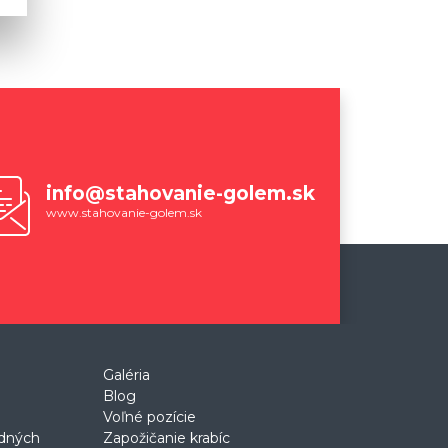
info@stahovanie-golem.sk
www.stahovanie-golem.sk
Galéria
Blog
Voľné pozície
odných
Zapožičanie krabíc