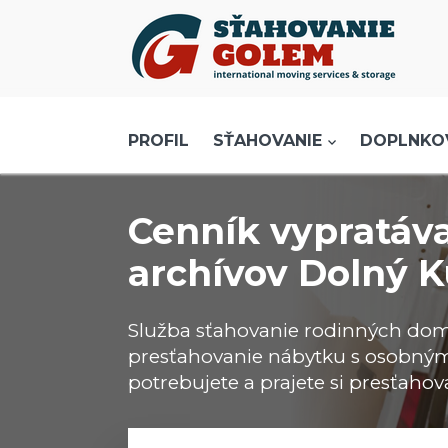
Menu
PROFIL
SŤAHOVANIE - SŤAHOVACIE SLUŽBY
PROFIL
SŤAHOVANIE
DOPLNKO
DOPRAVA - DOPRAVNÉ SLUŽBY
AKCIE A ZĽAVY
Cenník vypratáva
SKLADOVANIE
archívov Dolný 
REFERENCIE
CENNÍK
Služba sťahovanie rodinných do
KONTAKT
presťahovanie nábytku s osobným
potrebujete a prajete si presťahov