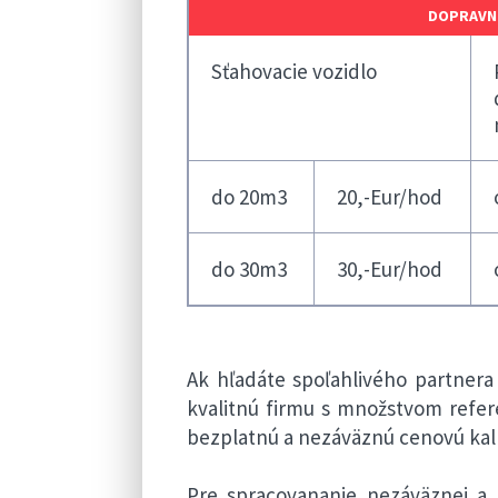
DOPRAVNÉ
Sťahovacie vozidlo
do 20m3
20,-Eur/hod
do 30m3
30,-Eur/hod
Ak hľadáte spoľahlivého partnera
kvalitnú firmu s množstvom refer
bezplatnú a nezáväznú cenovú kalk
Pre spracovananie nezáväznej a 