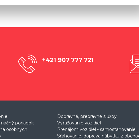
+421 907 777 721
enie
Dopravné, prepravné služby
mačný poriadok
Vyťažovanie vozidiel
na osobných
Prenájom vozidiel - samostahovanie
v
Sťahovanie, doprava nábytku z obch