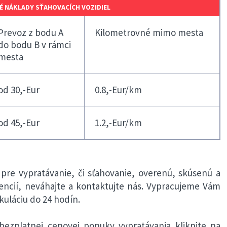
 NÁKLADY SŤAHOVACÍCH VOZIDIEL
Prevoz z bodu A
Kilometrovné mimo mesta
do bodu B v rámci
mesta
od 30,-Eur
0.8,-Eur/km
od 45,-Eur
1.2,-Eur/km
 pre vypratávanie, či sťahovanie, overenú, skúsenú a
encií, neváhajte a kontaktujte nás. Vypracujeme Vám
uláciu do 24 hodín.
bezplatnej cenovej ponuky vypratávania kliknite na