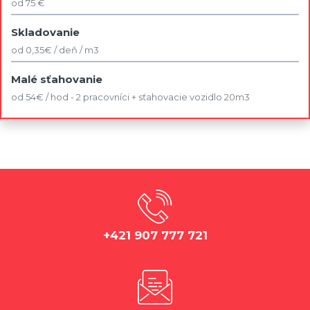
od 75 €
Skladovanie
od 0,35€ / deň / m3
Malé sťahovanie
od 54€ / hod - 2 pracovníci + sťahovacie vozidlo 20m3
+421 907 777 721