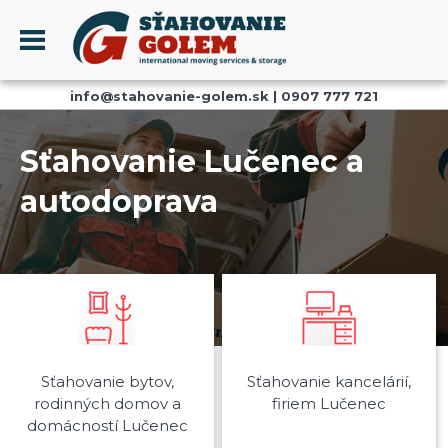
Menu
info@stahovanie-golem.sk
|
0907 777 721
PROFIL
SŤAHOVANIE - SŤAHOVACIE SLUŽBY
Sťahovanie Lučenec a
DOPRAVA - DOPRAVNÉ SLUŽBY
autodoprava
AKCIE A ZĽAVY
SKLADOVANIE
REFERENCIE
CENNÍK
KONTAKT
Sťahovanie bytov,
Sťahovanie kancelárií,
rodinných domov a
firiem Lučenec
domácností Lučenec