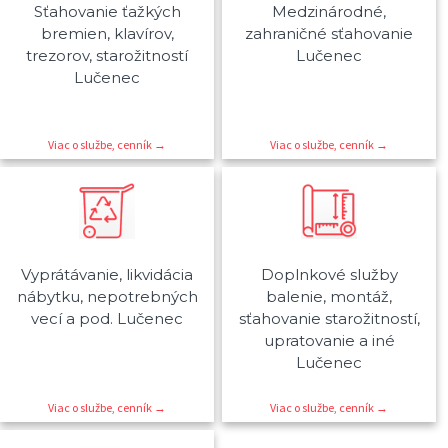
Sťahovanie ťažkých
Medzinárodné,
bremien, klavírov,
zahraničné sťahovanie
trezorov, starožitností
Lučenec
Lučenec
Viac o službe, cenník →
Viac o službe, cenník →
Vyprátávanie, likvidácia
Doplnkové služby
nábytku, nepotrebných
balenie, montáž,
vecí a pod. Lučenec
sťahovanie starožitností,
upratovanie a iné
Lučenec
Viac o službe, cenník →
Viac o službe, cenník →