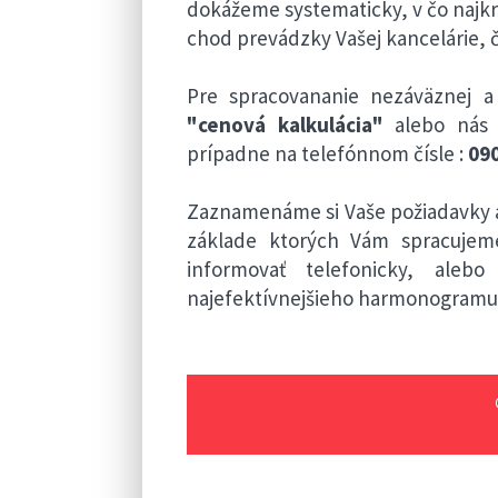
dokážeme systematicky, v čo najkra
chod prevádzky Vašej kancelárie, č
Pre spracovananie nezáväznej a
"cenová kalkulácia"
alebo nás 
prípadne na telefónnom čísle :
090
Zaznamenáme si Vaše požiadavky a
základe ktorých Vám spracuje
informovať telefonicky, ale
najefektívnejšieho harmonogramu 