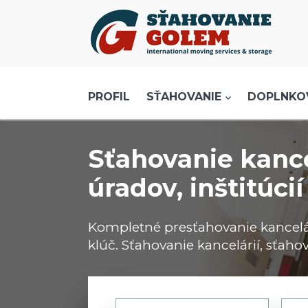
Menu
PROFIL
SŤAHOVANIE - SŤAHOVACIE SLUŽBY
PROFIL
SŤAHOVANIE
DOPLNKO
DOPRAVA - DOPRAVNÉ SLUŽBY
AKCIE A ZĽAVY
Sťahovanie kancel
SKLADOVANIE
úradov, inštitúci
REFERENCIE
CENNÍK
Kompletné presťahovanie kancelári
KONTAKT
klúč. Sťahovanie kancelárií, sťahov