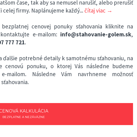
tšom čase, tak aby sa nemusel narušiť, alebo prerušiť
i celej firmy. Naplánujeme každý
...
čítaj viac →
 bezplatnej cenovej ponuky sťahovania kliknite na
kontaktujte e-mailom:
info@stahovanie-golem.sk
,
7 777 721
.
 ďalšie potrebné detaily k samotnému sťahovaniu, na
me cenovú ponuku, o ktorej Vás následne budeme
bo e-mailom. Následne Vám navrhneme možnosť
sťahovania.
CENOVÁ KALKULÁCIA
BEZPLATNE A NEZÁVÄZNE