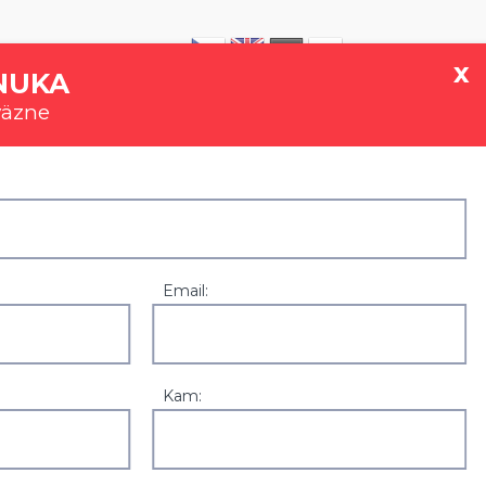
|
0907 777 721
x
NUKA
väzne
GALÉRIA
REFERENCIE
KONTAKT
Email:
Kam:
Zľavy a akcie