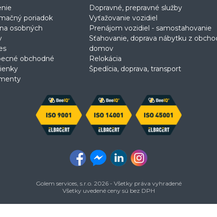
enie
Dopravné, prepravné služby
mačný poriadok
Vyťažovanie vozidiel
na osobných
Prenájom vozidiel - samostahovanie
v
Sťahovanie, doprava nábytku z obch
es
domov
becné obchodné
Relokácia
ienky
Špedícia, doprava, transport
menty
Golem services, s.r.o. 2026 - Všetky práva vyhradené
Všetky uvedené ceny sú bez DPH