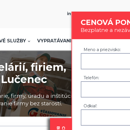
info@stahovanie-golem.sk
CENOVÁ PO
Bezplatne a nezá
info@stahovanie-golem.sk
|
0907 777 721
VÉ SLUŽBY
VYPRATÁVANIE
SKLADOVANIE
Meno a priezvisko:
árií, firiem,
í Lučenec
Telefón:
e, firmy, úradu a inštitúcie na
anie firmy bez starostí.
Odkiaľ: