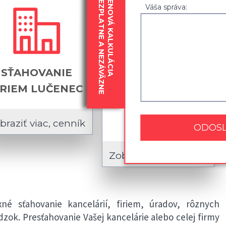
BEZPLATNE A NEZÁVÄZNE
CENOVÁ KALKULÁCIA
Váša správa:
SŤAHOVANIE
SŤAHOVANIE
IRIEM LUČENEC
ÚRADOV,
INŠTITÚCIÍ
LUČENEC
braziť viac, cenník
Zobraziť viac, cenník
é sťahovanie kancelárií, firiem, úradov, rôznych
ádzok. Presťahovanie Vašej kancelárie alebo celej firmy