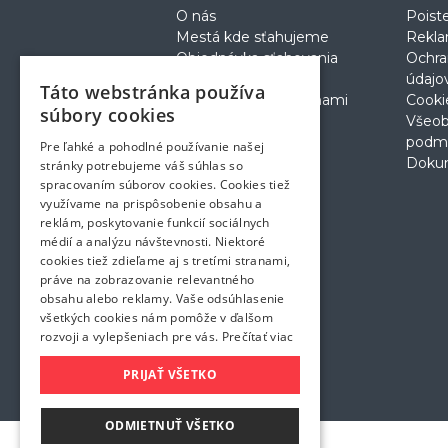
O nás
Poist
Mestá kde sťahujeme
Rekla
Objednávka sťahovania
Ochra
Cenník
údajo
Táto webstránka používa
Prečo sťahovanie s nami
Cooki
súbory cookies
Postup pri sťahovaní
Všeo
podm
Pre ľahké a pohodlné používanie našej
Doku
stránky potrebujeme váš súhlas so
spracovaním súborov cookies. Cookies tiež
využívame na prispôsobenie obsahu a
reklám, poskytovanie funkcií sociálnych
médií a analýzu návštevnosti. Niektoré
cookies tiež zdieľame aj s tretími stranami,
práve na zobrazovanie relevantného
obsahu alebo reklamy. Vaše odsúhlasenie
všetkých cookies nám pomôže v ďalšom
rozvoji a vylepšeniach pre vás.
Prečítať viac
PRIJAŤ VŠETKO
ODMIETNUŤ VŠETKO