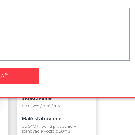
Najviac využívané služby
Sťahovanie kancelárie
od 42 € / jedno pracovné miesto v
rámci budovy
Sťahovanie 2 izbového bytu
od 140 € / bez dopravy
Likvidácia nábytku
od 75 €
Skladovanie
od 0,35€ / deň / m3
Malé sťahovanie
od 54€ / hod - 2 pracovníci +
sťahovacie vozidlo 20m3