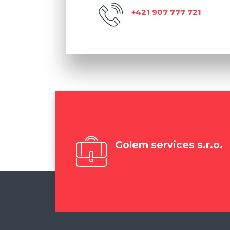
+421 907 777 721
Golem services s.r.o.