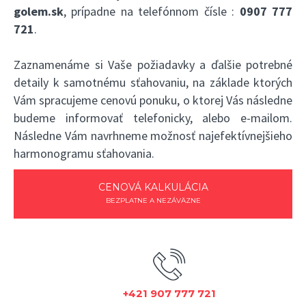
golem.sk
, prípadne na telefónnom čísle :
0907 777
721
.
Zaznamenáme si Vaše požiadavky a ďalšie potrebné
detaily k samotnému sťahovaniu, na základe ktorých
Vám spracujeme cenovú ponuku, o ktorej Vás následne
budeme informovať telefonicky, alebo e-mailom.
Následne Vám navrhneme možnosť najefektívnejšieho
harmonogramu sťahovania.
CENOVÁ KALKULÁCIA
BEZPLATNE A NEZÁVÄZNE
+421 907 777 721