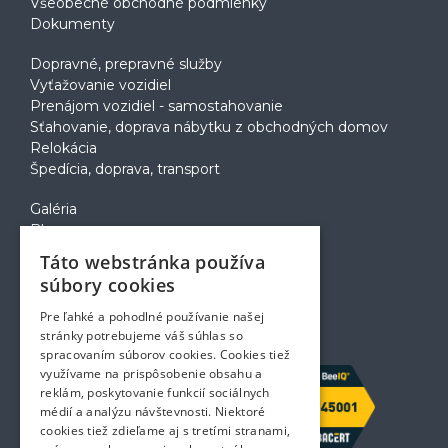
Všeobecné obchodné podmienky
Dokumenty
Dopravné, prepravné služby
Vyťažovanie vozidiel
Prenájom vozidiel - samostahovanie
Sťahovanie, doprava nábytku z obchodných domov
Relokácia
Špedícia, doprava, transport
Galéria
Blog
Voľné pozície
Táto webstránka používa
Zapožičanie krabíc
súbory cookies
Rady a tipy pri sťahovaní
Prepravný poriadok
Pre ľahké a pohodlné používanie našej
Kontakt
stránky potrebujeme váš súhlas so
spracovaním súborov cookies. Cookies tiež
využívame na prispôsobenie obsahu a
reklám, poskytovanie funkcií sociálnych
médií a analýzu návštevnosti. Niektoré
cookies tiež zdieľame aj s tretími stranami,