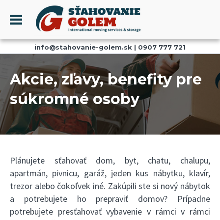
Menu
info@stahovanie-golem.sk
|
0907 777 721
PROFIL
SŤAHOVANIE - SŤAHOVACIE SLUŽBY
Akcie, zľavy, benefity pre
DOPRAVA - DOPRAVNÉ SLUŽBY
súkromné osoby
AKCIE A ZĽAVY
SKLADOVANIE
REFERENCIE
CENNÍK
Plánujete sťahovať dom, byt, chatu, chalupu,
KONTAKT
apartmán, pivnicu, garáž, jeden kus nábytku, klavír,
trezor alebo čokoľvek iné. Zakúpili ste si nový nábytok
a potrebujete ho prepraviť domov? Prípadne
potrebujete presťahovať vybavenie v rámci v rámci