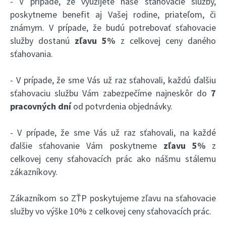
- V prípade, že využijete naše sťahovacie služby,
poskytneme benefit aj Vašej rodine, priateľom, či
známym. V prípade, že budú potrebovať sťahovacie
služby dostanú
zľavu 5%
z celkovej ceny daného
sťahovania.
- V prípade, že sme Vás už raz sťahovali, každú ďalšiu
sťahovaciu službu Vám zabezpečíme najneskôr do
7
pracovných dní
od potvrdenia objednávky.
- V prípade, že sme Vás už raz sťahovali, na každé
ďalšie sťahovanie Vám poskytneme
zľavu 5%
z
celkovej ceny sťahovacích prác ako nášmu stálemu
zákazníkovy.
Zákazníkom so ZŤP poskytujeme zľavu na sťahovacie
služby vo výške 10% z celkovej ceny sťahovacích prác.