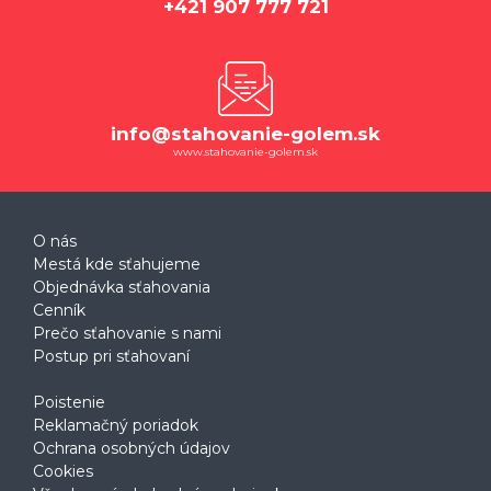
+421 907 777 721
info@stahovanie-golem.sk
www.stahovanie-golem.sk
O nás
Mestá kde sťahujeme
Objednávka sťahovania
Cenník
Prečo sťahovanie s nami
Postup pri sťahovaní
Poistenie
Reklamačný poriadok
Ochrana osobných údajov
Cookies