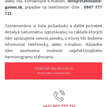
alebo nás kontaktujte e-mailom:
info@stahovanie-
golem.sk
, prípadne na telefónnom čísle :
0907 777
721
.
Zaznamenáme si Vaše požiadavky a ďalšie potrebné
detaily k samotnému vypratávaniu, na základe ktorých
Vám spracujeme cenovú ponuku, o ktorej Vás budeme
informovať telefonicky, alebo e-mailom. Následne
Vám navrhneme možnosť najefektívnejšieho
harmonogramu sťahovania.
CENOVÁ KALKULÁCIA
BEZPLATNE A NEZÁVÄZNE
+421 907 777 721