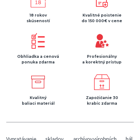
18 rokov
Kvalitné poistenie
skúseností
do 150 000€ v cene
Obhliadka a cenová
Profesionálny
ponuka zdarma
a korektný prístup
Kvalitný
Zapožičanie 30
baliaci materiál
krabíc zdarma
Vypratávanie skladov, archívov,výrobných hál,