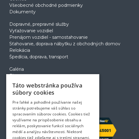
Všeobecné obchodné podmienky
Dokumenty
Dopravné, prepravné služby
Vyťažovanie vozidiel
Prenájom vozidiel - samostahovanie
Sťahovanie, doprava nábytku z obchodných domov
Relokácia
Špedícia, doprava, transport
Galéria
Blog
Voľné pozície
Táto webstránka používa
Zapožičanie krabíc
súbory cookies
Rady a tipy pri sťahovaní
Prepravný poriadok
Pre ľahké a pohodlné používanie našej
Kontakt
stránky potrebujeme váš súhlas so
spracovaním súborov cookies. Cookies tiež
využívame na prispôsobenie obsahu a
reklám, poskytovanie funkcií sociálnych
médií a analýzu návštevnosti. Niektoré
cookies tiež zdieľame aj s tretími stranami,