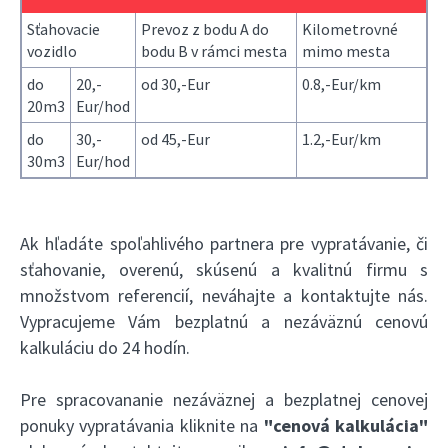
Sťahovacie
Prevoz z bodu A do
Kilometrovné
vozidlo
bodu B v rámci mesta
mimo mesta
do
20,-
od 30,-Eur
0.8,-Eur/km
20m3
Eur/hod
do
30,-
od 45,-Eur
1.2,-Eur/km
30m3
Eur/hod
Ak hľadáte spoľahlivého partnera pre vypratávanie, či
sťahovanie, overenú, skúsenú a kvalitnú firmu s
množstvom referencií, neváhajte a kontaktujte nás.
Vypracujeme Vám bezplatnú a nezáväznú cenovú
kalkuláciu do 24 hodín.
Pre spracovananie nezáväznej a bezplatnej cenovej
ponuky vypratávania kliknite na
"cenová kalkulácia"