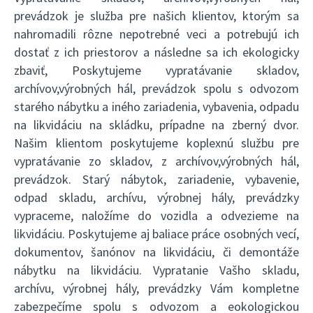
prevádzok je služba pre našich klientov, ktorým sa
nahromadili rôzne nepotrebné veci a potrebujú ich
dostať z ich priestorov a následne sa ich ekologicky
zbaviť, Poskytujeme vypratávanie skladov,
archívov,výrobných hál, prevádzok spolu s odvozom
starého nábytku a iného zariadenia, vybavenia, odpadu
na likvidáciu na skládku, prípadne na zberný dvor.
Našim klientom poskytujeme koplexnú službu pre
vypratávanie zo skladov, z archívov,výrobných hál,
prevádzok. Starý nábytok, zariadenie, vybavenie,
odpad skladu, archívu, výrobnej hály, prevádzky
vypraceme, naložíme do vozidla a odvezieme na
likvidáciu. Poskytujeme aj baliace práce osobných vecí,
dokumentov, šanónov na likvidáciu, či demontáže
nábytku na likvidáciu. Vypratanie Vašho skladu,
archívu, výrobnej hály, prevádzky Vám kompletne
zabezpečíme spolu s odvozom a eokologickou