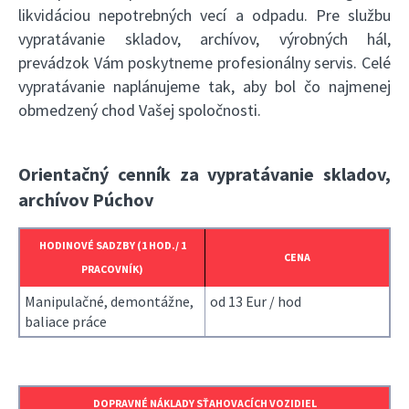
likvidáciou nepotrebných vecí a odpadu. Pre službu
vypratávanie skladov, archívov, výrobných hál,
prevádzok Vám poskytneme profesionálny servis. Celé
vypratávanie naplánujeme tak, aby bol čo najmenej
obmedzený chod Vašej spoločnosti.
Orientačný cenník za vypratávanie skladov,
archívov Púchov
HODINOVÉ SADZBY (1 HOD./ 1
CENA
PRACOVNÍK)
Manipulačné, demontážne,
od 13 Eur / hod
baliace práce
DOPRAVNÉ NÁKLADY SŤAHOVACÍCH VOZIDIEL