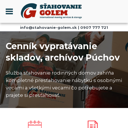
Menu
info@stahovanie-golem.sk
|
0907 777 721
PROFIL
SŤAHOVANIE - SŤAHOVACIE SLUŽBY
Cenník vypratávanie
DOPRAVA - DOPRAVNÉ SLUŽBY
skladov, archívov Púchov
AKCIE A ZĽAVY
SKLADOVANIE
Služba sťahovanie rodinných domov zahŕňa
REFERENCIE
kompletné presťahovanie nábytku s osobnými
CENNÍK
vecami a všetkými vecami čo potrebujete a
prajete si presťahovať.
KONTAKT