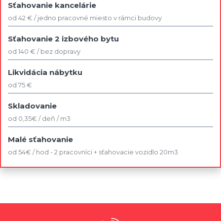
Sťahovanie kancelárie
od 42 € / jedno pracovné miesto v rámci budovy
Sťahovanie 2 izbového bytu
od 140 € / bez dopravy
Likvidácia nábytku
od 75 €
Skladovanie
od 0,35€ / deň / m3
Malé sťahovanie
od 54€ / hod - 2 pracovníci + sťahovacie vozidlo 20m3