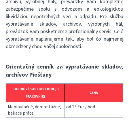
archívu, výrobnej hály, prevádzky Vám kompletne
zabezpečíme spolu s odvozom a eokologickou
likvidáciou nepotrebných vecí a odpadu. Pre službu
vypratávanie skladov, archívov, výrobných hál,
prevádzok Vám poskytneme profesionálny servis. Celé
vypratávanie naplánujeme tak, aby bol čo najmenej
obmedzený chod Vašej spoločnosti.
Orientačný cenník za vypratávanie skladov,
archívov Piešťany
HODINOVÉ SADZBY (1 HOD./ 1
CENA
PRACOVNÍK)
Manipulačné, demontážne,
od 13 Eur / hod
baliace práce