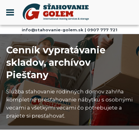
Menu
info@stahovanie-golem.sk
|
0907 777 721
PROFIL
SŤAHOVANIE - SŤAHOVACIE SLUŽBY
Cenník vypratávanie
DOPRAVA - DOPRAVNÉ SLUŽBY
skladov, archívov
AKCIE A ZĽAVY
Piešťany
SKLADOVANIE
REFERENCIE
Služba sťahovanie rodinných domov zahŕňa
CENNÍK
kompletné presťahovanie nábytku s osobnými
KONTAKT
vecami a všetkými vecami čo potrebujete a
prajete si presťahovať.