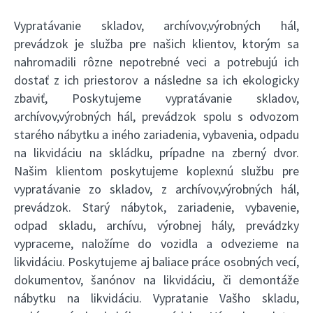
Vypratávanie skladov, archívov,výrobných hál,
prevádzok je služba pre našich klientov, ktorým sa
nahromadili rôzne nepotrebné veci a potrebujú ich
dostať z ich priestorov a následne sa ich ekologicky
zbaviť, Poskytujeme vypratávanie skladov,
archívov,výrobných hál, prevádzok spolu s odvozom
starého nábytku a iného zariadenia, vybavenia, odpadu
na likvidáciu na skládku, prípadne na zberný dvor.
Našim klientom poskytujeme koplexnú službu pre
vypratávanie zo skladov, z archívov,výrobných hál,
prevádzok. Starý nábytok, zariadenie, vybavenie,
odpad skladu, archívu, výrobnej hály, prevádzky
vypraceme, naložíme do vozidla a odvezieme na
likvidáciu. Poskytujeme aj baliace práce osobných vecí,
dokumentov, šanónov na likvidáciu, či demontáže
nábytku na likvidáciu. Vypratanie Vašho skladu,