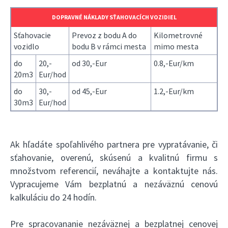
DOPRAVNÉ NÁKLADY SŤAHOVACÍCH VOZIDIEL
Sťahovacie
Prevoz z bodu A do
Kilometrovné
vozidlo
bodu B v rámci mesta
mimo mesta
do
20,-
od 30,-Eur
0.8,-Eur/km
20m3
Eur/hod
do
30,-
od 45,-Eur
1.2,-Eur/km
30m3
Eur/hod
Ak hľadáte spoľahlivého partnera pre vypratávanie, či
sťahovanie, overenú, skúsenú a kvalitnú firmu s
množstvom referencií, neváhajte a kontaktujte nás.
Vypracujeme Vám bezplatnú a nezáväznú cenovú
kalkuláciu do 24 hodín.
Pre spracovananie nezáväznej a bezplatnej cenovej