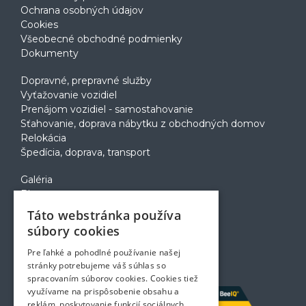
Ochrana osobných údajov
Cookies
Všeobecné obchodné podmienky
Dokumenty
Dopravné, prepravné služby
Vyťažovanie vozidiel
Prenájom vozidiel - samostahovanie
Sťahovanie, doprava nábytku z obchodných domov
Relokácia
Špedícia, doprava, transport
Galéria
Blog
Voľné pozície
Táto webstránka používa
Zapožičanie krabíc
súbory cookies
Rady a tipy pri sťahovaní
Prepravný poriadok
Pre ľahké a pohodlné používanie našej
Kontakt
stránky potrebujeme váš súhlas so
spracovaním súborov cookies. Cookies tiež
využívame na prispôsobenie obsahu a
reklám, poskytovanie funkcií sociálnych