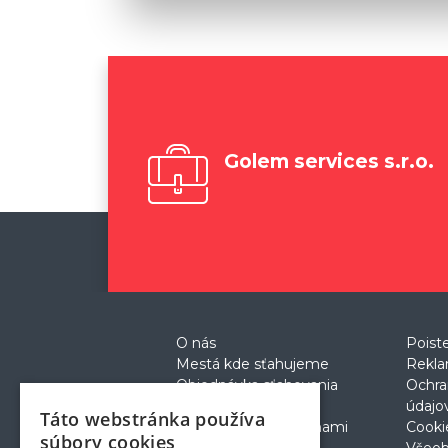
Golem services s.r.o.
O nás
Poist
Mestá kde sťahujeme
Rekla
Objednávka sťahovania
Ochra
Cenník
údajo
Táto webstránka používa
Prečo sťahovanie s nami
Cooki
súbory cookies
Postup pri sťahovaní
Všeo