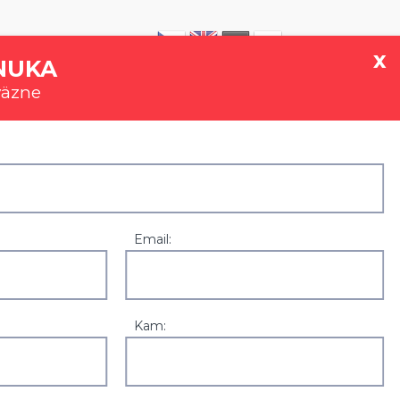
|
0907 777 721
x
NUKA
väzne
GALÉRIA
REFERENCIE
KONTAKT
Email:
Kam: