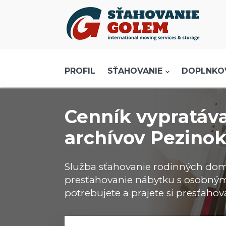
Menu
PROFIL
SŤAHOVANIE - SŤAHOVACIE SLUŽBY
PROFIL
SŤAHOVANIE
DOPLNKO
DOPRAVA - DOPRAVNÉ SLUŽBY
AKCIE A ZĽAVY
Cenník vypratáva
SKLADOVANIE
archívov Pezino
REFERENCIE
CENNÍK
Služba sťahovanie rodinných do
KONTAKT
presťahovanie nábytku s osobným
potrebujete a prajete si presťahov