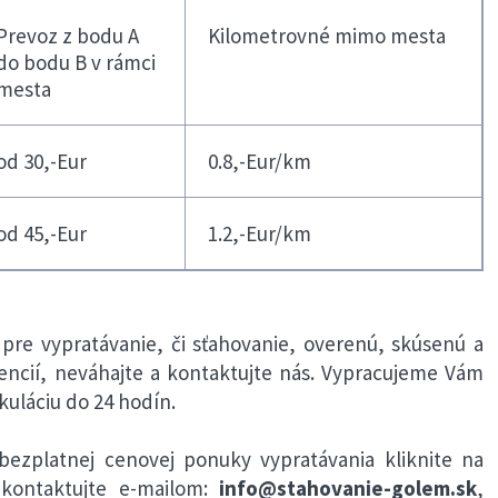
Prevoz z bodu A
Kilometrovné mimo mesta
do bodu B v rámci
mesta
od 30,-Eur
0.8,-Eur/km
od 45,-Eur
1.2,-Eur/km
 pre vypratávanie, či sťahovanie, overenú, skúsenú a
encií, neváhajte a kontaktujte nás. Vypracujeme Vám
uláciu do 24 hodín.
bezplatnej cenovej ponuky vypratávania kliknite na
kontaktujte e-mailom:
info@stahovanie-golem.sk
,