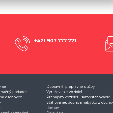
+421 907 777 721
enie
Dopravné, prepravné služby
mačný poriadok
Vyťažovanie vozidiel
na osobných
Prenájom vozidiel - samostahovanie
v
Sťahovanie, doprava nábytku z obch
es
domov
becné obchodné
Relokácia