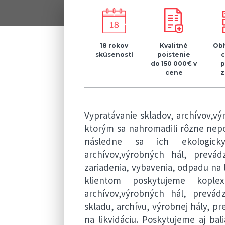
18 rokov
Kvalitné
Obh
skúseností
poistenie
do 150 000€ v
p
cene
z
Vypratávanie skladov, archívov,vý
ktorým sa nahromadili rôzne nepot
následne sa ich ekologicky
archívov,výrobných hál, prev
zariadenia, vybavenia, odpadu na 
klientom poskytujeme kople
archívov,výrobných hál, prevád
skladu, archívu, výrobnej hály, 
na likvidáciu. Poskytujeme aj b