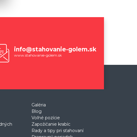
info@stahovanie-golem.sk
www.stahovanie-golem.sk
Galéria
Blog
Voľné pozície
odných
Zapožičanie krabíc
Rady a tipy pri sťahovaní
Prepravný poriadok