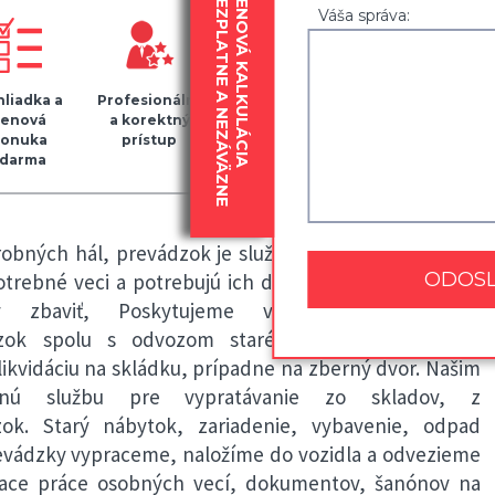
BEZPLATNE A NEZÁVÄZNE
CENOVÁ KALKULÁCIA
Váša správa:
liadka a
Profesionálny
Kvalitný
Zapožičanie
cenová
a korektný
baliaci
30
onuka
prístup
materiál
krabíc
darma
zdarma
robných hál, prevádzok je služba pre našich klientov,
rebné veci a potrebujú ich dostať z ich priestorov a
 zbaviť, Poskytujeme vypratávanie skladov,
ádzok spolu s odvozom starého nábytku a iného
likvidáciu na skládku, prípadne na zberný dvor. Našim
xnú službu pre vypratávanie zo skladov, z
zok. Starý nábytok, zariadenie, vybavenie, odpad
prevádzky vypraceme, naložíme do vozidla a odvezieme
aliace práce osobných vecí, dokumentov, šanónov na