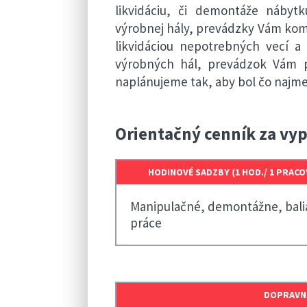
likvidáciu, či demontáže nábytk
výrobnej hály, prevádzky Vám ko
likvidáciou nepotrebných vecí a 
výrobných hál, prevádzok Vám p
naplánujeme tak, aby bol čo najm
Orientačný cenník za vyp
HODINOVÉ SADZBY (1 HOD./ 1 PRACO
Manipulačné, demontážne, bali
práce
DOPRAVNÉ