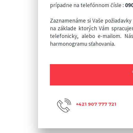
prípadne na telefónnom čísle :
090
Zaznamenáme si Vaše požiadavky a
na základe ktorých Vám spracuj
telefonicky, alebo e-mailom. N
harmonogramu sťahovania.
+421 907 777 721