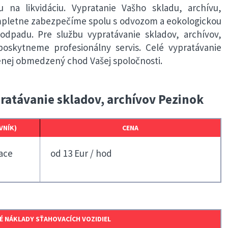
u na likvidáciu. Vypratanie Vašho skladu, archívu,
mpletne zabezpečíme spolu s odvozom a eokologickou
odpadu. Pre službu vypratávanie skladov, archívov,
oskytneme profesionálny servis. Celé vypratávanie
enej obmedzený chod Vašej spoločnosti.
ratávanie skladov, archívov Pezinok
VNÍK)
CENA
ace
od 13 Eur / hod
 NÁKLADY SŤAHOVACÍCH VOZIDIEL