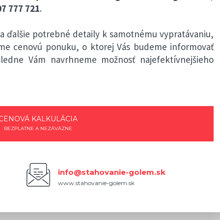
7 777 721
.
 ďalšie potrebné detaily k samotnému vypratávaniu,
eme cenovú ponuku, o ktorej Vás budeme informovať
ásledne Vám navrhneme možnosť najefektívnejšieho
CENOVÁ KALKULÁCIA
BEZPLATNE A NEZÁVÄZNE
info@stahovanie-golem.sk
www.stahovanie-golem.sk