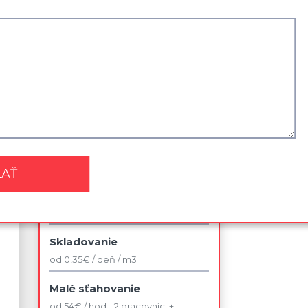
Zľavy a akcie
Najviac využívané služby
Sťahovanie kancelárie
od 42 € / jedno pracovné miesto v
rámci budovy
Sťahovanie 2 izbového bytu
od 140 € / bez dopravy
Likvidácia nábytku
od 75 €
Skladovanie
od 0,35€ / deň / m3
Malé sťahovanie
od 54€ / hod - 2 pracovníci +