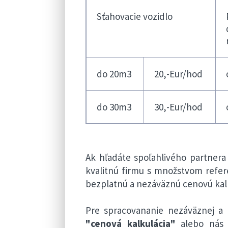
Sťahovacie vozidlo
do 20m3
20,-Eur/hod
do 30m3
30,-Eur/hod
Ak hľadáte spoľahlivého partnera
kvalitnú firmu s množstvom refer
bezplatnú a nezáväznú cenovú kalk
Pre spracovananie nezáväznej a 
"cenová kalkulácia"
alebo nás 