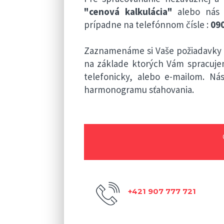
"cenová kalkulácia"
alebo nás 
prípadne na telefónnom čísle :
090
Zaznamenáme si Vaše požiadavky a
na základe ktorých Vám spracuj
telefonicky, alebo e-mailom. N
harmonogramu sťahovania.
+421 907 777 721