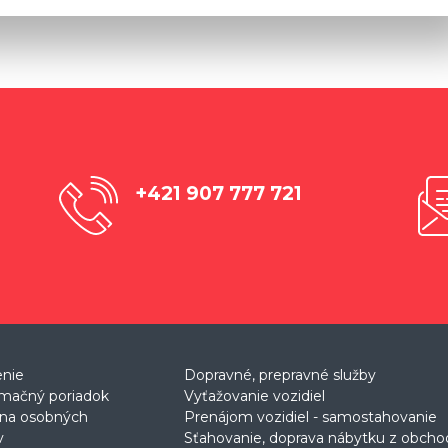
+421 907 777 721
enie
Dopravné, prepravné služby
mačný poriadok
Vyťažovanie vozidiel
na osobných
Prenájom vozidiel - samostahovanie
v
Sťahovanie, doprava nábytku z obch