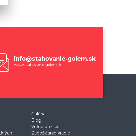
info@stahovanie-golem.sk
www.stahovanie-golem.sk
Galéria
Blog
Voľné pozície
odných
Zapožičanie krabíc