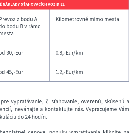
 NÁKLADY SŤAHOVACÍCH VOZIDIEL
Prevoz z bodu A
Kilometrovné mimo mesta
do bodu B v rámci
mesta
od 30,-Eur
0.8,-Eur/km
od 45,-Eur
1.2,-Eur/km
 pre vypratávanie, či sťahovanie, overenú, skúsenú a
encií, neváhajte a kontaktujte nás. Vypracujeme Vám
uláciu do 24 hodín.
bezplatnej cenovej ponuky vypratávania kliknite na