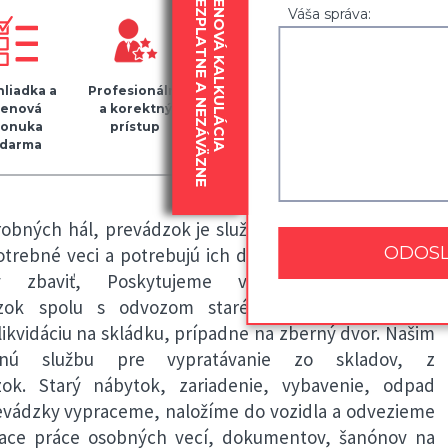
BEZPLATNE A NEZÁVÄZNE
CENOVÁ KALKULÁCIA
Váša správa:
liadka a
Profesionálny
Kvalitný
Zapožičanie
cenová
a korektný
baliaci
30
onuka
prístup
materiál
krabíc
darma
zdarma
robných hál, prevádzok je služba pre našich klientov,
rebné veci a potrebujú ich dostať z ich priestorov a
 zbaviť, Poskytujeme vypratávanie skladov,
ádzok spolu s odvozom starého nábytku a iného
likvidáciu na skládku, prípadne na zberný dvor. Našim
xnú službu pre vypratávanie zo skladov, z
zok. Starý nábytok, zariadenie, vybavenie, odpad
prevádzky vypraceme, naložíme do vozidla a odvezieme
aliace práce osobných vecí, dokumentov, šanónov na