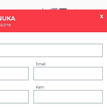
|
0907 777 721
x
NUKA
väzne
GALÉRIA
REFERENCIE
KONTAKT
Email:
Kam: