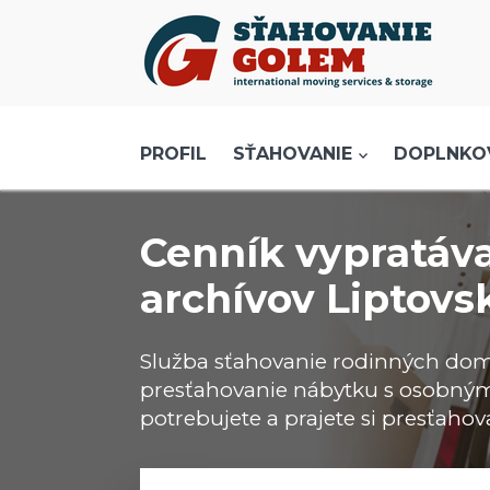
Menu
PROFIL
SŤAHOVANIE - SŤAHOVACIE SLUŽBY
PROFIL
SŤAHOVANIE
DOPLNKO
DOPRAVA - DOPRAVNÉ SLUŽBY
AKCIE A ZĽAVY
Cenník vypratáva
SKLADOVANIE
archívov Liptovs
REFERENCIE
CENNÍK
Služba sťahovanie rodinných do
KONTAKT
presťahovanie nábytku s osobným
potrebujete a prajete si presťahov