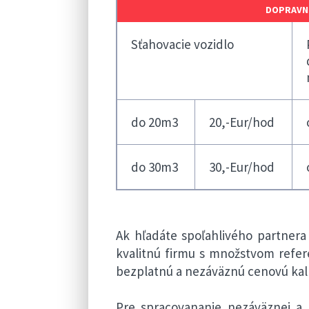
DOPRAVNÉ
Sťahovacie vozidlo
do 20m3
20,-Eur/hod
do 30m3
30,-Eur/hod
Ak hľadáte spoľahlivého partnera
kvalitnú firmu s množstvom refer
bezplatnú a nezáväznú cenovú kalk
Pre spracovananie nezáväznej a 