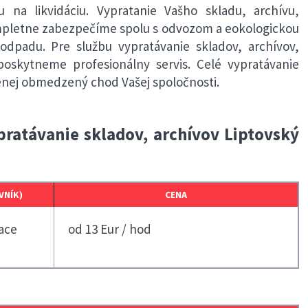
u na likvidáciu. Vypratanie Vašho skladu, archívu,
mpletne zabezpečíme spolu s odvozom a eokologickou
odpadu. Pre službu vypratávanie skladov, archívov,
oskytneme profesionálny servis. Celé vypratávanie
enej obmedzený chod Vašej spoločnosti.
pratávanie skladov, archívov Liptovský
VNÍK)
CENA
ace
od 13 Eur / hod