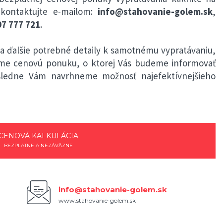
kontaktujte e-mailom:
info@stahovanie-golem.sk
,
7 777 721
.
 ďalšie potrebné detaily k samotnému vypratávaniu,
eme cenovú ponuku, o ktorej Vás budeme informovať
ásledne Vám navrhneme možnosť najefektívnejšieho
CENOVÁ KALKULÁCIA
BEZPLATNE A NEZÁVÄZNE
info@stahovanie-golem.sk
www.stahovanie-golem.sk