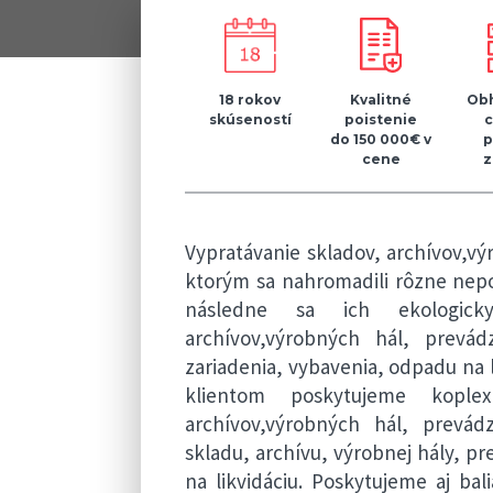
18 rokov
Kvalitné
Obh
skúseností
poistenie
do 150 000€ v
p
cene
z
Vypratávanie skladov, archívov,vý
ktorým sa nahromadili rôzne nepot
následne sa ich ekologicky
archívov,výrobných hál, prev
zariadenia, vybavenia, odpadu na 
klientom poskytujeme kople
archívov,výrobných hál, prevád
skladu, archívu, výrobnej hály, 
na likvidáciu. Poskytujeme aj b