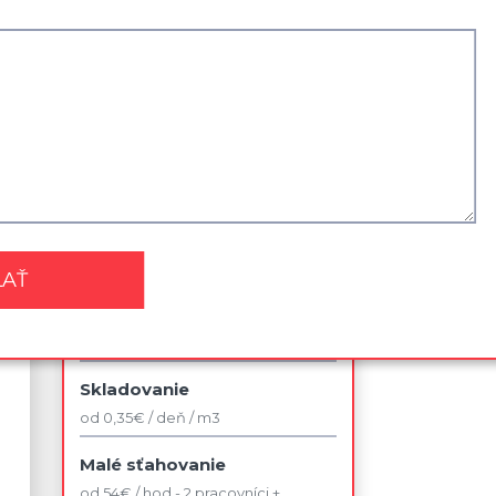
Zľavy a akcie
Najviac využívané služby
Sťahovanie kancelárie
od 42 € / jedno pracovné miesto v
rámci budovy
Sťahovanie 2 izbového bytu
od 140 € / bez dopravy
Likvidácia nábytku
od 75 €
Skladovanie
od 0,35€ / deň / m3
Malé sťahovanie
od 54€ / hod - 2 pracovníci +