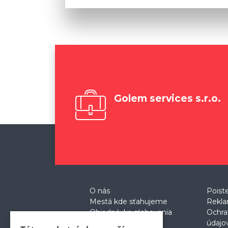
Golem services s.r.o.
O nás
Poist
Mestá kde sťahujeme
Rekla
Objednávka sťahovania
Ochra
Cenník
údajo