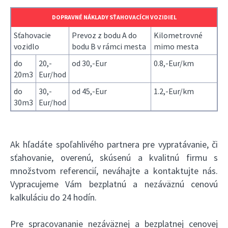
DOPRAVNÉ NÁKLADY SŤAHOVACÍCH VOZIDIEL
Sťahovacie
Prevoz z bodu A do
Kilometrovné
vozidlo
bodu B v rámci mesta
mimo mesta
do
20,-
od 30,-Eur
0.8,-Eur/km
20m3
Eur/hod
do
30,-
od 45,-Eur
1.2,-Eur/km
30m3
Eur/hod
Ak hľadáte spoľahlivého partnera pre vypratávanie, či
sťahovanie, overenú, skúsenú a kvalitnú firmu s
množstvom referencií, neváhajte a kontaktujte nás.
Vypracujeme Vám bezplatnú a nezáväznú cenovú
kalkuláciu do 24 hodín.
Pre spracovananie nezáväznej a bezplatnej cenovej