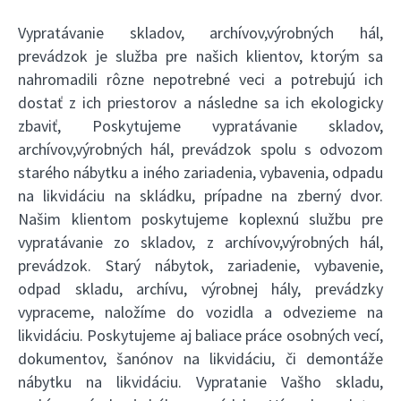
Vypratávanie skladov, archívov,výrobných hál,
prevádzok je služba pre našich klientov, ktorým sa
nahromadili rôzne nepotrebné veci a potrebujú ich
dostať z ich priestorov a následne sa ich ekologicky
zbaviť, Poskytujeme vypratávanie skladov,
archívov,výrobných hál, prevádzok spolu s odvozom
starého nábytku a iného zariadenia, vybavenia, odpadu
na likvidáciu na skládku, prípadne na zberný dvor.
Našim klientom poskytujeme koplexnú službu pre
vypratávanie zo skladov, z archívov,výrobných hál,
prevádzok. Starý nábytok, zariadenie, vybavenie,
odpad skladu, archívu, výrobnej hály, prevádzky
vypraceme, naložíme do vozidla a odvezieme na
likvidáciu. Poskytujeme aj baliace práce osobných vecí,
dokumentov, šanónov na likvidáciu, či demontáže
nábytku na likvidáciu. Vypratanie Vašho skladu,