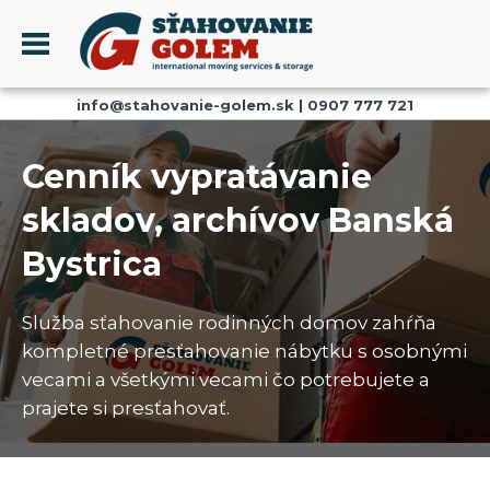
Menu
info@stahovanie-golem.sk
|
0907 777 721
PROFIL
SŤAHOVANIE - SŤAHOVACIE SLUŽBY
Cenník vypratávanie
DOPRAVA - DOPRAVNÉ SLUŽBY
skladov, archívov Banská
AKCIE A ZĽAVY
Bystrica
SKLADOVANIE
REFERENCIE
Služba sťahovanie rodinných domov zahŕňa
CENNÍK
kompletné presťahovanie nábytku s osobnými
KONTAKT
vecami a všetkými vecami čo potrebujete a
prajete si presťahovať.