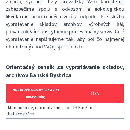
archívu, výrobnej hály, prevádzky Vám kompletne
zabezpečíme spolu s odvozom a eokologickou
likvidáciou nepotrebných vecí a odpadu. Pre službu
vypratávanie skladov, archívov, výrobných hál,
prevádzok Vám poskytneme profesionálny servis. Celé
vypratávanie naplánujeme tak, aby bol čo najmenej
obmedzený chod Vašej spoločnosti.
Orientačný cenník za vypratávanie skladov,
archívov Banská Bystrica
HODINOVÉ SADZBY (1 HOD./ 1
CENA
PRACOVNÍK)
Manipulačné, demontážne,
od 13 Eur / hod
baliace práce