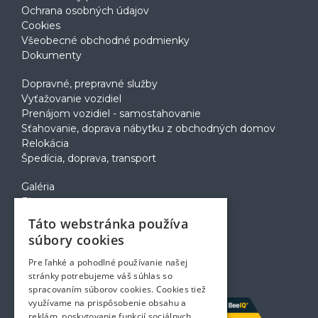
Ochrana osobných údajov
Cookies
Všeobecné obchodné podmienky
Dokumenty
Dopravné, prepravné služby
Vyťažovanie vozidiel
Prenájom vozidiel - samostahovanie
Sťahovanie, doprava nábytku z obchodných domov
Relokácia
Špedícia, doprava, transport
Galéria
Blog
Voľné pozície
Táto webstránka používa
Zapožičanie krabíc
súbory cookies
Rady a tipy pri sťahovaní
Prepravný poriadok
Pre ľahké a pohodlné používanie našej
Kontakt
stránky potrebujeme váš súhlas so
spracovaním súborov cookies. Cookies tiež
využívame na prispôsobenie obsahu a
reklám, poskytovanie funkcií sociálnych