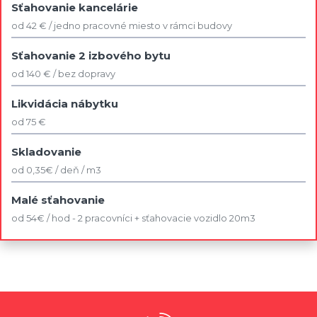
Sťahovanie kancelárie
od 42 € / jedno pracovné miesto v rámci budovy
Sťahovanie 2 izbového bytu
od 140 € / bez dopravy
Likvidácia nábytku
od 75 €
Skladovanie
od 0,35€ / deň / m3
Malé sťahovanie
od 54€ / hod - 2 pracovníci + sťahovacie vozidlo 20m3