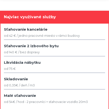
Najviac využívané služby
Sťahovanie kancelárie
od 42 € / jedno pracovné miesto v rámci budovy
Sťahovanie 2 izbového bytu
od 140 € / bez dopravy
Likvidácia nábytku
od 75 €
Skladovanie
od 0,35€ / deň / m3
Malé sťahovanie
od 54€ / hod - 2 pracovníci + sťahovacie vozidlo 20m3