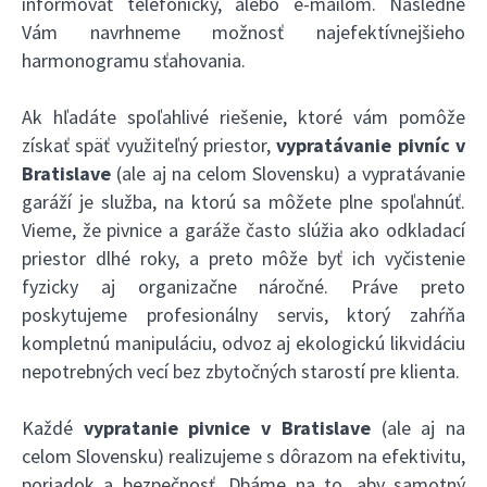
informovať telefonicky, alebo e-mailom. Následne
Vám navrhneme možnosť najefektívnejšieho
harmonogramu sťahovania.
Ak hľadáte spoľahlivé riešenie, ktoré vám pomôže
získať späť využiteľný priestor,
vypratávanie pivníc v
Bratislave
(ale aj na celom Slovensku) a vypratávanie
garáží je služba, na ktorú sa môžete plne spoľahnúť.
Vieme, že pivnice a garáže často slúžia ako odkladací
priestor dlhé roky, a preto môže byť ich vyčistenie
fyzicky aj organizačne náročné. Práve preto
poskytujeme profesionálny servis, ktorý zahŕňa
kompletnú manipuláciu, odvoz aj ekologickú likvidáciu
nepotrebných vecí bez zbytočných starostí pre klienta.
Každé
vypratanie pivnice v Bratislave
(ale aj na
celom Slovensku) realizujeme s dôrazom na efektivitu,
poriadok a bezpečnosť. Dbáme na to, aby samotný