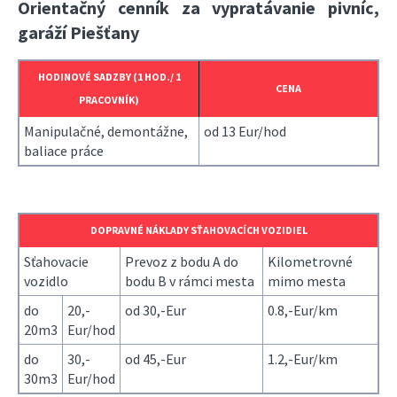
Orientačný cenník za vypratávanie pivníc,
garáží Piešťany
HODINOVÉ SADZBY (1 HOD./ 1
CENA
PRACOVNÍK)
Manipulačné, demontážne,
od 13 Eur/hod
baliace práce
DOPRAVNÉ NÁKLADY SŤAHOVACÍCH VOZIDIEL
Sťahovacie
Prevoz z bodu A do
Kilometrovné
vozidlo
bodu B v rámci mesta
mimo mesta
do
20,-
od 30,-Eur
0.8,-Eur/km
20m3
Eur/hod
do
30,-
od 45,-Eur
1.2,-Eur/km
30m3
Eur/hod