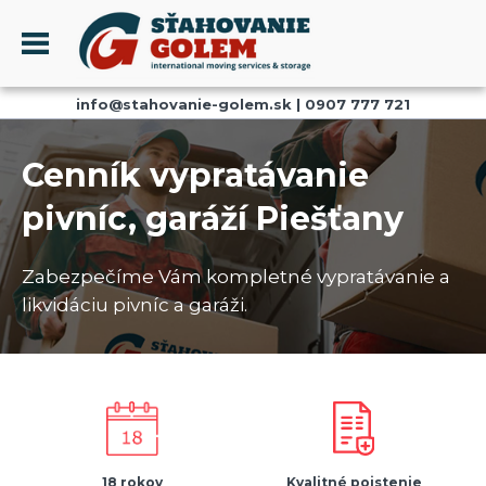
Menu
info@stahovanie-golem.sk
|
0907 777 721
PROFIL
SŤAHOVANIE - SŤAHOVACIE SLUŽBY
Cenník vypratávanie
DOPRAVA - DOPRAVNÉ SLUŽBY
pivníc, garáží Piešťany
AKCIE A ZĽAVY
SKLADOVANIE
Zabezpečíme Vám kompletné vypratávanie a
REFERENCIE
likvidáciu pivníc a garáži.
CENNÍK
KONTAKT
18 rokov
Kvalitné poistenie