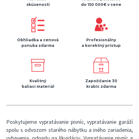
skúseností
do 150 000€ v cene
Obhliadka a cenová
Profesionálny
ponuka zdarma
a korektný prístup
Kvalitný
Zapožičanie 30
baliaci materiál
krabíc zdarma
Poskytujeme vypratávanie pivníc, vypratávanie garáží
spolu s odvozom starého nábytku a iného zariadenia,
vybavenia, odpadu na likvidáciu. Vypratávanie pivníc a