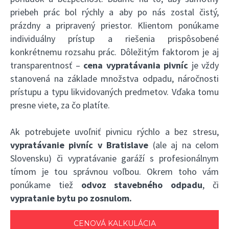
priebeh prác bol rýchly a aby po nás zostal čistý,
prázdny a pripravený priestor. Klientom ponúkame
individuálny prístup a riešenia prispôsobené
konkrétnemu rozsahu prác. Dôležitým faktorom je aj
transparentnosť –
cena vypratávania pivníc
je vždy
stanovená na základe množstva odpadu, náročnosti
prístupu a typu likvidovaných predmetov. Vďaka tomu
presne viete, za čo platíte.
Ak potrebujete uvoľniť pivnicu rýchlo a bez stresu,
vypratávanie pivníc v Bratislave
(ale aj na celom
Slovensku) či vypratávanie garáží s profesionálnym
tímom je tou správnou voľbou. Okrem toho vám
ponúkame tiež
odvoz stavebného odpadu
, či
vypratanie bytu po zosnulom.
CENOVÁ KALKULÁCIA