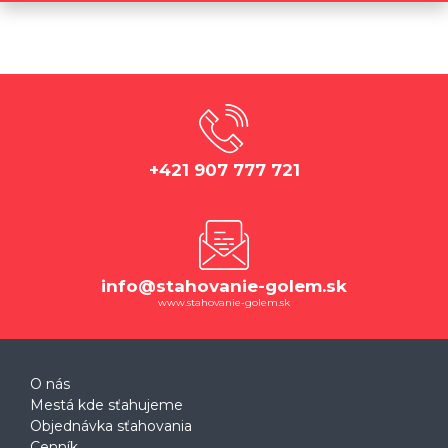
+421 907 777 721
info@stahovanie-golem.sk
www.stahovanie-golem.sk
O nás
Mestá kde sťahujeme
Objednávka sťahovania
Cenník