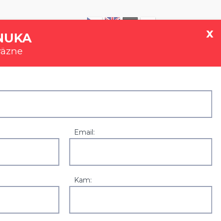
|
0907 777 721
x
NUKA
väzne
GALÉRIA
REFERENCIE
KONTAKT
Email:
Kam:
Zľavy a akcie