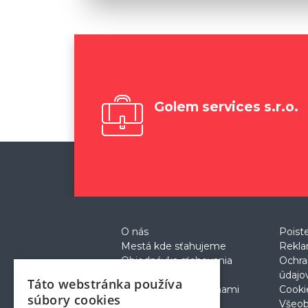
Golem services s.r.o.
O nás
Poist
Mestá kde sťahujeme
Rekla
Objednávka sťahovania
Ochra
Cenník
údajo
Táto webstránka používa
Prečo sťahovanie s nami
Cooki
súbory cookies
Postup pri sťahovaní
Všeo