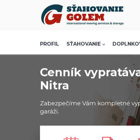
Menu
PROFIL
SŤAHOVANIE - SŤAHOVACIE SLUŽBY
PROFIL
SŤAHOVANIE
DOPLNKO
DOPRAVA - DOPRAVNÉ SLUŽBY
AKCIE A ZĽAVY
Cenník vypratáva
SKLADOVANIE
Nitra
REFERENCIE
CENNÍK
Zabezpečíme Vám kompletné vyprat
KONTAKT
garáži.