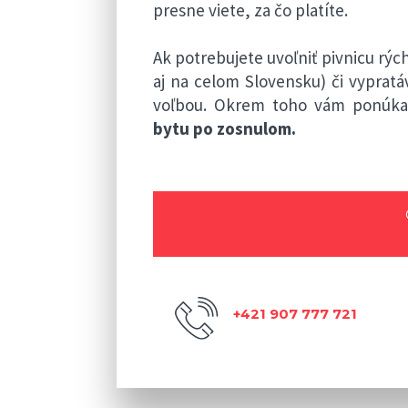
presne viete, za čo platíte.
Ak potrebujete uvoľniť pivnicu rýc
aj na celom Slovensku) či vyprat
voľbou. Okrem toho vám ponúk
bytu po zosnulom.
+421 907 777 721