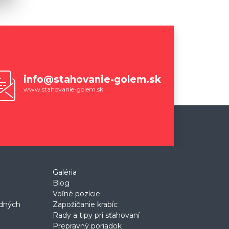
info@stahovanie-golem.sk
www.stahovanie-golem.sk
Galéria
Blog
Voľné pozície
odných
Zapožičanie krabíc
Rady a tipy pri sťahovaní
Prepravný poriadok