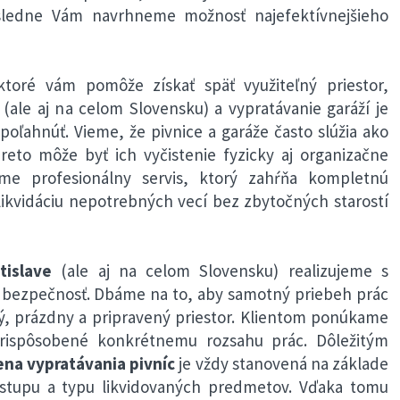
ásledne Vám navrhneme možnosť najefektívnejšieho
 ktoré vám pomôže získať späť využiteľný priestor,
(ale aj na celom Slovensku) a vypratávanie garáží je
poľahnúť. Vieme, že pivnice a garáže často slúžia ako
preto môže byť ich vyčistenie fyzicky aj organizačne
me profesionálny servis, ktorý zahŕňa kompletnú
likvidáciu nepotrebných vecí bez zbytočných starostí
tislave
(ale aj na celom Slovensku) realizujeme s
a bezpečnosť. Dbáme na to, aby samotný priebeh prác
stý, prázdny a pripravený priestor. Klientom ponúkame
 prispôsobené konkrétnemu rozsahu prác. Dôležitým
ena vypratávania pivníc
je vždy stanovená na základe
ístupu a typu likvidovaných predmetov. Vďaka tomu