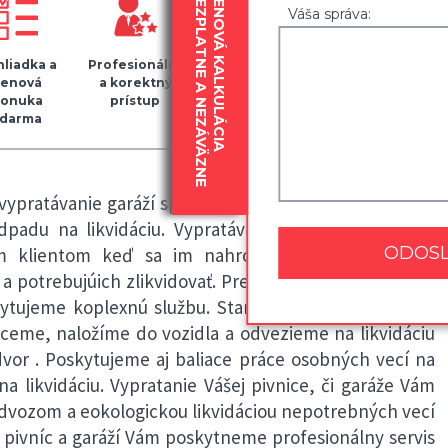
BEZPLATNE A NEZÁVÄZNE
CENOVÁ KALKULÁCIA
Váša správa:
liadka a
Profesionálny
Kvalitný
Zapožičanie
cenová
a korektný
baliaci
30
onuka
prístup
materiál
krabíc
darma
zdarma
 vypratávanie garáží spolu s odvozom starého nábytku
dpadu na likvidáciu. Vypratávanie pivníc a garáží je
im klientom keď sa im nahromadia veci v daných
a potrebujúich zlikvidovať. Pre vypratávanie z pivnice
kytujeme koplexnú službu. Starý nábytok, zariadenie,
aceme, naložíme do vozidla a odvezieme na likvidáciu
vor . Poskytujeme aj baliace práce osobných vecí na
a likvidáciu. Vypratanie Vášej pivnice, či garáže Vám
vozom a eokologickou likvidáciou nepotrebných vecí
 pivníc a garáží Vám poskytneme profesionálny servis