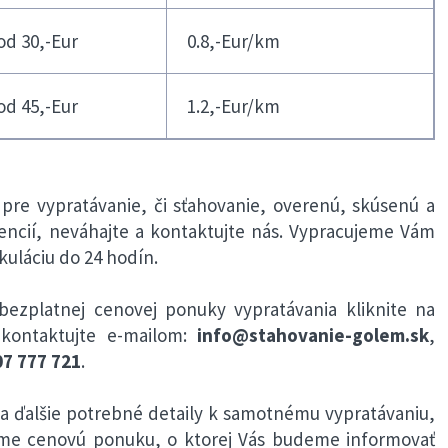
od 30,-Eur
0.8,-Eur/km
od 45,-Eur
1.2,-Eur/km
 pre vypratávanie, či sťahovanie, overenú, skúsenú a
encií, neváhajte a kontaktujte nás. Vypracujeme Vám
uláciu do 24 hodín.
bezplatnej cenovej ponuky vypratávania kliknite na
kontaktujte e-mailom:
info@stahovanie-golem.sk
,
7 777 721
.
 ďalšie potrebné detaily k samotnému vypratávaniu,
eme cenovú ponuku, o ktorej Vás budeme informovať