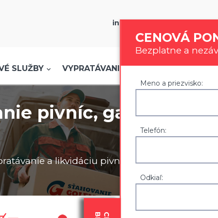
info@stahovanie-golem.sk
CENOVÁ PO
Bezplatne a nezá
info@stahovanie-golem.sk
|
0907 777 721
VÉ SLUŽBY
VYPRATÁVANIE
SKLADOVANIE
Meno a priezvisko:
nie pivníc, garáží
Telefón:
ávanie a likvidáciu pivníc a
Odkiaľ: