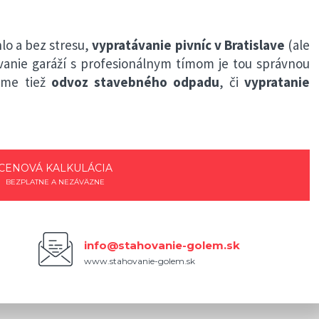
hlo a bez stresu,
vypratávanie pivníc v Bratislave
(ale
ávanie garáží s profesionálnym tímom je tou správnou
ame tiež
odvoz stavebného odpadu
, či
vypratanie
CENOVÁ KALKULÁCIA
BEZPLATNE A NEZÁVÄZNE
info@stahovanie-golem.sk
www.stahovanie-golem.sk