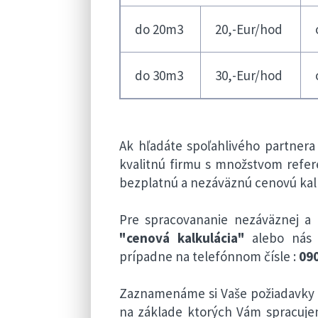
do 20m3
20,-Eur/hod
do 30m3
30,-Eur/hod
Ak hľadáte spoľahlivého partnera
kvalitnú firmu s množstvom refer
bezplatnú a nezáväznú cenovú kalk
Pre spracovananie nezáväznej a 
"cenová kalkulácia"
alebo nás 
prípadne na telefónnom čísle :
090
Zaznamenáme si Vaše požiadavky a
na základe ktorých Vám spracuj