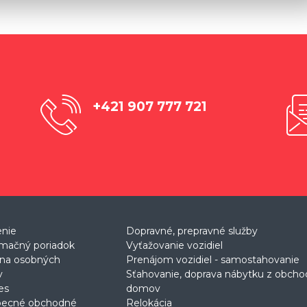
+421 907 777 721
enie
Dopravné, prepravné služby
mačný poriadok
Vyťažovanie vozidiel
na osobných
Prenájom vozidiel - samostahovanie
v
Sťahovanie, doprava nábytku z obch
es
domov
becné obchodné
Relokácia