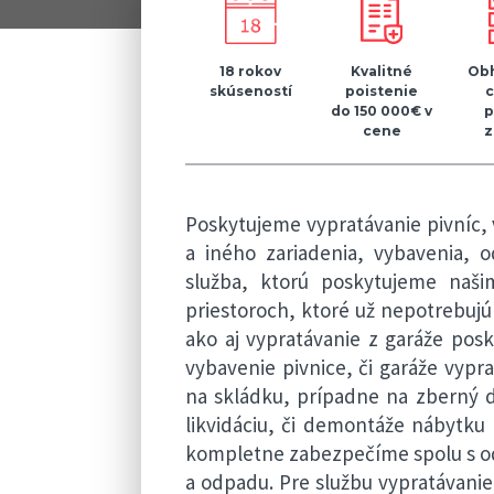
18 rokov
Kvalitné
Obh
skúseností
poistenie
do 150 000€ v
p
cene
z
Poskytujeme vypratávanie pivníc,
a iného zariadenia, vybavenia, o
služba, ktorú poskytujeme naš
priestoroch, ktoré už nepotrebujú 
ako aj vypratávanie z garáže pos
vybavenie pivnice, či garáže vypr
na skládku, prípadne na zberný d
likvidáciu, či demontáže nábytku n
kompletne zabezpečíme spolu s od
a odpadu. Pre službu vypratávanie