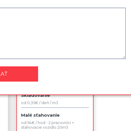
Najviac využívané služby
Sťahovanie kancelárie
od 42 € / jedno pracovné miesto v
rámci budovy
Sťahovanie 2 izbového bytu
od 140 € / bez dopravy
Likvidácia nábytku
od 75 €
Skladovanie
od 0,35€ / deň / m3
Malé sťahovanie
od 54€ / hod - 2 pracovníci +
sťahovacie vozidlo 20m3