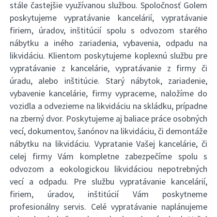
stále častejšie využívanou službou. Spoločnosť Golem
poskytujeme vypratávanie kancelárií, vypratávanie
firiem, úradov, inštitúcií spolu s odvozom starého
nábytku a iného zariadenia, vybavenia, odpadu na
likvidáciu. Klientom poskytujeme koplexnú službu pre
vypratávanie z kancelárie, vypratávanie z firmy či
úradu, alebo inštitúcie. Starý nábytok, zariadenie,
vybavenie kancelárie, firmy vypraceme, naložíme do
vozidla a odvezieme na likvidáciu na skládku, prípadne
na zberný dvor. Poskytujeme aj baliace práce osobných
vecí, dokumentov, šanónov na likvidáciu, či demontáže
nábytku na likvidáciu. Vypratanie Vašej kancelárie, či
celej firmy Vám kompletne zabezpečíme spolu s
odvozom a eokologickou likvidáciou nepotrebných
vecí a odpadu. Pre službu vypratávanie kancelárií,
firiem, úradov, inštitúcií Vám poskytneme
profesionálny servis. Celé vypratávanie naplánujeme