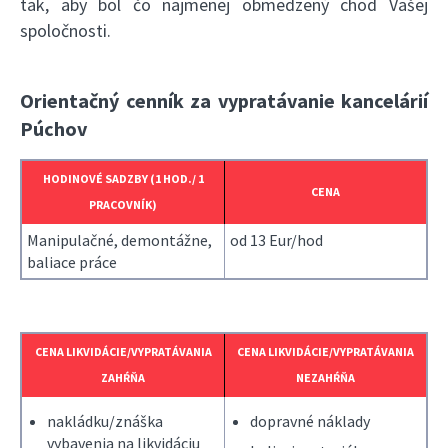
tak, aby bol čo najmenej obmedzený chod Vašej
spoločnosti.
Orientačný cenník za vypratávanie kancelárií
Púchov
HODINOVÉ SADZBY (1 HOD./ 1
CENA
PRACOVNÍK)
Manipulačné, demontážne,
od 13 Eur/hod
baliace práce
CENA LIKVIDÁCIE/VYPRATÁVANIA
CENA LIKVIDÁCIE/VYPRATÁVANIA
ZAHŔŇA
NEZAHŔŇA
nakládku/znáška
dopravné náklady
vybavenia na likvidáciu