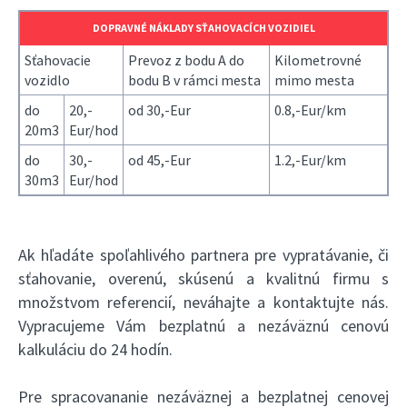
DOPRAVNÉ NÁKLADY SŤAHOVACÍCH VOZIDIEL
Sťahovacie
Prevoz z bodu A do
Kilometrovné
vozidlo
bodu B v rámci mesta
mimo mesta
do
20,-
od 30,-Eur
0.8,-Eur/km
20m3
Eur/hod
do
30,-
od 45,-Eur
1.2,-Eur/km
30m3
Eur/hod
Ak hľadáte spoľahlivého partnera pre vypratávanie, či
sťahovanie, overenú, skúsenú a kvalitnú firmu s
množstvom referencií, neváhajte a kontaktujte nás.
Vypracujeme Vám bezplatnú a nezáväznú cenovú
kalkuláciu do 24 hodín.
Pre spracovananie nezáväznej a bezplatnej cenovej