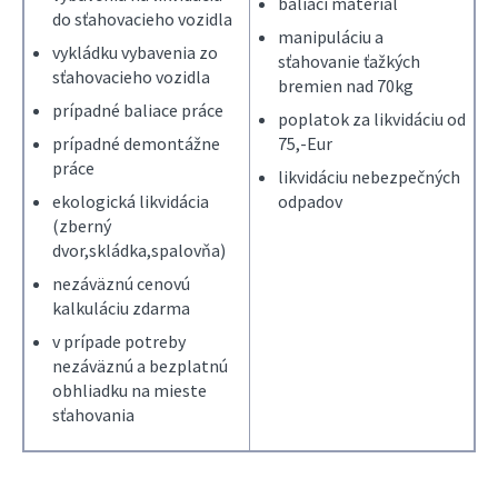
baliaci materiál
do sťahovacieho vozidla
manipuláciu a
vykládku vybavenia zo
sťahovanie ťažkých
sťahovacieho vozidla
bremien nad 70kg
prípadné baliace práce
poplatok za likvidáciu od
prípadné demontážne
75,-Eur
práce
likvidáciu nebezpečných
ekologická likvidácia
odpadov
(zberný
dvor,skládka,spalovňa)
nezáväznú cenovú
kalkuláciu zdarma
v prípade potreby
nezáväznú a bezplatnú
obhliadku na mieste
sťahovania