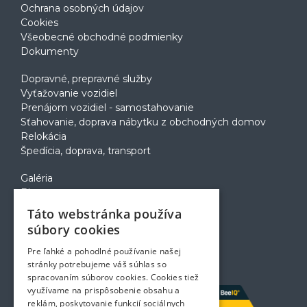
Ochrana osobných údajov
Cookies
Všeobecné obchodné podmienky
Dokumenty
Dopravné, prepravné služby
Vyťažovanie vozidiel
Prenájom vozidiel - samostahovanie
Sťahovanie, doprava nábytku z obchodných domov
Relokácia
Špedícia, doprava, transport
Galéria
Blog
Voľné pozície
Táto webstránka používa
Zapožičanie krabíc
súbory cookies
Rady a tipy pri sťahovaní
Prepravný poriadok
Pre ľahké a pohodlné používanie našej
Kontakt
stránky potrebujeme váš súhlas so
spracovaním súborov cookies. Cookies tiež
využívame na prispôsobenie obsahu a
reklám, poskytovanie funkcií sociálnych