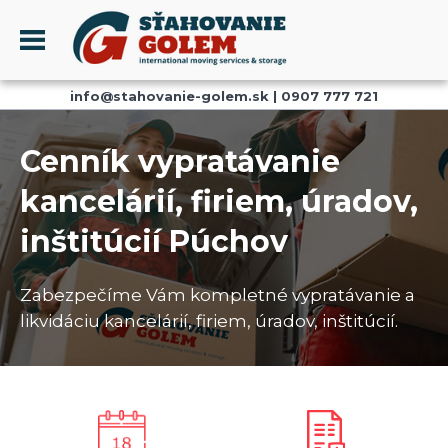
Menu
info@stahovanie-golem.sk
|
0907 777 721
PROFIL
SŤAHOVANIE - SŤAHOVACIE SLUŽBY
Cenník vypratávanie
DOPRAVA - DOPRAVNÉ SLUŽBY
kancelárií, firiem, úradov,
AKCIE A ZĽAVY
inštitúcií Púchov
SKLADOVANIE
REFERENCIE
Zabezpečíme Vám kompletné vypratávanie a
CENNÍK
likvidáciu kancelárií, firiem, úradov, inštitúcií.
KONTAKT