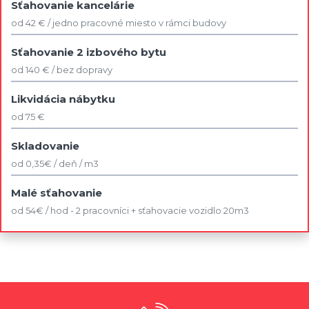
Sťahovanie kancelárie
od 42 € / jedno pracovné miesto v rámci budovy
Sťahovanie 2 izbového bytu
od 140 € / bez dopravy
Likvidácia nábytku
od 75 €
Skladovanie
od 0,35€ / deň / m3
Malé sťahovanie
od 54€ / hod - 2 pracovníci + sťahovacie vozidlo 20m3