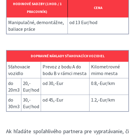
HODINOVÉ SADZBY (1 HOD./ 1
CENA
PRACOVNÍK)
Manipulačné, demontážne,
od 13 Eur/hod
baliace práce
DOPRAVNÉ NÁKLADY SŤAHOVACÍCH VOZIDIEL
Sťahovacie
Prevoz z bodu A do
Kilometrovné
vozidlo
bodu B v rámci mesta
mimo mesta
do
20,-
od 30,-Eur
0.8,-Eur/km
20m3
Eur/hod
do
30,-
od 45,-Eur
1.2,-Eur/km
30m3
Eur/hod
Ak hľadáte spoľahlivého partnera pre vypratávanie, či