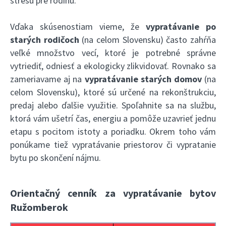
stresu pre rodinu.
Vďaka skúsenostiam vieme, že
vypratávanie po
starých rodičoch
(na celom Slovensku) často zahŕňa
veľké množstvo vecí, ktoré je potrebné správne
vytriediť, odniesť a ekologicky zlikvidovať. Rovnako sa
zameriavame aj na
vypratávanie starých domov
(na
celom Slovensku), ktoré sú určené na rekonštrukciu,
predaj alebo ďalšie využitie. Spoľahnite sa na službu,
ktorá vám ušetrí čas, energiu a pomôže uzavrieť jednu
etapu s pocitom istoty a poriadku. Okrem toho vám
ponúkame tiež
vypratávanie priestorov
či vypratanie
bytu po skončení nájmu.
Orientačný cenník za vypratávanie bytov
Ružomberok