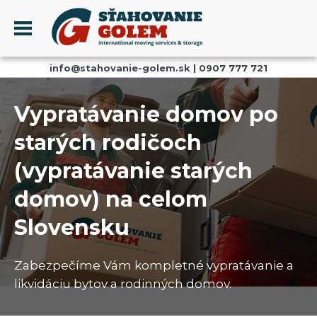
Menu
info@stahovanie-golem.sk
|
0907 777 721
PROFIL
SŤAHOVANIE - SŤAHOVACIE SLUŽBY
Vypratávanie domov po
DOPRAVA - DOPRAVNÉ SLUŽBY
starých rodičoch
AKCIE A ZĽAVY
(vypratávanie starých
SKLADOVANIE
REFERENCIE
domov) na celom
CENNÍK
Slovensku
KONTAKT
Zabezpečíme Vám kompletné vypratávanie a
likvidáciu bytov a rodinných domov.