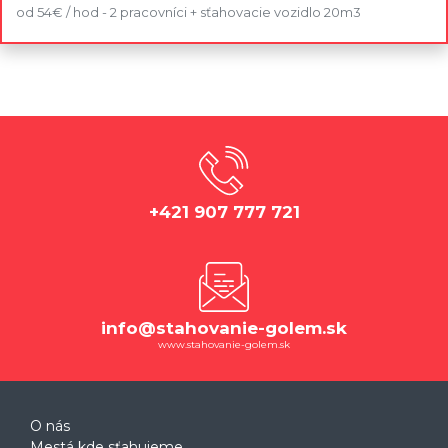
od 54€ / hod - 2 pracovníci + sťahovacie vozidlo 20m3
+421 907 777 721
info@stahovanie-golem.sk
www.stahovanie-golem.sk
O nás
Mestá kde sťahujeme