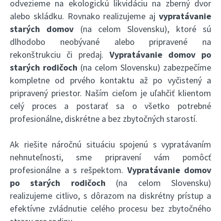
odvezieme na ekologickú likvidáciu na zberný dvor
alebo skládku. Rovnako realizujeme aj
vypratávanie
starých domov
(na celom Slovensku), ktoré sú
dlhodobo neobývané alebo pripravené na
rekonštrukciu či predaj.
Vypratávanie domov po
starých rodičoch
(na celom Slovensku) zabezpečíme
kompletne od prvého kontaktu až po vyčistený a
pripravený priestor. Naším cieľom je uľahčiť klientom
celý proces a postarať sa o všetko potrebné
profesionálne, diskrétne a bez zbytočných starostí.
Ak riešite náročnú situáciu spojenú s vypratávaním
nehnuteľnosti, sme pripravení vám pomôcť
profesionálne a s rešpektom.
Vypratávanie domov
po starých rodičoch
(na celom Slovensku)
realizujeme citlivo, s dôrazom na diskrétny prístup a
efektívne zvládnutie celého procesu bez zbytočného