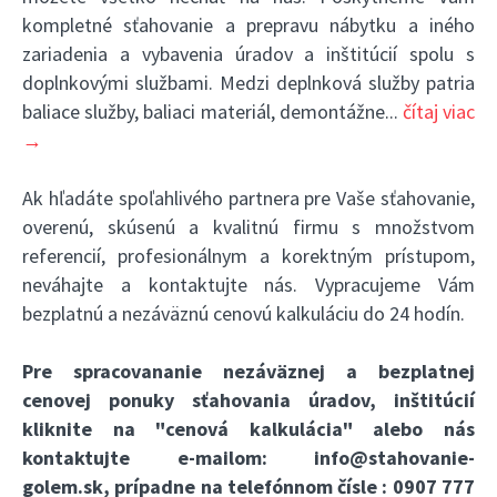
kompletné sťahovanie a prepravu nábytku a iného
zariadenia a vybavenia úradov a inštitúcií spolu s
doplnkovými službami. Medzi deplnková služby patria
baliace služby, baliaci materiál, demontážne
...
čítaj viac
→
Ak hľadáte spoľahlivého partnera pre Vaše sťahovanie,
overenú, skúsenú a kvalitnú firmu s množstvom
referencií, profesionálnym a korektným prístupom,
neváhajte a kontaktujte nás. Vypracujeme Vám
bezplatnú a nezáväznú cenovú kalkuláciu do 24 hodín.
Pre spracovananie nezáväznej a bezplatnej
cenovej ponuky sťahovania úradov, inštitúcií
kliknite na
"cenová kalkulácia"
alebo nás
kontaktujte e-mailom:
info@stahovanie-
golem.sk
, prípadne na telefónnom čísle :
0907 777