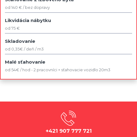
od 140 € / bez dopravy
Likvidácia nábytku
od 75 €
Skladovanie
od 0,35€ / deň / m3
Malé sťahovanie
od 54€ / hod - 2 pracovníci + sťahovacie vozidlo 20m3
+421 907 777 721