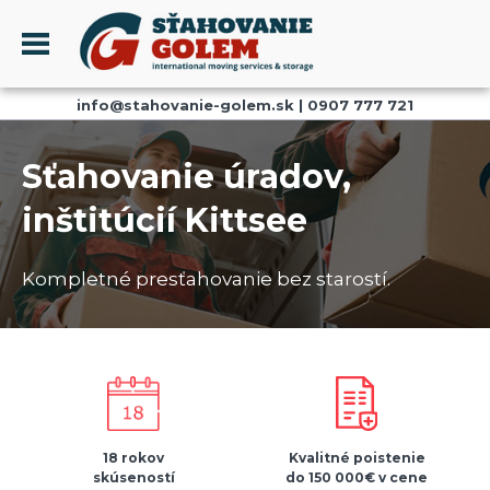
Menu
info@stahovanie-golem.sk
|
0907 777 721
PROFIL
SŤAHOVANIE - SŤAHOVACIE SLUŽBY
Sťahovanie úradov,
DOPRAVA - DOPRAVNÉ SLUŽBY
inštitúcií Kittsee
AKCIE A ZĽAVY
SKLADOVANIE
Kompletné presťahovanie bez starostí.
REFERENCIE
CENNÍK
KONTAKT
18 rokov
Kvalitné poistenie
skúseností
do 150 000€ v cene