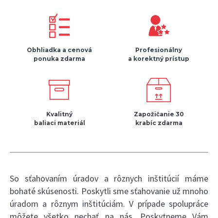
Obhliadka a cenová
Profesionálny
ponuka zdarma
a korektný prístup
Kvalitný
Zapožičanie 30
baliaci materiál
krabíc zdarma
So sťahovaním úradov a rôznych inštitúcií máme
bohaté skúsenosti. Poskytli sme sťahovanie už mnoho
úradom a rôznym inštitúciám. V prípade spolupráce
môžete všetko nechať na nás. Poskytneme Vám