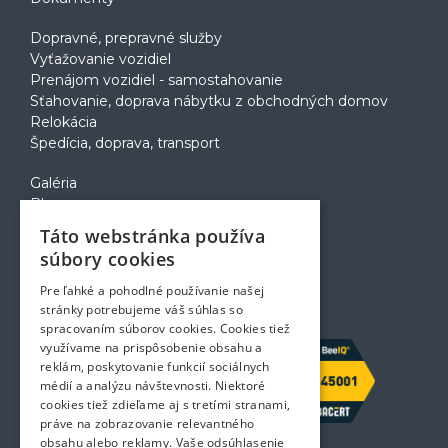
Dopravné, prepravné služby
Vyťažovanie vozidiel
Prenájom vozidiel - samostahovanie
Sťahovanie, doprava nábytku z obchodných domov
Relokácia
Špedícia, doprava, transport
Galéria
Blog
Voľné pozície
Táto webstránka používa
Zapožičanie krabíc
súbory cookies
Rady a tipy pri sťahovaní
Prepravný poriadok
Pre ľahké a pohodlné používanie našej
Kontakt
stránky potrebujeme váš súhlas so
spracovaním súborov cookies. Cookies tiež
využívame na prispôsobenie obsahu a
reklám, poskytovanie funkcií sociálnych
médií a analýzu návštevnosti. Niektoré
cookies tiež zdieľame aj s tretími stranami,
práve na zobrazovanie relevantného
obsahu alebo reklamy. Vaše odsúhlasenie