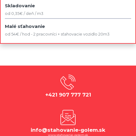
Skladovanie
od 0,35€ / deň / m3
Malé sťahovanie
od 54€ / hod - 2 pracovníci + sťahovacie vozidlo 20m3
+421 907 777 721
info@stahovanie-golem.sk
www.stahovanie-golem.sk