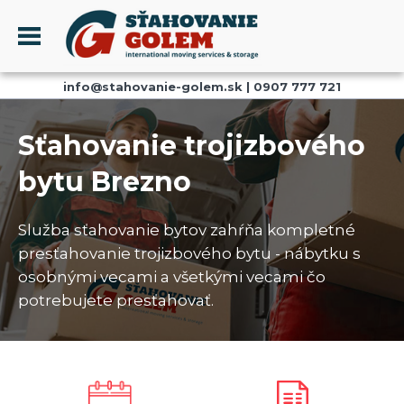
Menu
info@stahovanie-golem.sk
|
0907 777 721
PROFIL
SŤAHOVANIE - SŤAHOVACIE SLUŽBY
Sťahovanie trojizbového
DOPRAVA - DOPRAVNÉ SLUŽBY
bytu Brezno
AKCIE A ZĽAVY
SKLADOVANIE
Služba sťahovanie bytov zahŕňa kompletné
REFERENCIE
presťahovanie trojizbového bytu - nábytku s
CENNÍK
osobnými vecami a všetkými vecami čo
potrebujete presťahovať.
KONTAKT