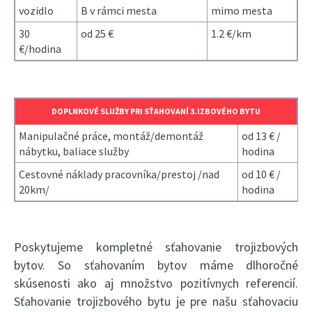
vozidlo
B v rámci mesta
mimo mesta
30
od 25 €
1.2 €/km
€/hodina
DOPLNKOVÉ SLUŽBY PRI SŤAHOVANÍ 3.IZBOVÉHO BYTU
Manipulačné práce, montáž/demontáž
od 13 € /
nábytku, baliace služby
hodina
Cestovné náklady pracovníka/prestoj /nad
od 10 € /
20km/
hodina
Poskytujeme kompletné sťahovanie trojizbových
bytov. So sťahovaním bytov máme dlhoročné
skúsenosti ako aj množstvo pozitívnych referencií.
Sťahovanie trojizbového bytu je pre našu sťahovaciu