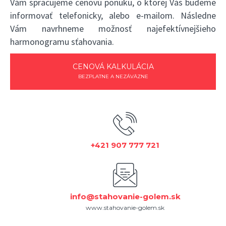
Vám spracujeme cenovú ponuku, o ktorej Vás budeme
informovať telefonicky, alebo e-mailom. Následne
Vám navrhneme možnosť najefektívnejšieho
harmonogramu sťahovania.
CENOVÁ KALKULÁCIA
BEZPLATNE A NEZÁVÄZNE
+421 907 777 721
info@stahovanie-golem.sk
www.stahovanie-golem.sk