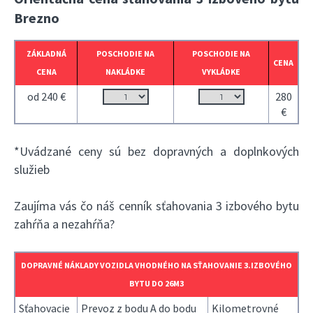
Brezno
ZÁKLADNÁ
POSCHODIE NA
POSCHODIE NA
CENA
CENA
NAKLÁDKE
VYKLÁDKE
od 240 €
280
€
*Uvádzané ceny sú bez dopravných a doplnkových
služieb
Zaujíma vás čo náš cenník sťahovania 3 izbového bytu
zahŕňa a nezahŕňa?
DOPRAVNÉ NÁKLADY VOZIDLA VHODNÉHO NA SŤAHOVANIE 3.IZBOVÉHO
BYTU DO 26M3
Sťahovacie
Prevoz z bodu A do bodu
Kilometrovné