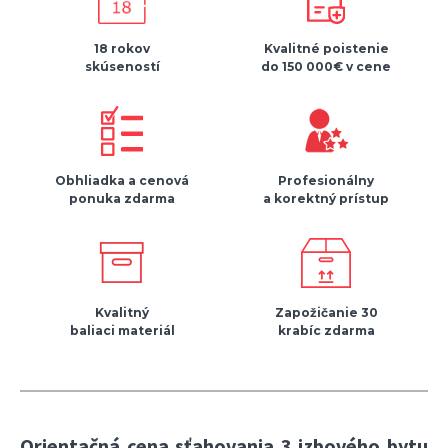
18 rokov
Kvalitné poistenie
skúseností
do 150 000€ v cene
Obhliadka a cenová
Profesionálny
ponuka zdarma
a korektný prístup
Kvalitný
Zapožičanie 30
baliaci materiál
krabíc zdarma
Orientačná cena sťahovania 3 izbového bytu