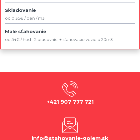
Skladovanie
od 0,35€ / deň / m3
Malé sťahovanie
od 54€ / hod - 2 pracovníci + sťahovacie vozidlo 20m3
+421 907 777 721
info@stahovanie-golem.sk