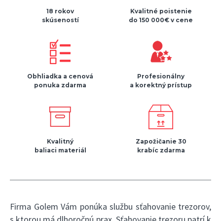
18 rokov
Kvalitné poistenie
skúseností
do 150 000€ v cene
Obhliadka a cenová
Profesionálny
ponuka zdarma
a korektný prístup
Kvalitný
Zapožičanie 30
baliaci materiál
krabíc zdarma
Firma Golem Vám ponúka službu sťahovanie trezorov,
s ktorou má dlhoročnú prax. Sťahovanie trezoru patrí k