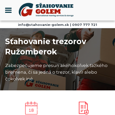
Menu
info@stahovanie-golem.sk
|
0907 777 721
PROFIL
SŤAHOVANIE - SŤAHOVACIE SLUŽBY
Sťahovanie trezorov
DOPRAVA - DOPRAVNÉ SLUŽBY
Ružomberok
AKCIE A ZĽAVY
SKLADOVANIE
Zabezpečujeme presun akéhokoľvek ťažkého
REFERENCIE
bremena, či sa jedná o trezor, klavír alebo
CENNÍK
čokolvek iné.
KONTAKT