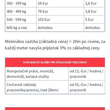
300 - 399 kg
59 Eur
2,6 Eur
400 - 499 kg
79 Eur
3,8 Eur
500 - 599 kg
103 Eur
5 Eur
600 kg a viac
dohodou
dohodou
Minimálna sadzba (základná cena) = 20m po rovine, za
každý meter navyše príplatok 5% zo základnej ceny.
DOPLNKOVÉ SLUŽBY PRI SŤAHOVANÍ TREZOROV
Manipulačné práce, montáž,
od 13,-Eur / hodina /
demontáž, baliace služby
pracovník
Cestovné náklady
od 10,-Eur / hodina /
pracovníka/prestoj /nad 20km/
pracovník