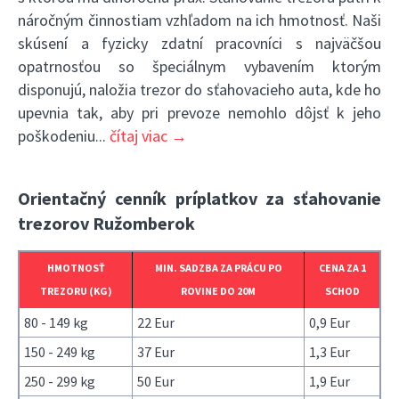
náročným činnostiam vzhľadom na ich hmotnosť. Naši
skúsení a fyzicky zdatní pracovníci s najväčšou
opatrnosťou so špeciálnym vybavením ktorým
disponujú, naložia trezor do sťahovacieho auta, kde ho
upevnia tak, aby pri prevoze nemohlo dôjsť k jeho
poškodeniu
...
čítaj viac →
Orientačný cenník príplatkov za sťahovanie
trezorov Ružomberok
HMOTNOSŤ
MIN. SADZBA ZA PRÁCU PO
CENA ZA 1
TREZORU (KG)
ROVINE DO 20M
SCHOD
80 - 149 kg
22 Eur
0,9 Eur
150 - 249 kg
37 Eur
1,3 Eur
250 - 299 kg
50 Eur
1,9 Eur