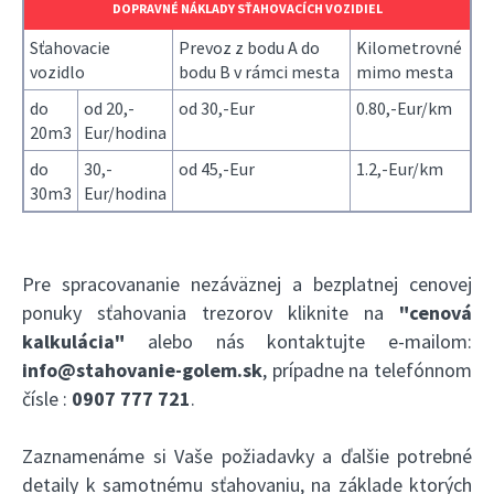
DOPRAVNÉ NÁKLADY SŤAHOVACÍCH VOZIDIEL
Sťahovacie
Prevoz z bodu A do
Kilometrovné
vozidlo
bodu B v rámci mesta
mimo mesta
do
od 20,-
od 30,-Eur
0.80,-Eur/km
20m3
Eur/hodina
do
30,-
od 45,-Eur
1.2,-Eur/km
30m3
Eur/hodina
Pre spracovananie nezáväznej a bezplatnej cenovej
ponuky sťahovania trezorov kliknite na
"cenová
kalkulácia"
alebo nás kontaktujte e-mailom:
info@stahovanie-golem.sk
, prípadne na telefónnom
čísle :
0907 777 721
.
Zaznamenáme si Vaše požiadavky a ďalšie potrebné
detaily k samotnému sťahovaniu, na základe ktorých