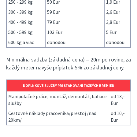
250 - 299 kg
50 Eur
1,9 Eur
300 - 399 kg
59 Eur
2,6 Eur
400 - 499 kg
79 Eur
3,8 Eur
500 - 599 kg
103 Eur
5 Eur
600 kg a viac
dohodou
dohodou
Minimálna sadzba (základná cena) = 20m po rovine, za
každý meter navyše príplatok 5% zo základnej ceny.
DOPLNKOVÉ SLUŽBY PRI SŤAHOVANÍ ŤAŽKÝCH BREMIEN
Manipulačné práce, montáž, demontáž, baliace
od 13,-
služby
Eur
Cestovné náklady pracovníka/prestoj /nad
od 10,-
20km/
Eur