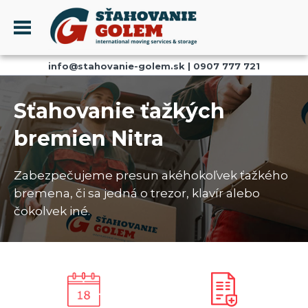
Menu
info@stahovanie-golem.sk
|
0907 777 721
PROFIL
SŤAHOVANIE - SŤAHOVACIE SLUŽBY
Sťahovanie ťažkých
DOPRAVA - DOPRAVNÉ SLUŽBY
bremien Nitra
AKCIE A ZĽAVY
SKLADOVANIE
Zabezpečujeme presun akéhokoľvek ťažkého
REFERENCIE
bremena, či sa jedná o trezor, klavír alebo
CENNÍK
čokolvek iné.
KONTAKT