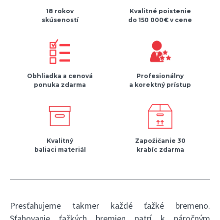
18 rokov
Kvalitné poistenie
skúseností
do 150 000€ v cene
Obhliadka a cenová
Profesionálny
ponuka zdarma
a korektný prístup
Kvalitný
Zapožičanie 30
baliaci materiál
krabíc zdarma
Presťahujeme takmer každé ťažké bremeno.
Sťahovanie ťažkých bremien patrí k náročným