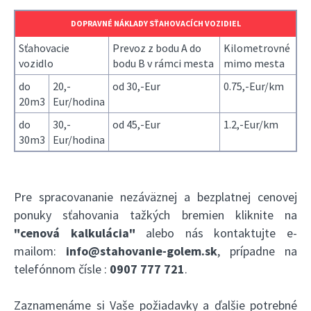
DOPRAVNÉ NÁKLADY SŤAHOVACÍCH VOZIDIEL
Sťahovacie
Prevoz z bodu A do
Kilometrovné
vozidlo
bodu B v rámci mesta
mimo mesta
do
20,-
od 30,-Eur
0.75,-Eur/km
20m3
Eur/hodina
do
30,-
od 45,-Eur
1.2,-Eur/km
30m3
Eur/hodina
Pre spracovananie nezáväznej a bezplatnej cenovej
ponuky sťahovania tažkých bremien kliknite na
"cenová kalkulácia"
alebo nás kontaktujte e-
mailom:
info@stahovanie-golem.sk
, prípadne na
telefónnom čísle :
0907 777 721
.
Zaznamenáme si Vaše požiadavky a ďalšie potrebné