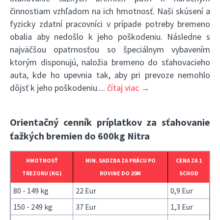
činnostiam vzhľadom na ich hmotnosť. Naši skúsení a
fyzicky zdatní pracovníci v prípade potreby bremeno
obalia aby nedošlo k jeho poškodeniu. Následne s
najväčšou opatrnosťou so špeciálnym vybavením
ktorým disponujú, naložia bremeno do sťahovacieho
auta, kde ho upevnia tak, aby pri prevoze nemohlo
dôjsť k jeho poškodeniu.
...
čítaj viac →
Orientačný cenník príplatkov za sťahovanie
ťažkých bremien do 600kg Nitra
HMOTNOSŤ
MIN. SADZBA ZA PRÁCU PO
CENA ZA 1
TREZORU (KG)
ROVINE DO 20M
SCHOD
80 - 149 kg
22 Eur
0,9 Eur
150 - 249 kg
37 Eur
1,3 Eur