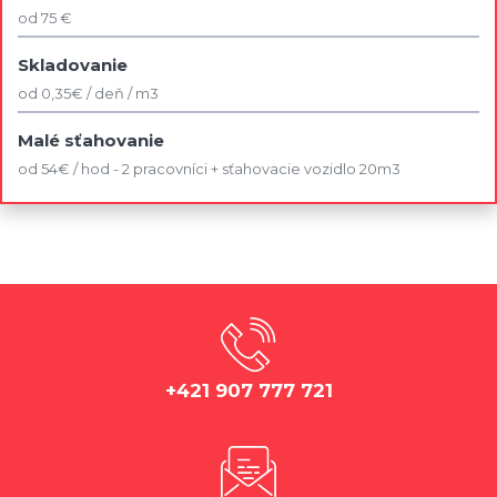
od 75 €
Skladovanie
od 0,35€ / deň / m3
Malé sťahovanie
od 54€ / hod - 2 pracovníci + sťahovacie vozidlo 20m3
+421 907 777 721