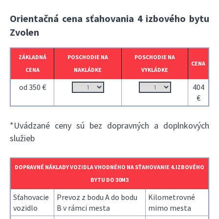
Orientačná cena sťahovania 4 izbového bytu
Zvolen
ZÁKLADNÁ
POSCHODIE NA
POSCHODIE NA
CENA
CENA
NAKLÁDKE
VYKLÁDKE
od 350 €
404
€
*Uvádzané ceny sú bez dopravných a doplnkových
služieb
DOPRAVNÉ NÁKLADY VOZIDLA VHODNÉHO NA SŤAHOVANIE 4.IZBOVÉHO
BYTU DO 30M3
Sťahovacie
Prevoz z bodu A do bodu
Kilometrovné
vozidlo
B v rámci mesta
mimo mesta