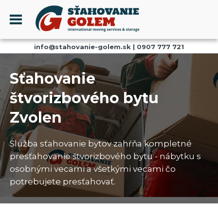
Menu
info@stahovanie-golem.sk
|
0907 777 721
PROFIL
SŤAHOVANIE - SŤAHOVACIE SLUŽBY
Sťahovanie
DOPRAVA - DOPRAVNÉ SLUŽBY
štvorizbového bytu
AKCIE A ZĽAVY
Zvolen
SKLADOVANIE
REFERENCIE
Služba sťahovanie bytov zahŕňa kompletné
CENNÍK
presťahovanie štvorizbového bytu - nábytku s
KONTAKT
osobnými vecami a všetkými vecami čo
potrebujete presťahovať.