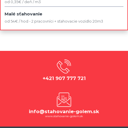
od 0,35€ / deň / m3
Malé sťahovanie
od 54€ / hod - 2 pracovníci + sťahovacie vozidlo 20m3
+421 907 777 721
info@stahovanie-golem.sk
www.stahovanie-golem.sk