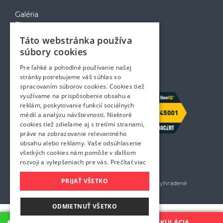
Galéria
Blog
Voľné pozície
Táto webstránka používa
Zapožičanie krabíc
súbory cookies
Rady a tipy pri sťahovaní
Prepravný poriadok
Pre ľahké a pohodlné používanie našej
Kontakt
stránky potrebujeme váš súhlas so
spracovaním súborov cookies. Cookies tiež
využívame na prispôsobenie obsahu a
reklám, poskytovanie funkcií sociálnych
médií a analýzu návštevnosti. Niektoré
cookies tiež zdieľame aj s tretími stranami,
práve na zobrazovanie relevantného
obsahu alebo reklamy. Vaše odsúhlasenie
všetkých cookies nám pomôže v ďalšom
rozvoji a vylepšeniach pre vás.
Prečítať viac
PRIJAŤ VŠETKO
Golem services, s.r.o. 2026 - Všetky práva vyhradené
Všetky uvedené ceny sú bez DPH
ODMIETNUŤ VŠETKO
KONTAKTUJTE NÁS
CENOVÁ KALKULÁCIA