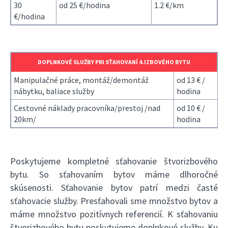
30
od 25 €/hodina
1.2 €/km
€/hodina
DOPLNKOVÉ SLUŽBY PRI SŤAHOVANÍ 4.IZBOVÉHO BYTU
Manipulačné práce, montáž/demontáž
od 13 € /
nábytku, baliace služby
hodina
Cestovné náklady pracovníka/prestoj /nad
od 10 € /
20km/
hodina
Poskytujeme kompletné sťahovanie štvorizbového
bytu. So sťahovaním bytov máme dlhoročné
skúsenosti. Sťahovanie bytov patrí medzi časté
sťahovacie služby. Presťahovali sme množstvo bytov a
máme množstvo pozitívnych referencií. K sťahovaniu
štvorizbového bytu poskytujeme doplnkové služby. Ku