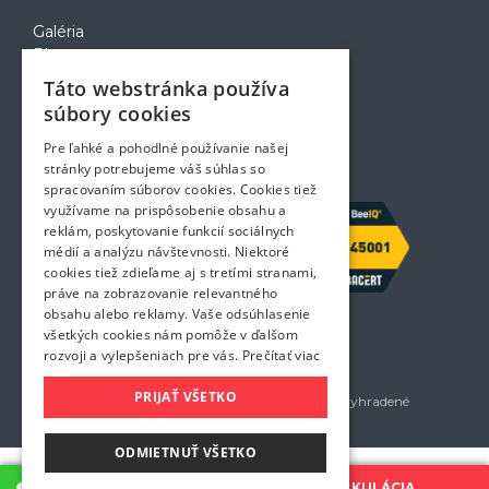
Galéria
Blog
Voľné pozície
Táto webstránka používa
Zapožičanie krabíc
súbory cookies
Rady a tipy pri sťahovaní
Prepravný poriadok
Pre ľahké a pohodlné používanie našej
Kontakt
stránky potrebujeme váš súhlas so
spracovaním súborov cookies. Cookies tiež
využívame na prispôsobenie obsahu a
reklám, poskytovanie funkcií sociálnych
médií a analýzu návštevnosti. Niektoré
cookies tiež zdieľame aj s tretími stranami,
práve na zobrazovanie relevantného
obsahu alebo reklamy. Vaše odsúhlasenie
všetkých cookies nám pomôže v ďalšom
rozvoji a vylepšeniach pre vás.
Prečítať viac
PRIJAŤ VŠETKO
Golem services, s.r.o. 2026 - Všetky práva vyhradené
Všetky uvedené ceny sú bez DPH
ODMIETNUŤ VŠETKO
KONTAKTUJTE NÁS
CENOVÁ KALKULÁCIA