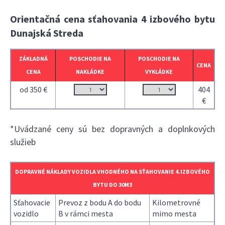
Orientačná cena sťahovania 4 izbového bytu
Dunajská Streda
ZÁKLADNÁ
POSCHODIE NA
POSCHODIE NA
CENA
CENA
NAKLÁDKE
VYKLÁDKE
od 350 €
404
€
*Uvádzané ceny sú bez dopravných a doplnkových
služieb
DOPRAVNÉ NÁKLADY VOZIDLA VHODNÉHO NA SŤAHOVANIE 4.IZBOVÉHO
BYTU DO 30M3
Sťahovacie
Prevoz z bodu A do bodu
Kilometrovné
vozidlo
B v rámci mesta
mimo mesta