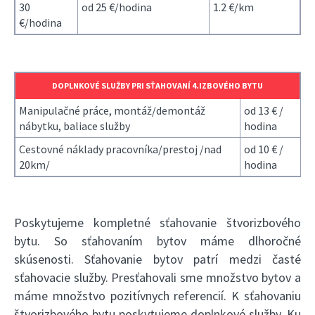
30
od 25 €/hodina
1.2 €/km
€/hodina
DOPLNKOVÉ SLUŽBY PRI SŤAHOVANÍ 4.IZBOVÉHO BYTU
Manipulačné práce, montáž/demontáž
od 13 € /
nábytku, baliace služby
hodina
Cestovné náklady pracovníka/prestoj /nad
od 10 € /
20km/
hodina
Poskytujeme kompletné sťahovanie štvorizbového
bytu. So sťahovaním bytov máme dlhoročné
skúsenosti. Sťahovanie bytov patrí medzi časté
sťahovacie služby. Presťahovali sme množstvo bytov a
máme množstvo pozitívnych referencií. K sťahovaniu
štvorizbového bytu poskytujeme doplnkové služby. Ku