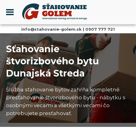
Menu
info@stahovanie-golem.sk
|
0907 777 721
PROFIL
SŤAHOVANIE - SŤAHOVACIE SLUŽBY
Sťahovanie
DOPRAVA - DOPRAVNÉ SLUŽBY
štvorizbového bytu
AKCIE A ZĽAVY
Dunajská Streda
SKLADOVANIE
REFERENCIE
Služba sťahovanie bytov zahŕňa kompletné
CENNÍK
presťahovanie štvorizbového bytu - nábytku s
KONTAKT
osobnými vecami a všetkými vecami čo
potrebujete presťahovať.