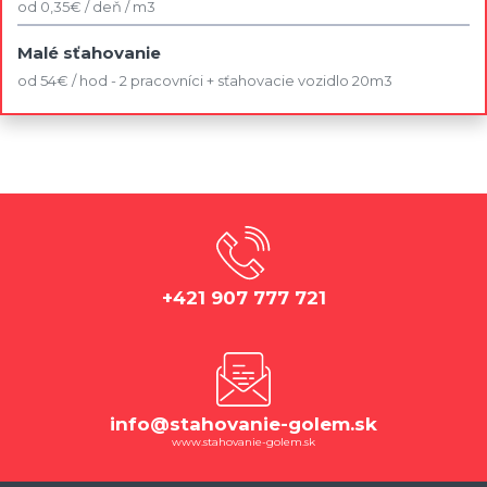
od 0,35€ / deň / m3
Malé sťahovanie
od 54€ / hod - 2 pracovníci + sťahovacie vozidlo 20m3
+421 907 777 721
info@stahovanie-golem.sk
www.stahovanie-golem.sk