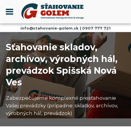
Menu
info@stahovanie-golem.sk
|
0907 777 721
PROFIL
SŤAHOVANIE - SŤAHOVACIE SLUŽBY
Sťahovanie skladov,
DOPRAVA - DOPRAVNÉ SLUŽBY
archívov, výrobných hál,
AKCIE A ZĽAVY
prevádzok Spišská Nová
SKLADOVANIE
REFERENCIE
Ves
CENNÍK
Zabezpečujeme komplexné presťahovanie
KONTAKT
Vašej prevádzky (prípadne: skladov, archívov,
výrobných hál, prevádzok)