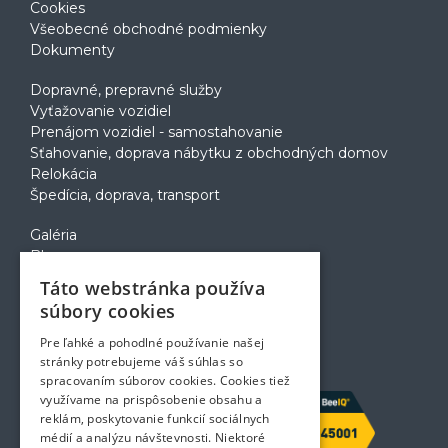
Cookies
Všeobecné obchodné podmienky
Dokumenty
Dopravné, prepravné služby
Vyťažovanie vozidiel
Prenájom vozidiel - samostahovanie
Sťahovanie, doprava nábytku z obchodných domov
Relokácia
Špedícia, doprava, transport
Galéria
Blog
Voľné pozície
Táto webstránka používa
Zapožičanie krabíc
súbory cookies
Rady a tipy pri sťahovaní
Prepravný poriadok
Pre ľahké a pohodlné používanie našej
Kontakt
stránky potrebujeme váš súhlas so
spracovaním súborov cookies. Cookies tiež
využívame na prispôsobenie obsahu a
reklám, poskytovanie funkcií sociálnych
médií a analýzu návštevnosti. Niektoré