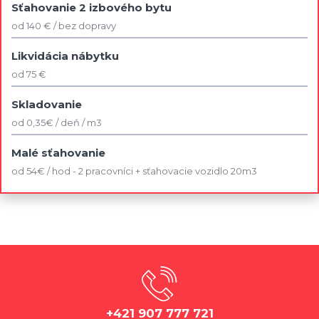
Sťahovanie 2 izbového bytu
od 140 € / bez dopravy
Likvidácia nábytku
od 75 €
Skladovanie
od 0,35€ / deň / m3
Malé sťahovanie
od 54€ / hod - 2 pracovníci + sťahovacie vozidlo 20m3
+421 907 777 721