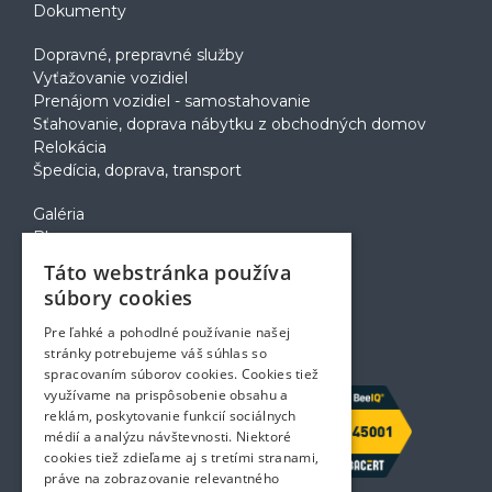
Dokumenty
Dopravné, prepravné služby
Vyťažovanie vozidiel
Prenájom vozidiel - samostahovanie
Sťahovanie, doprava nábytku z obchodných domov
Relokácia
Špedícia, doprava, transport
Galéria
Blog
Voľné pozície
Táto webstránka používa
Zapožičanie krabíc
súbory cookies
Rady a tipy pri sťahovaní
Prepravný poriadok
Pre ľahké a pohodlné používanie našej
Kontakt
stránky potrebujeme váš súhlas so
spracovaním súborov cookies. Cookies tiež
využívame na prispôsobenie obsahu a
reklám, poskytovanie funkcií sociálnych
médií a analýzu návštevnosti. Niektoré
cookies tiež zdieľame aj s tretími stranami,
práve na zobrazovanie relevantného