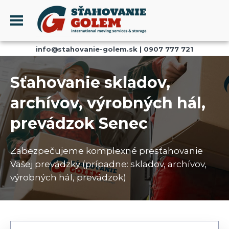
Menu
info@stahovanie-golem.sk
|
0907 777 721
PROFIL
SŤAHOVANIE - SŤAHOVACIE SLUŽBY
Sťahovanie skladov,
DOPRAVA - DOPRAVNÉ SLUŽBY
archívov, výrobných hál,
AKCIE A ZĽAVY
prevádzok Senec
SKLADOVANIE
REFERENCIE
Zabezpečujeme komplexné presťahovanie
CENNÍK
Vašej prevádzky (prípadne: skladov, archívov,
KONTAKT
výrobných hál, prevádzok)