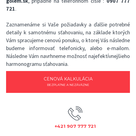
golem.sk
, prípadne na telefónnom čísle :
0907 777
721
.
Zaznamenáme si Vaše požiadavky a ďalšie potrebné
detaily k samotnému sťahovaniu, na základe ktorých
Vám spracujeme cenovú ponuku, o ktorej Vás následne
budeme informovať telefonicky, alebo e-mailom.
Následne Vám navrhneme možnosť najefektívnejšieho
harmonogramu sťahovania.
CENOVÁ KALKULÁCIA
BEZPLATNE A NEZÁVÄZNE
+421 907 777 721