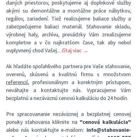
daných priestorov, poskytujeme aj doplnkové služby
akými su demontážne a montážne práce nábytkov,
regálov, zariadení. Tiež realizujeme baliace služby a
zabezpečujeme baliaci materiál. Sťahovanie skladu,
výrobnej haly, archívu, prevádzky Vám zrealizujeme
kompletne a v čo najkratšom čase, tak aby nebol
ovplyvnený chod Vašej
...
čítaj viac →
Ak hľadáte spoľahlivého partnera pre Vaše sťahovanie,
overenú, skúsenú a kvalitnú firmu s množstvom
referencií
, profesionálnym a korektným prístupom,
neváhajte a kontaktujte nás. Vypracujeme Vám
bezplatnú a nezáväznú cenovú kalkuláciu do 24 hodín.
Pre spracovananie nezáväznej a bezplatnej cenovej
ponuky sťahovania kliknite na
"cenová kalkulácia"
alebo nás kontaktujte e-mailom:
info@stahovanie-