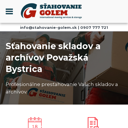
Menu
info@stahovanie-golem.sk
|
0907 777 721
PROFIL
SŤAHOVANIE - SŤAHOVACIE SLUŽBY
Sťahovanie skladov a
DOPRAVA - DOPRAVNÉ SLUŽBY
archívov Považská
AKCIE A ZĽAVY
Bystrica
SKLADOVANIE
REFERENCIE
Profesionálne presťahovanie Vašich skladov a
CENNÍK
archívov.
KONTAKT