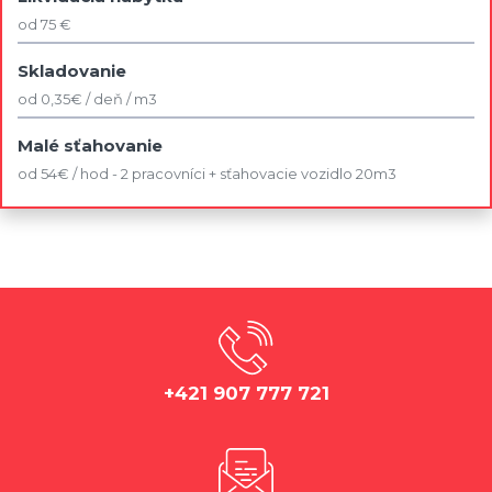
od 75 €
Skladovanie
od 0,35€ / deň / m3
Malé sťahovanie
od 54€ / hod - 2 pracovníci + sťahovacie vozidlo 20m3
+421 907 777 721