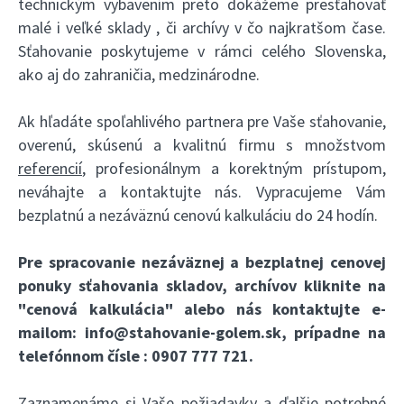
technickým vybavením preto dokážeme presťahovať
malé i veľké sklady , či archívy v čo najkratšom čase.
Sťahovanie poskytujeme v rámci celého Slovenska,
ako aj do zahraničia, medzinárodne.
Ak hľadáte spoľahlivého partnera pre Vaše sťahovanie,
overenú, skúsenú a kvalitnú firmu s množstvom
referencií
, profesionálnym a korektným prístupom,
neváhajte a kontaktujte nás. Vypracujeme Vám
bezplatnú a nezáväznú cenovú kalkuláciu do 24 hodín.
Pre spracovanie nezáväznej a bezplatnej cenovej
ponuky sťahovania skladov, archívov kliknite na
"cenová kalkulácia"
alebo nás kontaktujte e-
mailom:
info@stahovanie-golem.sk
, prípadne na
telefónnom čísle :
0907 777 721
.
Zaznamenáme si Vaše požiadavky a ďalšie potrebné