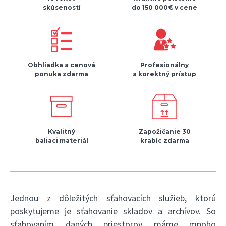
skúseností
do 150 000€ v cene
Obhliadka a cenová
Profesionálny
ponuka zdarma
a korektný prístup
Kvalitný
Zapožičanie 30
baliaci materiál
krabíc zdarma
Jednou z dôležitých sťahovacích služieb, ktorú
poskytujeme je sťahovanie skladov a archívov. So
sťahovaním daných priestorov máme mnoho