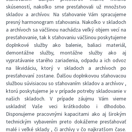
skúseností, nakoľko sme presťahovali už množstvo
skladov a archívov. Na sťahovanie Vám spracujeme
presný harmonogram sťahovania. Nakoľko v skladoch
a archívoch sa väčšinou nachádza veľký objem vecí na
presťahovanie, tak k sťahovaniu väčšinou poskytujeme
doplnkové služby ako balenie, baliaci materiál,
demontážne služby, montážne služby ako aj
vypratávanie starého zariadenia, odpadu a ich odvoz
na likvidáciu, ktorý v skladoch a archívoch po
presťahovaní zostane. Ďalšou doplnkovou sťahovacou
službou súvisiacou so sťahovaním skladov a archívov ,
ktorú poskytujeme je v prípade potreby skladovanie v
našich skladoch. V prípade záujmu Vám vieme
uskladniť Vaše veci krátkodobo i dlhodobo.
Disponujeme pracovnými kapacitami ako aj širokým
technickým vybavením preto dokážeme presťahovať
malé i veľké sklady , či archívy v čo najkratšom čase.