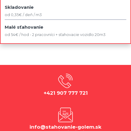
Skladovanie
od 0,35€ / deň / m3
Malé sťahovanie
od 54€ / hod - 2 pracovníci + sťahovacie vozidlo 20m3
+421 907 777 721
info@stahovanie-golem.sk