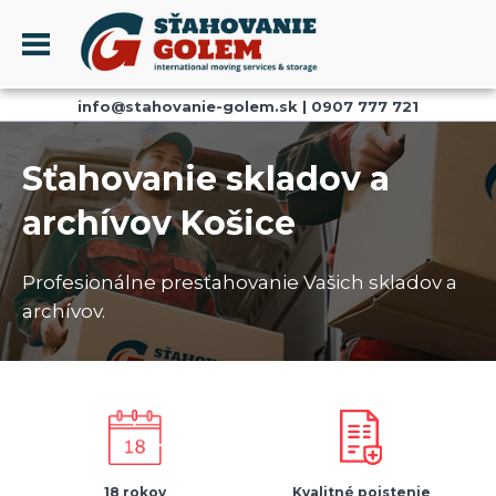
Menu
info@stahovanie-golem.sk
|
0907 777 721
PROFIL
SŤAHOVANIE - SŤAHOVACIE SLUŽBY
Sťahovanie skladov a
DOPRAVA - DOPRAVNÉ SLUŽBY
archívov Košice
AKCIE A ZĽAVY
SKLADOVANIE
Profesionálne presťahovanie Vašich skladov a
REFERENCIE
archívov.
CENNÍK
KONTAKT
18 rokov
Kvalitné poistenie