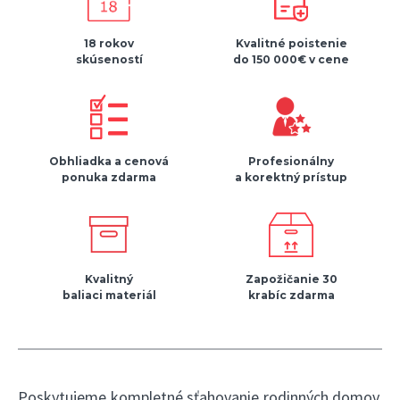
18 rokov
Kvalitné poistenie
skúseností
do 150 000€ v cene
Obhliadka a cenová
Profesionálny
ponuka zdarma
a korektný prístup
Kvalitný
Zapožičanie 30
baliaci materiál
krabíc zdarma
Poskytujeme kompletné sťahovanie rodinných domov.