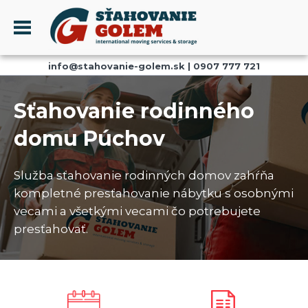
Menu
info@stahovanie-golem.sk
|
0907 777 721
PROFIL
SŤAHOVANIE - SŤAHOVACIE SLUŽBY
Sťahovanie rodinného
DOPRAVA - DOPRAVNÉ SLUŽBY
domu Púchov
AKCIE A ZĽAVY
SKLADOVANIE
Služba sťahovanie rodinných domov zahŕňa
REFERENCIE
kompletné presťahovanie nábytku s osobnými
CENNÍK
vecami a všetkými vecami čo potrebujete
presťahovať.
KONTAKT