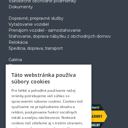
Všeobecné obchodné podmienky
Dokumenty
Dopravné, prepravné služby
Vyťažovanie vozidiel
Prenájom vozidiel - samostahovanie
Sťahovanie, doprava nábytku z obchodných domov
Relokácia
Špedícia, doprava, transport
Galéria
Blog
Voľné pozície
Táto webstránka používa
Zapožičanie krabíc
súbory cookies
Rady a tipy pri sťahovaní
Prepravný poriadok
Pre ľahké a pohodlné používanie našej
Kontakt
stránky potrebujeme váš súhlas so
spracovaním súborov cookies. Cookies tiež
využívame na prispôsobenie obsahu a
reklám, poskytovanie funkcií sociálnych
médií a analýzu návštevnosti. Niektoré
cookies tiež zdieľame aj s tretími stranami,