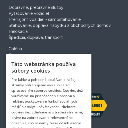
Dopravné, prepravné služby
Vyťažovanie vozidiel
Prenájom vozidiel - samostahovanie
Sťahovanie, doprava nábytku z obchodných domov
Relokácia
Špedícia, doprava, transport
Galéria
Blog
Voľné pozície
Táto webstránka používa
Zapožičanie krabíc
súbory cookies
Rady a tipy pri sťahovaní
Prepravný poriadok
Pre ľahké a pohodlné používanie našej
Kontakt
stránky potrebujeme váš súhlas so
spracovaním súborov cookies. Cookies tiež
využívame na prispôsobenie obsahu a
reklám, poskytovanie funkcií sociálnych
médií a analýzu návštevnosti. Niektoré
cookies tiež zdieľame aj s tretími stranami,
práve na zobrazovanie relevantného
obsahu alebo reklamy. Vaše odsúhlasenie