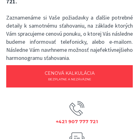
721
.
Zaznamenáme si Vaše požiadavky a ďalšie potrebné
detaily k samotnému sťahovaniu, na základe ktorých
Vám spracujeme cenovú ponuku, o ktorej Vás následne
budeme informovať telefonicky, alebo e-mailom.
Následne Vám navrhneme možnosť najefektívnejšieho
harmonogramu sťahovania.
CENOVÁ KALKULÁCIA
BEZPLATNE A NEZÁVÄZNE
+421 907 777 721