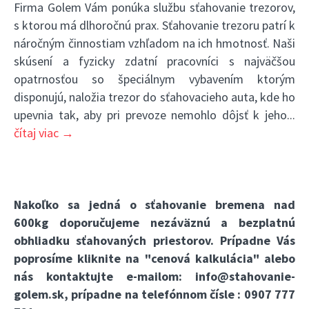
Firma Golem Vám ponúka službu sťahovanie trezorov,
s ktorou má dlhoročnú prax. Sťahovanie trezoru patrí k
náročným činnostiam vzhľadom na ich hmotnosť. Naši
skúsení a fyzicky zdatní pracovníci s najväčšou
opatrnosťou so špeciálnym vybavením ktorým
disponujú, naložia trezor do sťahovacieho auta, kde ho
upevnia tak, aby pri prevoze nemohlo dôjsť k jeho
...
čítaj viac →
Nakoľko sa jedná o sťahovanie bremena nad
600kg doporučujeme nezáväznú a bezplatnú
obhliadku sťahovaných priestorov. Prípadne Vás
poprosíme kliknite na
"cenová kalkulácia"
alebo
nás kontaktujte e-mailom:
info@stahovanie-
golem.sk
, prípadne na telefónnom čísle :
0907 777