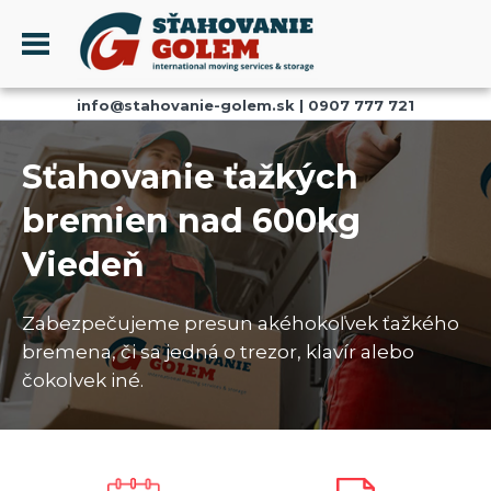
Menu
info@stahovanie-golem.sk
|
0907 777 721
PROFIL
SŤAHOVANIE - SŤAHOVACIE SLUŽBY
Sťahovanie ťažkých
DOPRAVA - DOPRAVNÉ SLUŽBY
bremien nad 600kg
AKCIE A ZĽAVY
Viedeň
SKLADOVANIE
REFERENCIE
Zabezpečujeme presun akéhokoľvek ťažkého
CENNÍK
bremena, či sa jedná o trezor, klavír alebo
KONTAKT
čokolvek iné.