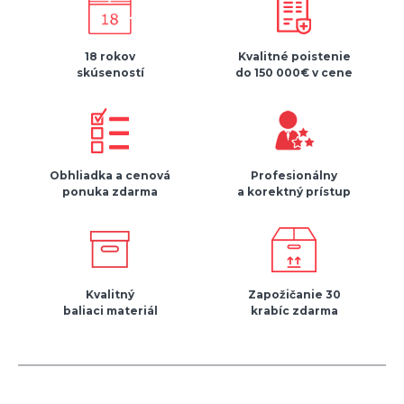
18 rokov
Kvalitné poistenie
skúseností
do 150 000€ v cene
Obhliadka a cenová
Profesionálny
ponuka zdarma
a korektný prístup
Kvalitný
Zapožičanie 30
baliaci materiál
krabíc zdarma