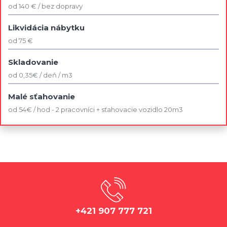
od 140 € / bez dopravy
Likvidácia nábytku
od 75 €
Skladovanie
od 0,35€ / deň / m3
Malé sťahovanie
od 54€ / hod - 2 pracovníci + sťahovacie vozidlo 20m3
+421 907 777 721