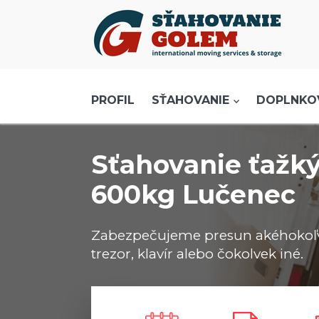
Menu
PROFIL
SŤAHOVANIE - SŤAHOVACIE SLUŽBY
PROFIL
SŤAHOVANIE
DOPLNKO
DOPRAVA - DOPRAVNÉ SLUŽBY
AKCIE A ZĽAVY
Sťahovanie ťažk
SKLADOVANIE
600kg Lučenec
REFERENCIE
CENNÍK
Zabezpečujeme presun akéhokoľve
KONTAKT
trezor, klavír alebo čokolvek iné.