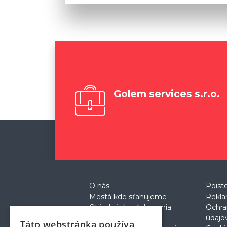
Golem services s.r.o.
O nás
Poist
Mestá kde sťahujeme
Rekla
Objednávka sťahovania
Ochra
Cenník
údajo
Táto webstránka používa