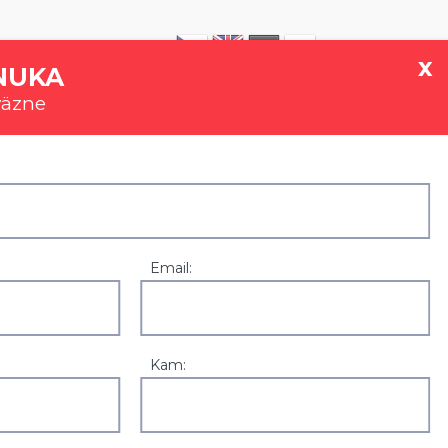
|
0907 777 721
x
NUKA
väzne
GALÉRIA
REFERENCIE
KONTAKT
Email:
Kam:
Zľavy a akcie