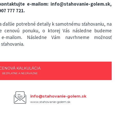
kontaktujte e-mailom:
info@stahovanie-golem.sk
,
907 777 721
.
 ďalšie potrebné detaily k samotnému sťahovaniu, na
me cenovú ponuku, o ktorej Vás následne budeme
bo e-mailom. Následne Vám navrhneme možnosť
sťahovania.
CENOVÁ KALKULÁCIA
BEZPLATNE A NEZÁVÄZNE
info@stahovanie-golem.sk
www.stahovanie-golem.sk