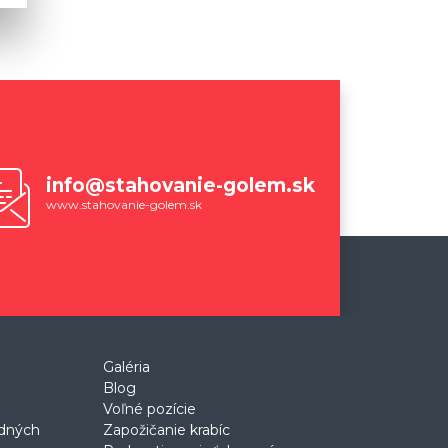
info@stahovanie-golem.sk
www.stahovanie-golem.sk
Galéria
Blog
Voľné pozície
odných
Zapožičanie krabíc