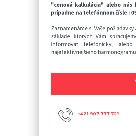
"cenová kalkulácia"
alebo nás 
prípadne na telefónnom čísle :
0
Zaznamenáme si Vaše požiadavky a
základe ktorých Vám spracuje
informovať telefonicky, ale
najefektívnejšieho harmonogramu 
+421 907 777 721