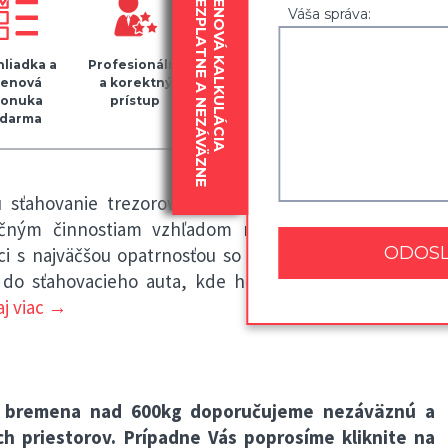
BEZPLATNE A NEZÁVÄZNE
CENOVÁ KALKULÁCIA
Váša správa:
liadka a
Profesionálny
Kvalitný
Zapožičanie
cenová
a korektný
baliaci
30
onuka
prístup
materiál
krabíc
darma
zdarma
sťahovanie trezorov, s ktorou má dlhoročnú prax.
očným činnostiam vzhľadom na ich hmotnosť. Naši
íci s najväčšou opatrnosťou so špeciálnym vybavením
 do sťahovacieho auta, kde ho upevnia tak, aby pri
aj viac →
e bremena nad 600kg doporučujeme nezáväznú a
h priestorov. Prípadne Vás poprosíme kliknite na