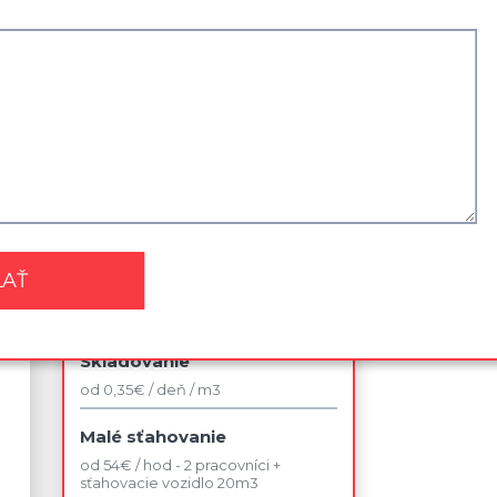
Najviac využívané služby
Sťahovanie kancelárie
od 42 € / jedno pracovné miesto v
rámci budovy
Sťahovanie 2 izbového bytu
od 140 € / bez dopravy
Likvidácia nábytku
od 75 €
Skladovanie
od 0,35€ / deň / m3
Malé sťahovanie
od 54€ / hod - 2 pracovníci +
sťahovacie vozidlo 20m3