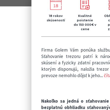
18 rokov
Kvalitné
Obh
skúseností
poistenie
do 150 000€ v
p
cene
z
Firma Golem Vám ponúka službu 
Sťahovanie trezoru patrí k nár
skúsení a fyzicky zdatní pracovn
ktorým disponujú, naložia trezor
prevoze nemohlo dôjsť k jeho
...
čít
Nakoľko sa jedná o sťahovani
bezplatnú obhliadku sťahovanýc