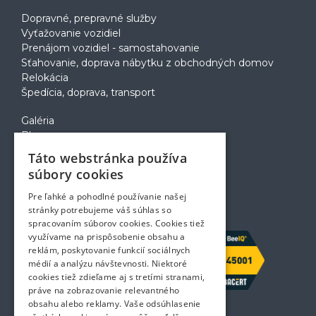
Dopravné, prepravné služby
Vyťažovanie vozidiel
Prenájom vozidiel - samostahovanie
Sťahovanie, doprava nábytku z obchodných domov
Relokácia
Špedícia, doprava, transport
Galéria
Blog
Voľné pozície
Táto webstránka používa
Zapožičanie krabíc
súbory cookies
Rady a tipy pri sťahovaní
Prepravný poriadok
Pre ľahké a pohodlné používanie našej
Kontakt
stránky potrebujeme váš súhlas so
spracovaním súborov cookies. Cookies tiež
využívame na prispôsobenie obsahu a
reklám, poskytovanie funkcií sociálnych
médií a analýzu návštevnosti. Niektoré
cookies tiež zdieľame aj s tretími stranami,
práve na zobrazovanie relevantného
obsahu alebo reklamy. Vaše odsúhlasenie