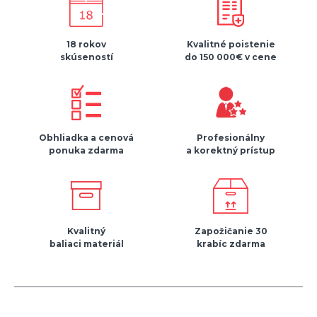
18 rokov
Kvalitné poistenie
skúseností
do 150 000€ v cene
Obhliadka a cenová
Profesionálny
ponuka zdarma
a korektný prístup
Kvalitný
Zapožičanie 30
baliaci materiál
krabíc zdarma