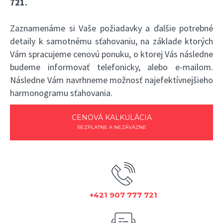
721
.
Zaznamenáme si Vaše požiadavky a ďalšie potrebné
detaily k samotnému sťahovaniu, na základe ktorých
Vám spracujeme cenovú ponuku, o ktorej Vás následne
budeme informovať telefonicky, alebo e-mailom.
Následne Vám navrhneme možnosť najefektívnejšieho
harmonogramu sťahovania.
CENOVÁ KALKULÁCIA
BEZPLATNE A NEZÁVÄZNE
+421 907 777 721