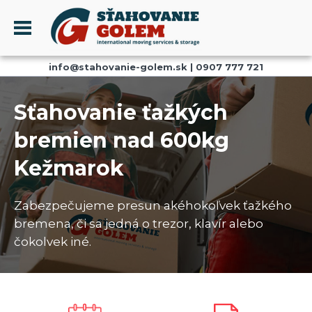
Menu
info@stahovanie-golem.sk
|
0907 777 721
PROFIL
SŤAHOVANIE - SŤAHOVACIE SLUŽBY
Sťahovanie ťažkých
DOPRAVA - DOPRAVNÉ SLUŽBY
bremien nad 600kg
AKCIE A ZĽAVY
Kežmarok
SKLADOVANIE
REFERENCIE
Zabezpečujeme presun akéhokoľvek ťažkého
CENNÍK
bremena, či sa jedná o trezor, klavír alebo
KONTAKT
čokolvek iné.