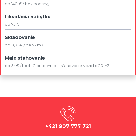
od 140 € / bez dopravy
Likvidácia nábytku
od 75 €
Skladovanie
od 0,35€ / deň / m3
Malé sťahovanie
od 54€ / hod - 2 pracovníci + sťahovacie vozidlo 20m3
+421 907 777 721