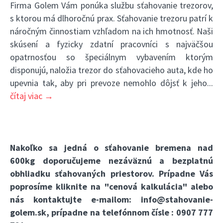
Firma Golem Vám ponúka službu sťahovanie trezorov,
s ktorou má dlhoročnú prax. Sťahovanie trezoru patrí k
náročným činnostiam vzhľadom na ich hmotnosť. Naši
skúsení a fyzicky zdatní pracovníci s najväčšou
opatrnosťou so špeciálnym vybavením ktorým
disponujú, naložia trezor do sťahovacieho auta, kde ho
upevnia tak, aby pri prevoze nemohlo dôjsť k jeho
...
čítaj viac →
Nakoľko sa jedná o sťahovanie bremena nad
600kg doporučujeme nezáväznú a bezplatnú
obhliadku sťahovaných priestorov. Prípadne Vás
poprosíme kliknite na
"cenová kalkulácia"
alebo
nás kontaktujte e-mailom:
info@stahovanie-
golem.sk
, prípadne na telefónnom čísle :
0907 777