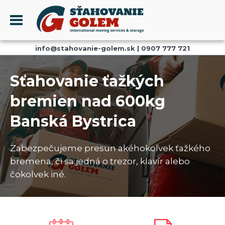
Menu
info@stahovanie-golem.sk
|
0907 777 721
PROFIL
SŤAHOVANIE - SŤAHOVACIE SLUŽBY
Sťahovanie ťažkých
DOPRAVA - DOPRAVNÉ SLUŽBY
bremien nad 600kg
AKCIE A ZĽAVY
Banská Bystrica
SKLADOVANIE
REFERENCIE
Zabezpečujeme presun akéhokoľvek ťažkého
CENNÍK
bremena, či sa jedná o trezor, klavír alebo
KONTAKT
čokolvek iné.