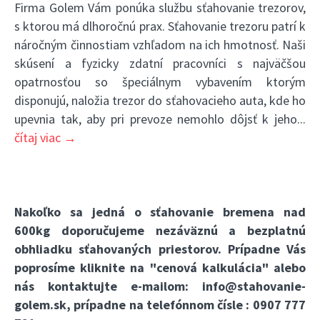
Firma Golem Vám ponúka službu sťahovanie trezorov,
s ktorou má dlhoročnú prax. Sťahovanie trezoru patrí k
náročným činnostiam vzhľadom na ich hmotnosť. Naši
skúsení a fyzicky zdatní pracovníci s najväčšou
opatrnosťou so špeciálnym vybavením ktorým
disponujú, naložia trezor do sťahovacieho auta, kde ho
upevnia tak, aby pri prevoze nemohlo dôjsť k jeho
...
čítaj viac →
Nakoľko sa jedná o sťahovanie bremena nad
600kg doporučujeme nezáväznú a bezplatnú
obhliadku sťahovaných priestorov. Prípadne Vás
poprosíme kliknite na
"cenová kalkulácia"
alebo
nás kontaktujte e-mailom:
info@stahovanie-
golem.sk
, prípadne na telefónnom čísle :
0907 777