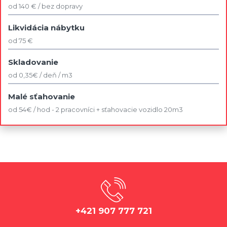
od 140 € / bez dopravy
Likvidácia nábytku
od 75 €
Skladovanie
od 0,35€ / deň / m3
Malé sťahovanie
od 54€ / hod - 2 pracovníci + sťahovacie vozidlo 20m3
+421 907 777 721