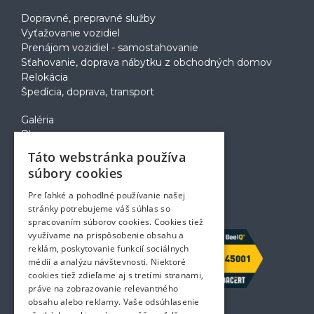
Dopravné, prepravné služby
Vyťažovanie vozidiel
Prenájom vozidiel - samostahovanie
Sťahovanie, doprava nábytku z obchodných domov
Relokácia
Špedícia, doprava, transport
Galéria
Blog
Voľné pozície
Táto webstránka používa
Zapožičanie krabíc
súbory cookies
Rady a tipy pri sťahovaní
Prepravný poriadok
Pre ľahké a pohodlné používanie našej
Kontakt
stránky potrebujeme váš súhlas so
spracovaním súborov cookies. Cookies tiež
využívame na prispôsobenie obsahu a
reklám, poskytovanie funkcií sociálnych
médií a analýzu návštevnosti. Niektoré
cookies tiež zdieľame aj s tretími stranami,
práve na zobrazovanie relevantného
obsahu alebo reklamy. Vaše odsúhlasenie