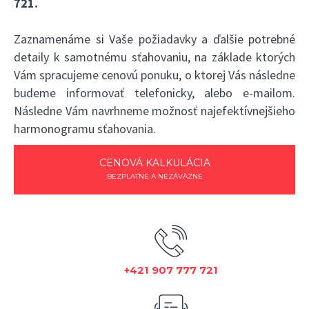
721
.
Zaznamenáme si Vaše požiadavky a ďalšie potrebné
detaily k samotnému sťahovaniu, na základe ktorých
Vám spracujeme cenovú ponuku, o ktorej Vás následne
budeme informovať telefonicky, alebo e-mailom.
Následne Vám navrhneme možnosť najefektívnejšieho
harmonogramu sťahovania.
CENOVÁ KALKULÁCIA
BEZPLATNE A NEZÁVÄZNE
+421 907 777 721