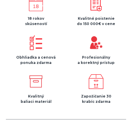
18 rokov
Kvalitné poistenie
skúseností
do 150 000€ v cene
Obhliadka a cenová
Profesionálny
ponuka zdarma
a korektný prístup
Kvalitný
Zapožičanie 30
baliaci materiál
krabíc zdarma