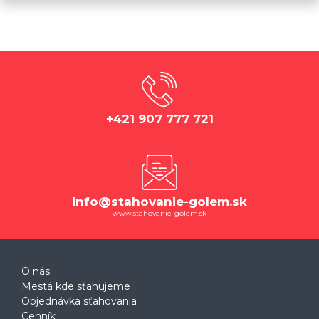
+421 907 777 721
info@stahovanie-golem.sk
www.stahovanie-golem.sk
O nás
Mestá kde sťahujeme
Objednávka sťahovania
Cenník