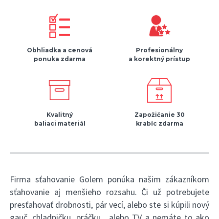
Obhliadka a cenová
Profesionálny
ponuka zdarma
a korektný prístup
Kvalitný
Zapožičanie 30
baliaci materiál
krabíc zdarma
Firma sťahovanie Golem ponúka našim zákazníkom
sťahovanie aj menšieho rozsahu. Či už potrebujete
presťahovať drobnosti, pár vecí, alebo ste si kúpili nový
gauč, chladničku, práčku , alebo TV a nemáte to ako