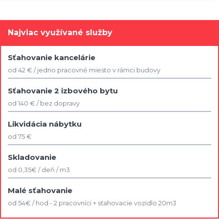
Najviac využívané služby
Sťahovanie kancelárie
od 42 € / jedno pracovné miesto v rámci budovy
Sťahovanie 2 izbového bytu
od 140 € / bez dopravy
Likvidácia nábytku
od 75 €
Skladovanie
od 0,35€ / deň / m3
Malé sťahovanie
od 54€ / hod - 2 pracovníci + sťahovacie vozidlo 20m3