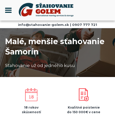
Menu
info@stahovanie-golem.sk
|
0907 777 721
PROFIL
SŤAHOVANIE - SŤAHOVACIE SLUŽBY
Malé, menšie sťahovanie
DOPRAVA - DOPRAVNÉ SLUŽBY
Šamorín
AKCIE A ZĽAVY
SKLADOVANIE
Sťahovanie už od jedného kusu
REFERENCIE
CENNÍK
KONTAKT
18 rokov
Kvalitné poistenie
skúseností
do 150 000€ v cene