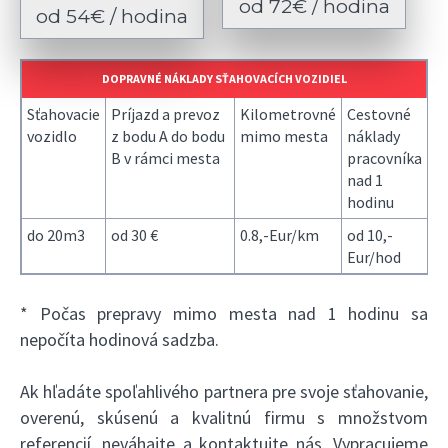
od 72€ / hodina
od 54€ / hodina
DOPRAVNÉ NÁKLADY SŤAHOVACÍCH VOZIDIEL
Sťahovacie
Príjazd a prevoz
Kilometrovné
Cestovné
vozidlo
z bodu A do bodu
mimo mesta
náklady
B v rámci mesta
pracovníka
nad 1
hodinu
do 20m3
od 30 €
0.8,-Eur/km
od 10,-
Eur/hod
* Počas prepravy mimo mesta nad 1 hodinu sa
nepočíta hodinová sadzba.
Ak hľadáte spoľahlivého partnera pre svoje sťahovanie,
overenú, skúsenú a kvalitnú firmu s množstvom
referencií
, neváhajte a kontaktujte nás. Vypracujeme