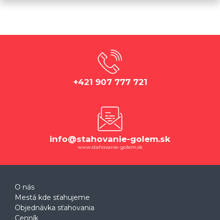
+421 907 777 721
info@stahovanie-golem.sk
www.stahovanie-golem.sk
O nás
Mestá kde sťahujeme
Objednávka sťahovania
Cenník