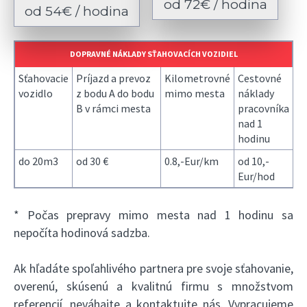
od 72€ / hodina
od 54€ / hodina
DOPRAVNÉ NÁKLADY SŤAHOVACÍCH VOZIDIEL
Sťahovacie
Príjazd a prevoz
Kilometrovné
Cestovné
vozidlo
z bodu A do bodu
mimo mesta
náklady
B v rámci mesta
pracovníka
nad 1
hodinu
do 20m3
od 30 €
0.8,-Eur/km
od 10,-
Eur/hod
* Počas prepravy mimo mesta nad 1 hodinu sa
nepočíta hodinová sadzba.
Ak hľadáte spoľahlivého partnera pre svoje sťahovanie,
overenú, skúsenú a kvalitnú firmu s množstvom
referencií
, neváhajte a kontaktujte nás. Vypracujeme