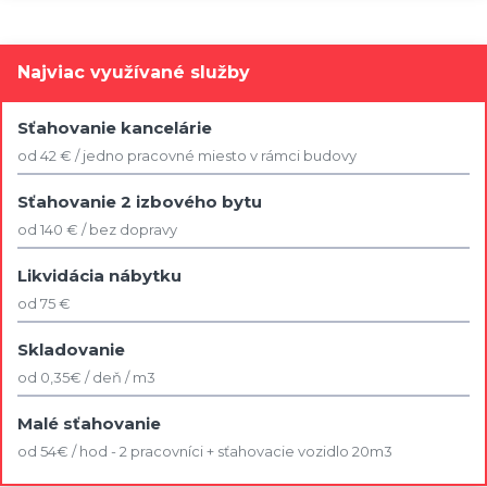
Najviac využívané služby
Sťahovanie kancelárie
od 42 € / jedno pracovné miesto v rámci budovy
Sťahovanie 2 izbového bytu
od 140 € / bez dopravy
Likvidácia nábytku
od 75 €
Skladovanie
od 0,35€ / deň / m3
Malé sťahovanie
od 54€ / hod - 2 pracovníci + sťahovacie vozidlo 20m3