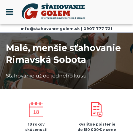
Menu
info@stahovanie-golem.sk
|
0907 777 721
PROFIL
SŤAHOVANIE - SŤAHOVACIE SLUŽBY
Malé, menšie sťahovanie
DOPRAVA - DOPRAVNÉ SLUŽBY
Rimavská Sobota
AKCIE A ZĽAVY
SKLADOVANIE
Sťahovanie už od jedného kusu
REFERENCIE
CENNÍK
KONTAKT
18 rokov
Kvalitné poistenie
skúseností
do 150 000€ v cene