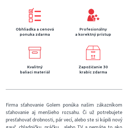
Obhliadka a cenová
Profesionálny
ponuka zdarma
a korektný prístup
Kvalitný
Zapožičanie 30
baliaci materiál
krabíc zdarma
Firma sťahovanie Golem ponúka našim zákazníkom
sťahovanie aj menšieho rozsahu. Či už potrebujete
presťahovať drobnosti, pár vecí, alebo ste si kúpili nový
gauč, chladničku, práčku , alebo TV a nemáte to ako