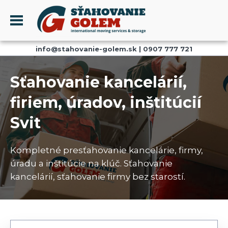
Menu
info@stahovanie-golem.sk
|
0907 777 721
PROFIL
SŤAHOVANIE - SŤAHOVACIE SLUŽBY
Sťahovanie kancelárií,
DOPRAVA - DOPRAVNÉ SLUŽBY
firiem, úradov, inštitúcií
AKCIE A ZĽAVY
Svit
SKLADOVANIE
REFERENCIE
Kompletné presťahovanie kancelárie, firmy,
CENNÍK
úradu a inštitúcie na klúč. Sťahovanie
KONTAKT
kancelárií, sťahovanie firmy bez starostí.