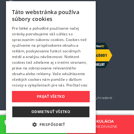
Blog
Voľné pozície
Táto webstránka používa
Zapožičanie krabíc
súbory cookies
Rady a tipy pri sťahovaní
Prepravný poriadok
Pre ľahké a pohodlné používanie našej
Kontakt
stránky potrebujeme váš súhlas so
spracovaním súborov cookies. Cookies tiež
využívame na prispôsobenie obsahu a
reklám, poskytovanie funkcií sociálnych
médií a analýzu návštevnosti. Niektoré
cookies tiež zdieľame aj s tretími stranami,
práve na zobrazovanie relevantného
obsahu alebo reklamy. Vaše odsúhlasenie
všetkých cookies nám pomôže v ďalšom
rozvoji a vylepšeniach pre vás.
Prečítať viac
PRIJAŤ VŠETKO
Golem services, s.r.o. 2026 - Všetky práva vyhradené
Všetky uvedené ceny sú bez DPH
ODMIETNUŤ VŠETKO
KONTAKTUJTE NÁS
CENOVÁ KALKULÁCIA
PRISPÔSOBIŤ
0907 777 721
BEZPLATNE A NEZÁVÄZNE