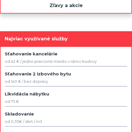
Zľavy a akcie
Najviac využívané služby
Sťahovanie kancelárie
od 42 € / jedno pracovné miesto v rámci budovy
Sťahovanie 2 izbového bytu
od 140 € / bez dopravy
Likvidácia nábytku
od 75 €
Skladovanie
od 0,35€ / deň / m3