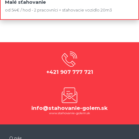
Malé sťahovanie
od 54€ / hod - 2 pracovníci + sťahovacie vozidlo 20m3
+421 907 777 721
info@stahovanie-golem.sk
www.stahovanie-golem.sk
O nás