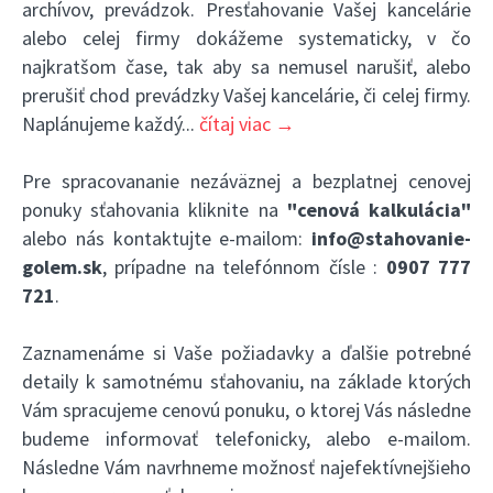
archívov, prevádzok. Presťahovanie Vašej kancelárie
alebo celej firmy dokážeme systematicky, v čo
najkratšom čase, tak aby sa nemusel narušiť, alebo
prerušiť chod prevádzky Vašej kancelárie, či celej firmy.
Naplánujeme každý
...
čítaj viac →
Pre spracovananie nezáväznej a bezplatnej cenovej
ponuky sťahovania kliknite na
"cenová kalkulácia"
alebo nás kontaktujte e-mailom:
info@stahovanie-
golem.sk
, prípadne na telefónnom čísle :
0907 777
721
.
Zaznamenáme si Vaše požiadavky a ďalšie potrebné
detaily k samotnému sťahovaniu, na základe ktorých
Vám spracujeme cenovú ponuku, o ktorej Vás následne
budeme informovať telefonicky, alebo e-mailom.
Následne Vám navrhneme možnosť najefektívnejšieho