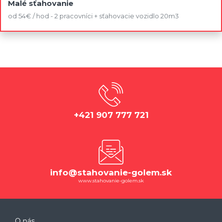
Malé sťahovanie
od 54€ / hod - 2 pracovníci + sťahovacie vozidlo 20m3
+421 907 777 721
info@stahovanie-golem.sk
www.stahovanie-golem.sk
O nás