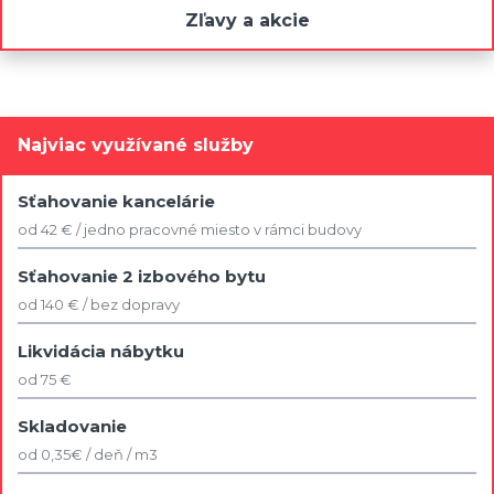
Zľavy a akcie
Najviac využívané služby
Sťahovanie kancelárie
od 42 € / jedno pracovné miesto v rámci budovy
Sťahovanie 2 izbového bytu
od 140 € / bez dopravy
Likvidácia nábytku
od 75 €
Skladovanie
od 0,35€ / deň / m3