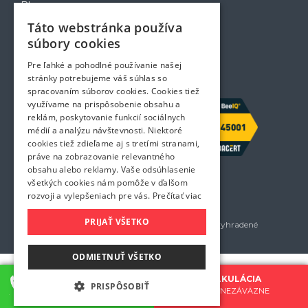
Blog
Voľné pozície
Táto webstránka používa
Zapožičanie krabíc
súbory cookies
Rady a tipy pri sťahovaní
Prepravný poriadok
Pre ľahké a pohodlné používanie našej
Kontakt
stránky potrebujeme váš súhlas so
spracovaním súborov cookies. Cookies tiež
využívame na prispôsobenie obsahu a
reklám, poskytovanie funkcií sociálnych
médií a analýzu návštevnosti. Niektoré
cookies tiež zdieľame aj s tretími stranami,
práve na zobrazovanie relevantného
obsahu alebo reklamy. Vaše odsúhlasenie
všetkých cookies nám pomôže v ďalšom
rozvoji a vylepšeniach pre vás.
Prečítať viac
PRIJAŤ VŠETKO
Golem services, s.r.o. 2026 - Všetky práva vyhradené
Všetky uvedené ceny sú bez DPH
ODMIETNUŤ VŠETKO
KONTAKTUJTE NÁS
CENOVÁ KALKULÁCIA
PRISPÔSOBIŤ
0907 777 721
BEZPLATNE A NEZÁVÄZNE