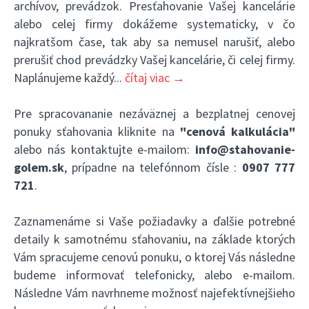
archívov, prevádzok. Presťahovanie Vašej kancelárie
alebo celej firmy dokážeme systematicky, v čo
najkratšom čase, tak aby sa nemusel narušiť, alebo
prerušiť chod prevádzky Vašej kancelárie, či celej firmy.
Naplánujeme každý
...
čítaj viac →
Pre spracovananie nezáväznej a bezplatnej cenovej
ponuky sťahovania kliknite na
"cenová kalkulácia"
alebo nás kontaktujte e-mailom:
info@stahovanie-
golem.sk
, prípadne na telefónnom čísle :
0907 777
721
.
Zaznamenáme si Vaše požiadavky a ďalšie potrebné
detaily k samotnému sťahovaniu, na základe ktorých
Vám spracujeme cenovú ponuku, o ktorej Vás následne
budeme informovať telefonicky, alebo e-mailom.
Následne Vám navrhneme možnosť najefektívnejšieho