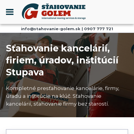
Menu
info@stahovanie-golem.sk
|
0907 777 721
PROFIL
SŤAHOVANIE - SŤAHOVACIE SLUŽBY
Sťahovanie kancelárií,
DOPRAVA - DOPRAVNÉ SLUŽBY
firiem, úradov, inštitúcií
AKCIE A ZĽAVY
Stupava
SKLADOVANIE
REFERENCIE
Kompletné presťahovanie kancelárie, firmy,
CENNÍK
úradu a inštitúcie na klúč. Sťahovanie
KONTAKT
kancelárií, sťahovanie firmy bez starostí.