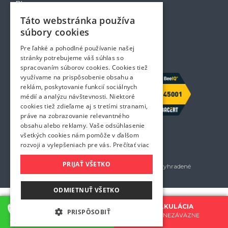
Blog
Voľné pozície
Táto webstránka používa
Zapožičanie krabíc
súbory cookies
Rady a tipy pri sťahovaní
Prepravný poriadok
Pre ľahké a pohodlné používanie našej
Kontakt
stránky potrebujeme váš súhlas so
spracovaním súborov cookies. Cookies tiež
využívame na prispôsobenie obsahu a
reklám, poskytovanie funkcií sociálnych
médií a analýzu návštevnosti. Niektoré
cookies tiež zdieľame aj s tretími stranami,
práve na zobrazovanie relevantného
obsahu alebo reklamy. Vaše odsúhlasenie
všetkých cookies nám pomôže v ďalšom
rozvoji a vylepšeniach pre vás.
Prečítať viac
PRIJAŤ VŠETKO
Golem services, s.r.o. 2026 - Všetky práva vyhradené
Všetky uvedené ceny sú bez DPH
ODMIETNUŤ VŠETKO
KONTAKTUJTE NÁS
CENOVÁ KALKULÁCIA
PRISPÔSOBIŤ
0907 777 721
BEZPLATNE A NEZÁVÄZNE