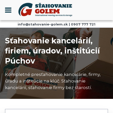
Menu
info@stahovanie-golem.sk
|
0907 777 721
PROFIL
SŤAHOVANIE - SŤAHOVACIE SLUŽBY
Sťahovanie kancelárií,
DOPRAVA - DOPRAVNÉ SLUŽBY
firiem, úradov, inštitúcií
AKCIE A ZĽAVY
Púchov
SKLADOVANIE
REFERENCIE
Kompletné presťahovanie kancelárie, firmy,
CENNÍK
úradu a inštitúcie na klúč. Sťahovanie
KONTAKT
kancelárií, sťahovanie firmy bez starostí.