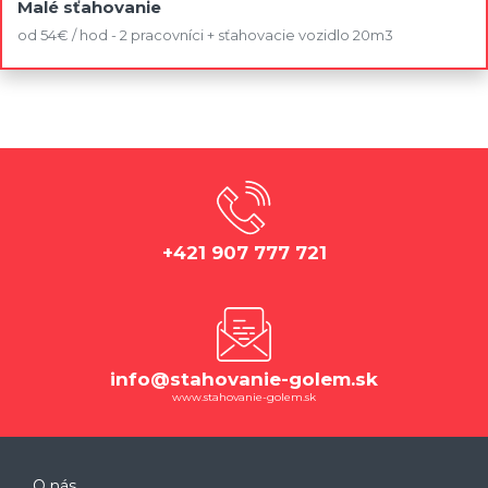
Malé sťahovanie
od 54€ / hod - 2 pracovníci + sťahovacie vozidlo 20m3
+421 907 777 721
info@stahovanie-golem.sk
www.stahovanie-golem.sk
O nás