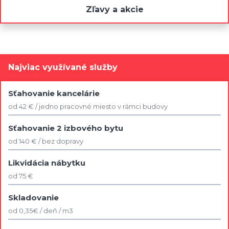
Zľavy a akcie
Najviac využívané služby
Sťahovanie kancelárie
od 42 € / jedno pracovné miesto v rámci budovy
Sťahovanie 2 izbového bytu
od 140 € / bez dopravy
Likvidácia nábytku
od 75 €
Skladovanie
od 0,35€ / deň / m3