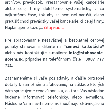
archívov, prevádzok. Presťahovanie Vašej kancelárie
alebo celej firmy dokážeme systematicky, v čo
najkratšom čase, tak aby sa nemusel narušiť, alebo
prerušiť chod prevádzky Vašej kancelárie, či celej firmy.
Naplánujeme každý
...
čítaj viac →
Pre spracovananie nezáväznej a bezplatnej cenovej
ponuky sťahovania kliknite na
"cenová kalkulácia"
alebo nás kontaktujte e-mailom:
info@stahovanie-
golem.sk
, prípadne na telefónnom čísle :
0907 777
721
.
Zaznamenáme si Vaše požiadavky a ďalšie potrebné
detaily k samotnému sťahovaniu, na základe ktorých
Vám spracujeme cenovú ponuku, o ktorej Vás následne
budeme informovať telefonicky, alebo e-mailom.
Následne Vám navrhneme možnosť najefektívnejšieho