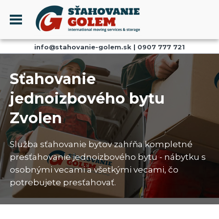
Menu
info@stahovanie-golem.sk
|
0907 777 721
PROFIL
SŤAHOVANIE - SŤAHOVACIE SLUŽBY
Sťahovanie
DOPRAVA - DOPRAVNÉ SLUŽBY
jednoizbového bytu
AKCIE A ZĽAVY
Zvolen
SKLADOVANIE
REFERENCIE
Služba sťahovanie bytov zahŕňa kompletné
CENNÍK
presťahovanie jednoizbového bytu - nábytku s
KONTAKT
osobnými vecami a všetkými vecami, čo
potrebujete presťahovať.