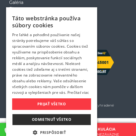
Galéria
Blog
Voľné pozície
Táto webstránka používa
Zapožičanie krabíc
súbory cookies
Rady a tipy pri sťahovaní
Prepravný poriadok
Pre ľahké a pohodlné používanie našej
Kontakt
stránky potrebujeme váš súhlas so
spracovaním súborov cookies. Cookies tiež
využívame na prispôsobenie obsahu a
reklám, poskytovanie funkcií sociálnych
médií a analýzu návštevnosti. Niektoré
cookies tiež zdieľame aj s tretími stranami,
práve na zobrazovanie relevantného
obsahu alebo reklamy. Vaše odsúhlasenie
všetkých cookies nám pomôže v ďalšom
rozvoji a vylepšeniach pre vás.
Prečítať viac
PRIJAŤ VŠETKO
Golem services, s.r.o. 2026 - Všetky práva vyhradené
Všetky uvedené ceny sú bez DPH
ODMIETNUŤ VŠETKO
KONTAKTUJTE NÁS
CENOVÁ KALKULÁCIA
PRISPÔSOBIŤ
0907 777 721
BEZPLATNE A NEZÁVÄZNE