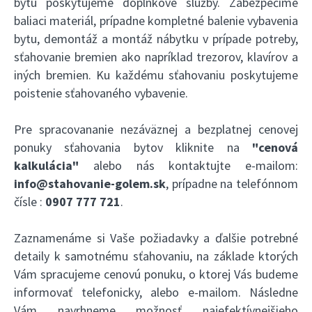
bytu poskytujeme doplnkové služby. Zabezpečíme
baliaci materiál, prípadne kompletné balenie vybavenia
bytu, demontáž a montáž nábytku v prípade potreby,
sťahovanie bremien ako napríklad trezorov, klavírov a
iných bremien. Ku každému sťahovaniu poskytujeme
poistenie sťahovaného vybavenie.
Pre spracovananie nezáväznej a bezplatnej cenovej
ponuky sťahovania bytov kliknite na
"cenová
kalkulácia"
alebo nás kontaktujte e-mailom:
info@stahovanie-golem.sk
, prípadne na telefónnom
čísle :
0907 777 721
.
Zaznamenáme si Vaše požiadavky a ďalšie potrebné
detaily k samotnému sťahovaniu, na základe ktorých
Vám spracujeme cenovú ponuku, o ktorej Vás budeme
informovať telefonicky, alebo e-mailom. Následne
Vám navrhneme možnosť najefektívnejšieho