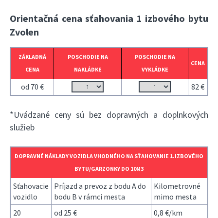
Orientačná cena sťahovania 1 izbového bytu
Zvolen
ZÁKLADNÁ
POSCHODIE NA
POSCHODIE NA
CENA
CENA
NAKLÁDKE
VYKLÁDKE
od 70 €
82 €
*Uvádzané ceny sú bez dopravných a doplnkových
služieb
DOPRAVNÉ NÁKLADY VOZIDLA VHODNÉHO NA SŤAHOVANIE 1.IZBOVÉHO
BYTU/GARZONKY DO 10M3
Sťahovacie
Príjazd a prevoz z bodu A do
Kilometrovné
vozidlo
bodu B v rámci mesta
mimo mesta
20
od 25 €
0,8 €/km