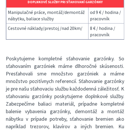
DOPLNKOVÉ SLUŽBY PRI SŤAHOVANÍ GARZÓNKY
Manipulačné práce, montáž/demontáž
od 9 € / hodina /
nábytku, baliace služby
pracovník
Cestovné náklady/prestoj /nad 20km/
8 € / hodina /
pracovník
Poskytujeme kompletné sťahovanie garzónky. So
sťahovaním garzóniek máme dlhoročné skúsenosti.
Presťahovali sme množstvo garzóniek a máme
množstvo pozitívnych referencií. Sťahovanie garzónky
je pre našu sťahovaciu službu každodenná záležitosť. K
sťahovaniu garzónky poskytujeme doplnkové služby.
Zabezpečíme baliaci materiál, prípadne kompletné
balenie vybavenia garzónky, demontáž a montáž
nábytku v prípade potreby, sťahovanie bremien ako
napríklad trezorov, klavírov a iných bremien. Ku