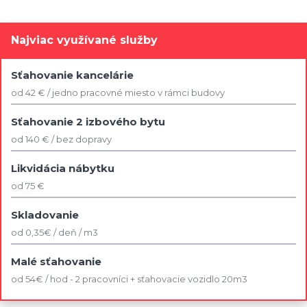
Najviac využívané služby
Sťahovanie kancelárie
od 42 € / jedno pracovné miesto v rámci budovy
Sťahovanie 2 izbového bytu
od 140 € / bez dopravy
Likvidácia nábytku
od 75 €
Skladovanie
od 0,35€ / deň / m3
Malé sťahovanie
od 54€ / hod - 2 pracovníci + sťahovacie vozidlo 20m3