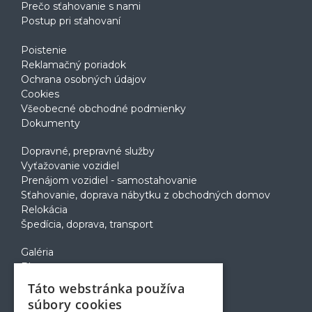
Prečo sťahovanie s nami
Postup pri sťahovaní
Poistenie
Reklamačný poriadok
Ochrana osobných údajov
Cookies
Všeobecné obchodné podmienky
Dokumenty
Dopravné, prepravné služby
Vyťažovanie vozidiel
Prenájom vozidiel - samostahovanie
Sťahovanie, doprava nábytku z obchodných domov
Relokácia
Špedícia, doprava, transport
Galéria
Blog
Voľné pozície
Táto webstránka používa
Zapožičanie krabíc
súbory cookies
Rady a tipy pri sťahovaní