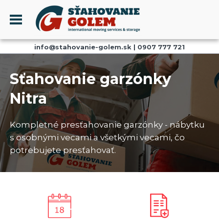
Menu
info@stahovanie-golem.sk
|
0907 777 721
PROFIL
SŤAHOVANIE - SŤAHOVACIE SLUŽBY
Sťahovanie garzónky
DOPRAVA - DOPRAVNÉ SLUŽBY
Nitra
AKCIE A ZĽAVY
SKLADOVANIE
Kompletné presťahovanie garzónky - nábytku
REFERENCIE
s osobnými vecami a všetkými vecami, čo
CENNÍK
potrebujete presťahovať.
KONTAKT