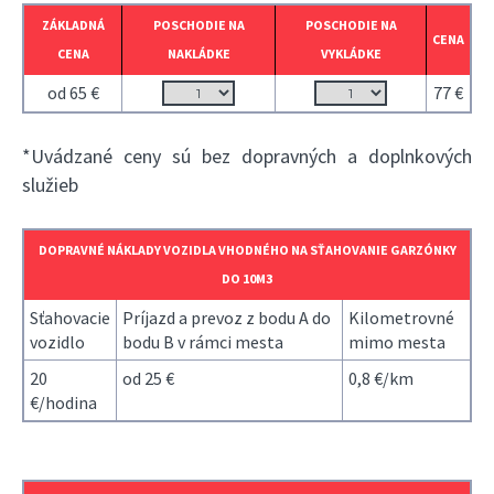
ZÁKLADNÁ
POSCHODIE NA
POSCHODIE NA
CENA
CENA
NAKLÁDKE
VYKLÁDKE
od 65 €
77 €
*Uvádzané ceny sú bez dopravných a doplnkových
služieb
DOPRAVNÉ NÁKLADY VOZIDLA VHODNÉHO NA SŤAHOVANIE GARZÓNKY
DO 10M3
Sťahovacie
Príjazd a prevoz z bodu A do
Kilometrovné
vozidlo
bodu B v rámci mesta
mimo mesta
20
od 25 €
0,8 €/km
€/hodina