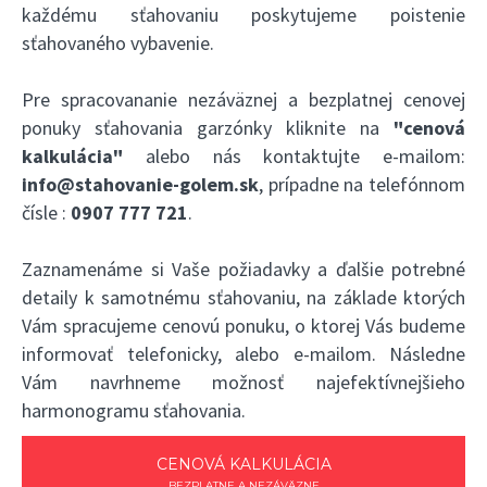
každému sťahovaniu poskytujeme poistenie
sťahovaného vybavenie.
Pre spracovananie nezáväznej a bezplatnej cenovej
ponuky sťahovania garzónky kliknite na
"cenová
kalkulácia"
alebo nás kontaktujte e-mailom:
info@stahovanie-golem.sk
, prípadne na telefónnom
čísle :
0907 777 721
.
Zaznamenáme si Vaše požiadavky a ďalšie potrebné
detaily k samotnému sťahovaniu, na základe ktorých
Vám spracujeme cenovú ponuku, o ktorej Vás budeme
informovať telefonicky, alebo e-mailom. Následne
Vám navrhneme možnosť najefektívnejšieho
harmonogramu sťahovania.
CENOVÁ KALKULÁCIA
BEZPLATNE A NEZÁVÄZNE