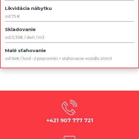
Likvidácia nábytku
od 75 €
Skladovanie
od 0,35€ / deň / m3
Malé sťahovanie
od 54€ / hod - 2 pracovníci + sťahovacie vozidlo 20m3
+421 907 777 721