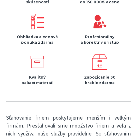
skúseností
do 150 000€ v cene
Obhliadka a cenová
Profesionálny
ponuka zdarma
a korektný prístup
Kvalitný
Zapožičanie 30
baliaci materiál
krabíc zdarma
Sťahovanie firiem poskytujeme menším i veľkým
firmám. Presťahovali sme množstvo firiem a veľa z
nich využíva naše služby pravidelne. So sťahovaním