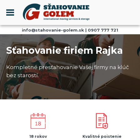
Menu
info@stahovanie-golem.sk
|
0907 777 721
PROFIL
SŤAHOVANIE - SŤAHOVACIE SLUŽBY
Sťahovanie firiem Rajka
DOPRAVA - DOPRAVNÉ SLUŽBY
AKCIE A ZĽAVY
Kompletné presťahovanie Vašej firmy na klúč
SKLADOVANIE
bez starostí.
REFERENCIE
CENNÍK
KONTAKT
18 rokov
Kvalitné poistenie