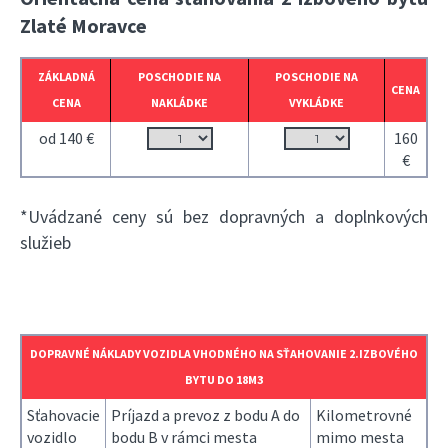
Zlaté Moravce
ZÁKLADNÁ
POSCHODIE NA
POSCHODIE NA
CENA
CENA
NAKLÁDKE
VYKLÁDKE
od 140 €
160
€
*Uvádzané ceny sú bez dopravných a doplnkových
služieb
DOPRAVNÉ NÁKLADY VOZIDLA VHODNÉHO NA SŤAHOVANIE 2.IZBOVÉHO
BYTU DO 18M3
Sťahovacie
Príjazd a prevoz z bodu A do
Kilometrovné
vozidlo
bodu B v rámci mesta
mimo mesta