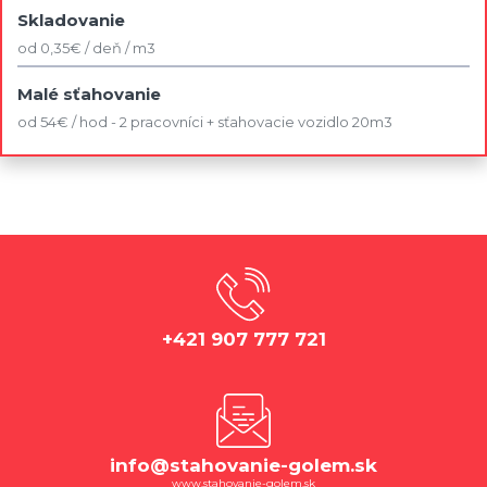
Skladovanie
od 0,35€ / deň / m3
Malé sťahovanie
od 54€ / hod - 2 pracovníci + sťahovacie vozidlo 20m3
+421 907 777 721
info@stahovanie-golem.sk
www.stahovanie-golem.sk