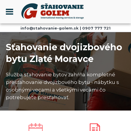
Menu
info@stahovanie-golem.sk
|
0907 777 721
PROFIL
SŤAHOVANIE - SŤAHOVACIE SLUŽBY
Sťahovanie dvojizbového
DOPRAVA - DOPRAVNÉ SLUŽBY
bytu Zlaté Moravce
AKCIE A ZĽAVY
SKLADOVANIE
Služba sťahovanie bytov zahŕňa kompletné
REFERENCIE
presťahovanie dvojizbového bytu - nábytku s
CENNÍK
osobnými vecami a všetkými vecami čo
potrebujete presťahovať.
KONTAKT