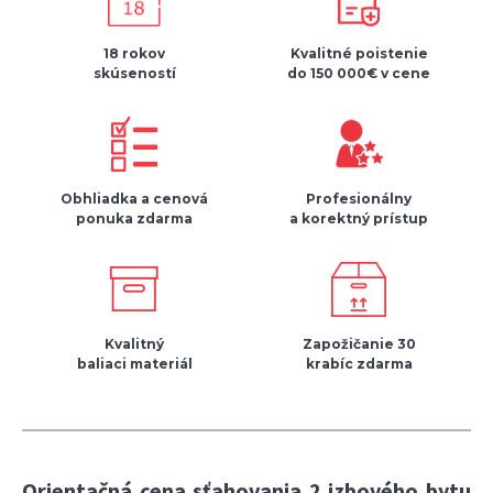
18 rokov
Kvalitné poistenie
skúseností
do 150 000€ v cene
Obhliadka a cenová
Profesionálny
ponuka zdarma
a korektný prístup
Kvalitný
Zapožičanie 30
baliaci materiál
krabíc zdarma
Orientačná cena sťahovania 2 izbového bytu