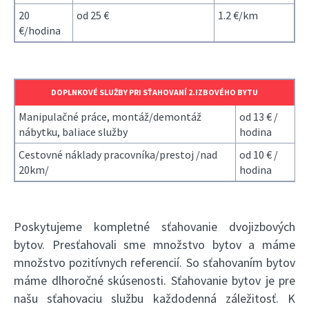
20
od 25 €
1.2 €/km
€/hodina
DOPLNKOVÉ SLUŽBY PRI SŤAHOVANÍ 2.IZBOVÉHO BYTU
Manipulačné práce, montáž/demontáž
od 13 € /
nábytku, baliace služby
hodina
Cestovné náklady pracovníka/prestoj /nad
od 10 € /
20km/
hodina
Poskytujeme kompletné sťahovanie dvojizbových
bytov. Presťahovali sme množstvo bytov a máme
množstvo pozitívnych referencií. So sťahovaním bytov
máme dlhoročné skúsenosti. Sťahovanie bytov je pre
našu sťahovaciu službu každodenná záležitosť. K