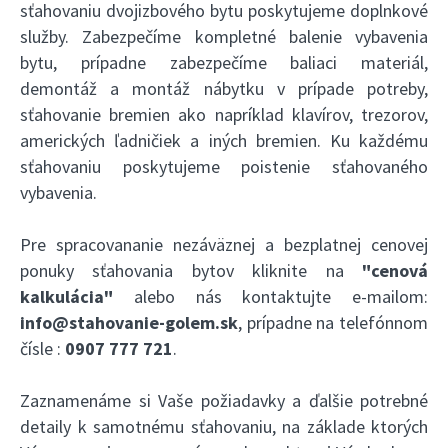
sťahovaniu dvojizbového bytu poskytujeme doplnkové
služby. Zabezpečíme kompletné balenie vybavenia
bytu, prípadne zabezpečíme baliaci materiál,
demontáž a montáž nábytku v prípade potreby,
sťahovanie bremien ako napríklad klavírov, trezorov,
amerických ľadničiek a iných bremien. Ku každému
sťahovaniu poskytujeme poistenie sťahovaného
vybavenia.
Pre spracovananie nezáväznej a bezplatnej cenovej
ponuky sťahovania bytov kliknite na
"cenová
kalkulácia"
alebo nás kontaktujte e-mailom:
info@stahovanie-golem.sk
, prípadne na telefónnom
čísle :
0907 777 721
.
Zaznamenáme si Vaše požiadavky a ďalšie potrebné
detaily k samotnému sťahovaniu, na základe ktorých