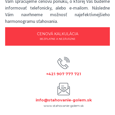
Vám spracujeme cenovú ponuku, o ktorej Vás budeme
informovať telefonicky, alebo e-mailom. Následne
Vám navrhneme možnosť najefektívnejšieho
harmonogramu sťahovania.
CENOVÁ KALKULÁCIA
BEZPLATNE A NEZÁVÄZNE
+421 907 777 721
info@stahovanie-golem.sk
www.stahovanie-golem.sk