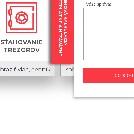
BEZPLATNE A NEZÁVÄZNE
CENOVÁ KALKULÁCIA
Váša správa:
SŤAHOVANIE
SŤAHOVANIE
TREZOROV
BREMIEN DO 600KG
braziť viac, cenník
Zobraziť viac, cenník