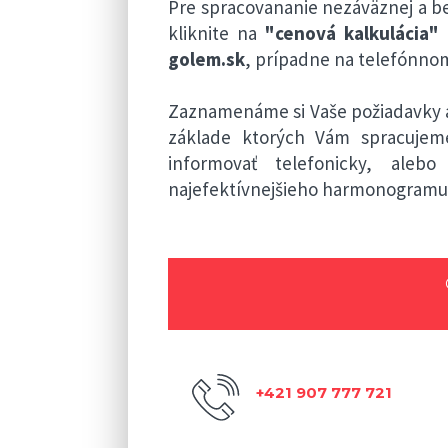
Pre spracovananie nezáväznej a b
kliknite na
"cenová kalkulácia"
golem.sk
, prípadne na telefónnom
Zaznamenáme si Vaše požiadavky a
základe ktorých Vám spracuje
informovať telefonicky, ale
najefektívnejšieho harmonogramu 
+421 907 777 721