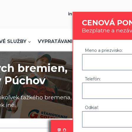
info@stahovanie-golem.sk
CENOVÁ PO
Bezplatne a nezá
info@stahovanie-golem.sk
|
0907 777 721
VÉ SLUŽBY
VYPRATÁVANIE
SKLADOVANIE
Meno a priezvisko:
ých bremien,
ov Púchov
Telefón:
oľvek ťažkého bremena, či sa
k iné.
Odkiaľ: