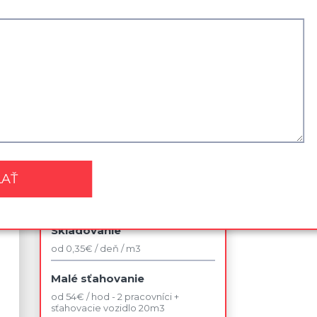
Najviac využívané služby
Sťahovanie kancelárie
od 42 € / jedno pracovné miesto v
rámci budovy
Sťahovanie 2 izbového bytu
od 140 € / bez dopravy
Likvidácia nábytku
od 75 €
Skladovanie
od 0,35€ / deň / m3
Malé sťahovanie
od 54€ / hod - 2 pracovníci +
sťahovacie vozidlo 20m3