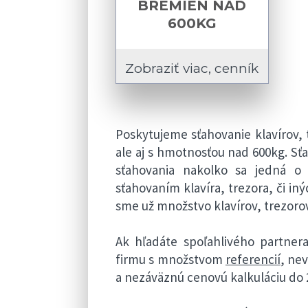
BREMIEN NAD
600KG
Zobraziť viac, cenník
Poskytujeme sťahovanie klavírov,
ale aj s hmotnosťou nad 600kg. S
sťahovania nakolko sa jedná o
sťahovaním klavíra, trezora, či i
sme už množstvo klavírov, trezoro
Ak hľadáte spoľahlivého partnera
firmu s množstvom
referencií
, ne
a nezáväznú cenovú kalkuláciu do 