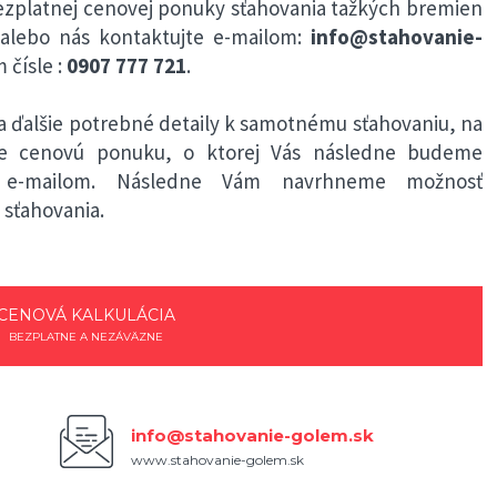
ezplatnej cenovej ponuky sťahovania tažkých bremien
alebo nás kontaktujte e-mailom:
info@stahovanie-
 čísle :
0907 777 721
.
 ďalšie potrebné detaily k samotnému sťahovaniu, na
me cenovú ponuku, o ktorej Vás následne budeme
bo e-mailom. Následne Vám navrhneme možnosť
sťahovania.
CENOVÁ KALKULÁCIA
BEZPLATNE A NEZÁVÄZNE
info@stahovanie-golem.sk
www.stahovanie-golem.sk