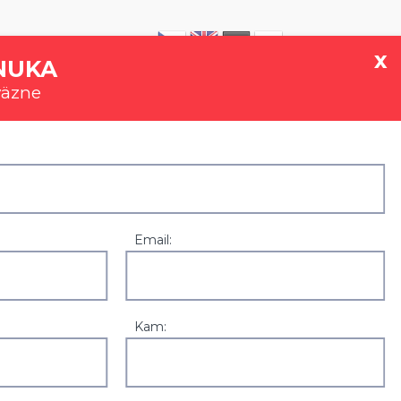
|
0907 777 721
x
NUKA
väzne
GALÉRIA
REFERENCIE
KONTAKT
Email:
Kam:
Zľavy a akcie