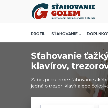
Menu
PROFIL
SŤAHOVANIE - SŤAHOVACIE SLUŽBY
PROFIL
SŤAHOVANIE
DOPLNKO
DOPRAVA - DOPRAVNÉ SLUŽBY
AKCIE A ZĽAVY
Sťahovanie ťažk
SKLADOVANIE
klavírov, trezor
REFERENCIE
CENNÍK
Zabezpečujeme sťahovanie akéhok
KONTAKT
jedná o trezor, klavír alebo čokolve