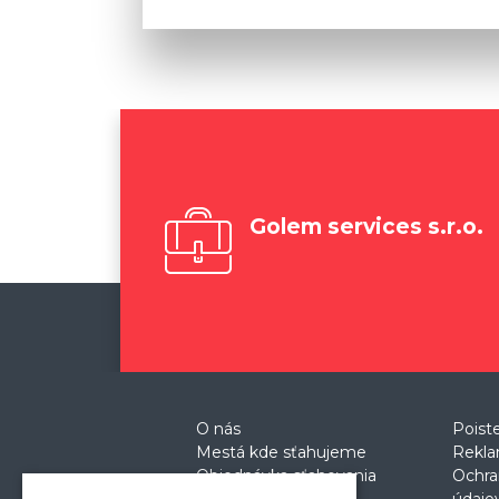
Golem services s.r.o.
O nás
Poist
Mestá kde sťahujeme
Rekla
Objednávka sťahovania
Ochra