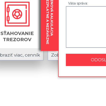
BEZPLATNE A NEZÁVÄZNE
CENOVÁ KALKULÁCIA
Váša správa:
SŤAHOVANIE
SŤAHOVANIE
TREZOROV
BREMIEN DO 600KG
braziť viac, cenník
Zobraziť viac, cenník