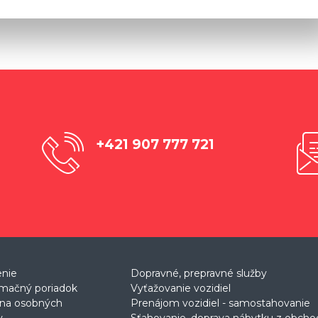
+421 907 777 721
enie
Dopravné, prepravné služby
mačný poriadok
Vyťažovanie vozidiel
na osobných
Prenájom vozidiel - samostahovanie