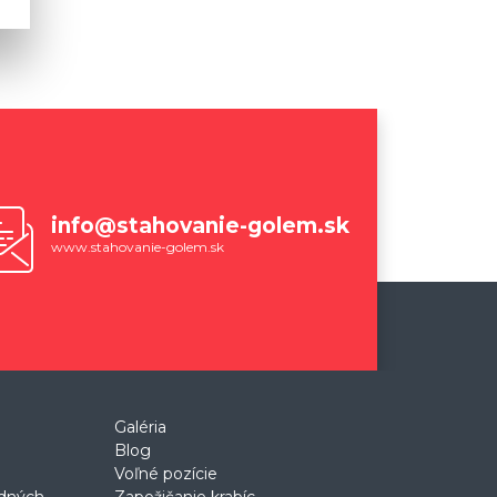
info@stahovanie-golem.sk
www.stahovanie-golem.sk
Galéria
Blog
Voľné pozície