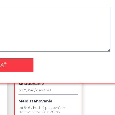
Najviac využívané služby
Sťahovanie kancelárie
od 42 € / jedno pracovné miesto v
rámci budovy
Sťahovanie 2 izbového bytu
od 140 € / bez dopravy
Likvidácia nábytku
od 75 €
Skladovanie
od 0,35€ / deň / m3
Malé sťahovanie
od 54€ / hod - 2 pracovníci +
sťahovacie vozidlo 20m3