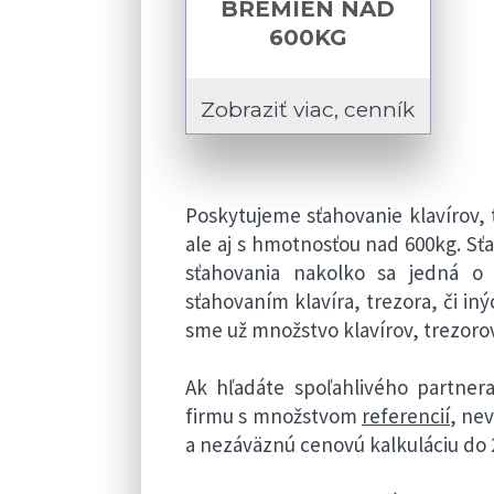
BREMIEN NAD
600KG
Zobraziť viac, cenník
Poskytujeme sťahovanie klavírov,
ale aj s hmotnosťou nad 600kg. S
sťahovania nakolko sa jedná o
sťahovaním klavíra, trezora, či i
sme už množstvo klavírov, trezoro
Ak hľadáte spoľahlivého partnera
firmu s množstvom
referencií
, ne
a nezáväznú cenovú kalkuláciu do 