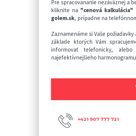
Pre spracovananie nezáväznej a b
kliknite na
"cenová kalkulácia"
golem.sk
, prípadne na telefónnom
Zaznamenáme si Vaše požiadavky a
základe ktorých Vám spracuje
informovať telefonicky, ale
najefektívnejšieho harmonogramu 
+421 907 777 721