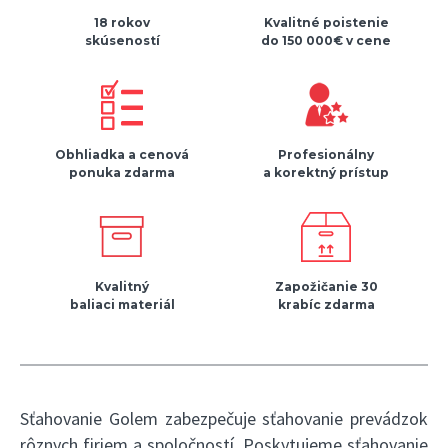
18 rokov
Kvalitné poistenie
skúseností
do 150 000€ v cene
Obhliadka a cenová
Profesionálny
ponuka zdarma
a korektný prístup
Kvalitný
Zapožičanie 30
baliaci materiál
krabíc zdarma
Sťahovanie Golem zabezpečuje sťahovanie prevádzok
rôznych firiem a spoločností. Poskytujeme sťahovanie