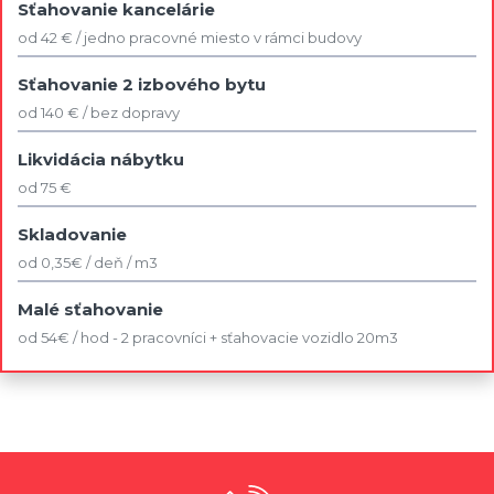
Sťahovanie kancelárie
od 42 € / jedno pracovné miesto v rámci budovy
Sťahovanie 2 izbového bytu
od 140 € / bez dopravy
Likvidácia nábytku
od 75 €
Skladovanie
od 0,35€ / deň / m3
Malé sťahovanie
od 54€ / hod - 2 pracovníci + sťahovacie vozidlo 20m3