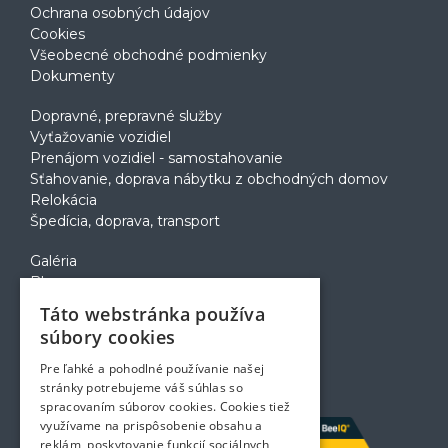
Ochrana osobných údajov
Cookies
Všeobecné obchodné podmienky
Dokumenty
Dopravné, prepravné služby
Vyťažovanie vozidiel
Prenájom vozidiel - samostahovanie
Sťahovanie, doprava nábytku z obchodných domov
Relokácia
Špedícia, doprava, transport
Galéria
Blog
Voľné pozície
Táto webstránka používa
Zapožičanie krabíc
súbory cookies
Rady a tipy pri sťahovaní
Prepravný poriadok
Pre ľahké a pohodlné používanie našej
Kontakt
stránky potrebujeme váš súhlas so
spracovaním súborov cookies. Cookies tiež
využívame na prispôsobenie obsahu a
reklám, poskytovanie funkcií sociálnych