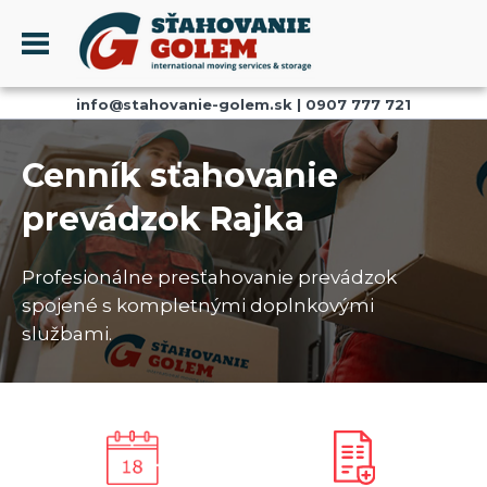
Menu
info@stahovanie-golem.sk
|
0907 777 721
PROFIL
SŤAHOVANIE - SŤAHOVACIE SLUŽBY
Cenník sťahovanie
DOPRAVA - DOPRAVNÉ SLUŽBY
prevádzok Rajka
AKCIE A ZĽAVY
SKLADOVANIE
Profesionálne presťahovanie prevádzok
REFERENCIE
spojené s kompletnými doplnkovými
CENNÍK
službami.
KONTAKT