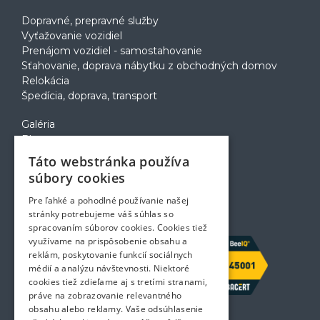
Dopravné, prepravné služby
Vyťažovanie vozidiel
Prenájom vozidiel - samostahovanie
Sťahovanie, doprava nábytku z obchodných domov
Relokácia
Špedícia, doprava, transport
Galéria
Blog
Voľné pozície
Táto webstránka používa
Zapožičanie krabíc
súbory cookies
Rady a tipy pri sťahovaní
Prepravný poriadok
Pre ľahké a pohodlné používanie našej
Kontakt
stránky potrebujeme váš súhlas so
spracovaním súborov cookies. Cookies tiež
využívame na prispôsobenie obsahu a
reklám, poskytovanie funkcií sociálnych
médií a analýzu návštevnosti. Niektoré
cookies tiež zdieľame aj s tretími stranami,
práve na zobrazovanie relevantného
obsahu alebo reklamy. Vaše odsúhlasenie