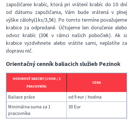
zapožičanie krabíc, ktorá pri vrátení krabíc do 10 dní
od dátumu zapožičania, Vám bude vrátená v plnej
výške zálohy(1ks/3,5€). Po tomto termíne považujeme
krabice za odpredané. Účtujeme len doručenie alebo
odvoz krabíc (30€ v rámci našich pobočiek). Ak si
krabice vyzdvihnete alebo vrátite sami, neplatíte za
dopravu nič.
Orientačný cenník baliacich služieb Pezinok
HODINOVÉ SADZBY (1 HOD./ 1
CENA
PRACOVNÍK)
Baliace práce
od 9 eur / hodina
Minimálna suma za 1
30 Eur
pracovníka