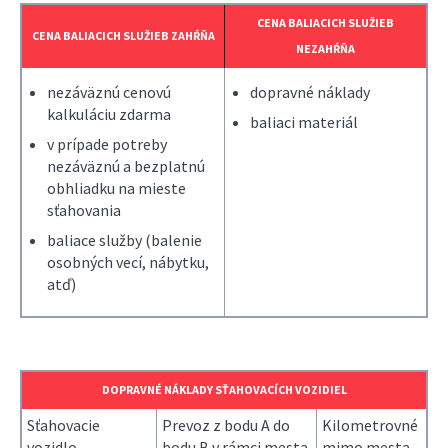
CENA BALIACICH SLUŽIEB
CENA BALIACICH SLUŽIEB ZAHŔŇA
NEZAHŔŇA
nezáväznú cenovú
dopravné náklady
kalkuláciu zdarma
baliaci materiál
v prípade potreby
nezáväznú a bezplatnú
obhliadku na mieste
sťahovania
baliace služby (balenie
osobných vecí, nábytku,
atď)
DOPRAVNÉ NÁKLADY SŤAHOVACÍCH VOZIDIEL
Sťahovacie
Prevoz z bodu A do
Kilometrovné
vozidlo
bodu B v rámci mesta
mimo mesta