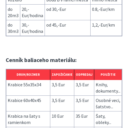
do
20,-
od 30,-Eur
0.8,-Eur/km
20m3
Eur/hodina
do
30,-
od 45,-Eur
1,2,-Eur/km
30m3
Eur/hodina
Cenník baliaceho materiálu:
DRUH/ROZMER
ZAPOŽIČANIE
ODPREDAJ
POUŽITIE
Krabice 55x35x34
3,5 Eur
3,5 Eur
Knihy,
dokumenty...
Krabice 60x40x45
3,5 Eur
3,5 Eur
Osobné veci,
šatstvo...
Krabica na šaty s
10 Eur
35 Eur
Šaty,
ramienkom
obleky...