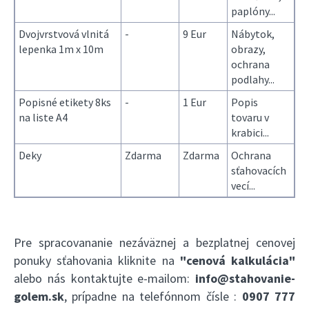
paplóny...
Dvojvrstvová vlnitá
-
9 Eur
Nábytok,
lepenka 1m x 10m
obrazy,
ochrana
podlahy...
Popisné etikety 8ks
-
1 Eur
Popis
na liste A4
tovaru v
krabici...
Deky
Zdarma
Zdarma
Ochrana
sťahovacích
vecí...
Pre spracovananie nezáväznej a bezplatnej cenovej
ponuky sťahovania kliknite na
"cenová kalkulácia"
alebo nás kontaktujte e-mailom:
info@stahovanie-
golem.sk
, prípadne na telefónnom čísle :
0907 777