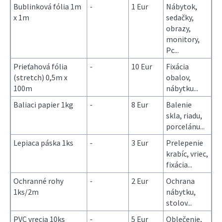
Bublinková fólia 1m
-
1 Eur
Nábytok,
x 1m
sedačky,
obrazy,
monitory,
Pc...
Prieťahová fólia
-
10 Eur
Fixácia
(stretch) 0,5m x
obalov,
100m
nábytku...
Baliaci papier 1kg
-
8 Eur
Balenie
skla, riadu,
porcelánu...
Lepiaca páska 1ks
-
3 Eur
Prelepenie
krabíc, vriec,
fixácia...
Ochranné rohy
-
2 Eur
Ochrana
1ks/2m
nábytku,
stolov...
PVC vrecia 10ks
-
5 Eur
Oblečenie,