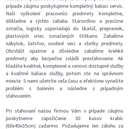
prípade záujmu poskytujeme kompletný baliaci servis.
Naši vyškolení pracovníci predmety kompletne,
dôkladne a rýchlo zabalia. Starostlivo a precízne
označia, logicky usporiadajú do škatúľ, prepraviek,
plastových vriec označených štítkami. Zabalíme
nábytok, šatstvo, osobné veci a všetky predmety.
Obzvlášť opatrne a dôsledne zabalíme krehké
predmety aby bezpečne zvládli presťahovanie. Ak
hľadáte kvalitné, komplexné a cenovo dostupné služby
a kvalitné baliace služby, potom ste na správnom
mieste. S nami ušetríte veľa času a efektívne vyriešite
problém s balením a následne s prípadným
sťahovaním.
Pri sťahovaní našou firmou Vám v prípade záujmu
poskytneme zapožičanie 30 kusov krabíc
(60x40x35cm) zadarmo. Požadujeme len zálohu za