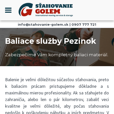
Menu
info@stahovanie-golem.sk
|
0907 777 721
PROFIL
SŤAHOVANIE - SŤAHOVACIE SLUŽBY
Baliace služby Pezinok
DOPRAVA - DOPRAVNÉ SLUŽBY
AKCIE A ZĽAVY
Zabezpečíme Vám kompletný baliaci materiál.
SKLADOVANIE
REFERENCIE
CENNÍK
Balenie je veľmi dôležitou súčasťou sťahovania, preto
k baliacim prácam pristupujeme dôkladne a s
KONTAKT
maximálnou mierou profesionality. Ak sa sťahujete do
zahraničia, alebo len o pár kilometrov, zabaliť veci
kvalitne je veľmi dôležité, aby počas sťahovania
nedošlo k poškodeniu nábytku a iných predmetov. V