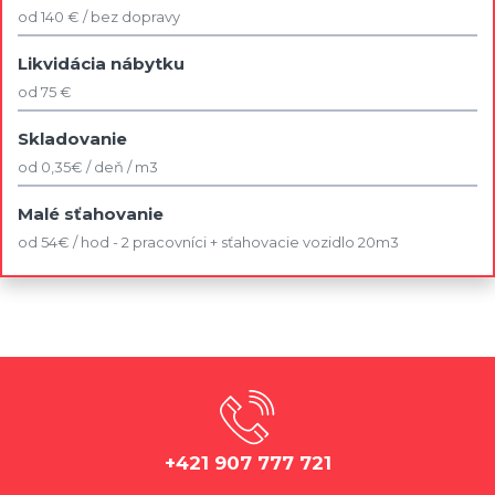
od 140 € / bez dopravy
Likvidácia nábytku
od 75 €
Skladovanie
od 0,35€ / deň / m3
Malé sťahovanie
od 54€ / hod - 2 pracovníci + sťahovacie vozidlo 20m3
+421 907 777 721