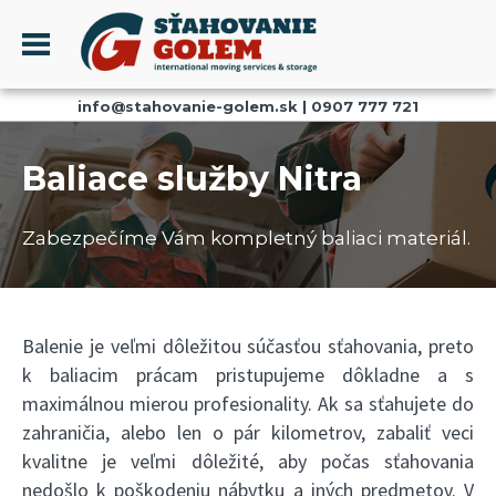
Menu
info@stahovanie-golem.sk
|
0907 777 721
PROFIL
SŤAHOVANIE - SŤAHOVACIE SLUŽBY
Baliace služby Nitra
DOPRAVA - DOPRAVNÉ SLUŽBY
AKCIE A ZĽAVY
Zabezpečíme Vám kompletný baliaci materiál.
SKLADOVANIE
REFERENCIE
CENNÍK
Balenie je veľmi dôležitou súčasťou sťahovania, preto
k baliacim prácam pristupujeme dôkladne a s
KONTAKT
maximálnou mierou profesionality. Ak sa sťahujete do
zahraničia, alebo len o pár kilometrov, zabaliť veci
kvalitne je veľmi dôležité, aby počas sťahovania
nedošlo k poškodeniu nábytku a iných predmetov. V