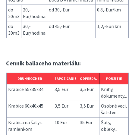
do
20,-
od 30,-Eur
0.8,-Eur/km
20m3
Eur/hodina
do
30,-
od 45,-Eur
1,2,-Eur/km
30m3
Eur/hodina
Cenník baliaceho materiálu:
DRUH/ROZMER
ZAPOŽIČANIE
ODPREDAJ
POUŽITIE
Krabice 55x35x34
3,5 Eur
3,5 Eur
Knihy,
dokumenty...
Krabice 60x40x45
3,5 Eur
3,5 Eur
Osobné veci,
šatstvo...
Krabica na šaty s
10 Eur
35 Eur
Šaty,
ramienkom
obleky...