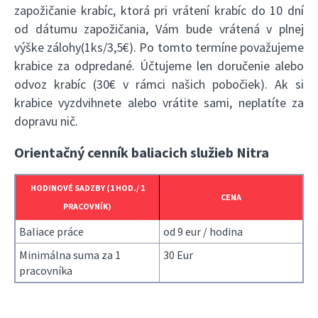
zapožičanie krabíc, ktorá pri vrátení krabíc do 10 dní
od dátumu zapožičania, Vám bude vrátená v plnej
výške zálohy(1ks/3,5€). Po tomto termíne považujeme
krabice za odpredané. Účtujeme len doručenie alebo
odvoz krabíc (30€ v rámci našich pobočiek). Ak si
krabice vyzdvihnete alebo vrátite sami, neplatíte za
dopravu nič.
Orientačný cenník baliacich služieb Nitra
HODINOVÉ SADZBY (1 HOD./ 1
CENA
PRACOVNÍK)
Baliace práce
od 9 eur / hodina
Minimálna suma za 1
30 Eur
pracovníka