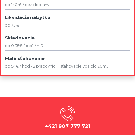
od 140 € / bez dopravy
Likvidácia nábytku
od 75 €
Skladovanie
od 0,35€ / deň / m3
Malé sťahovanie
od 54€ / hod - 2 pracovníci + sťahovacie vozidlo 20m3
+421 907 777 721