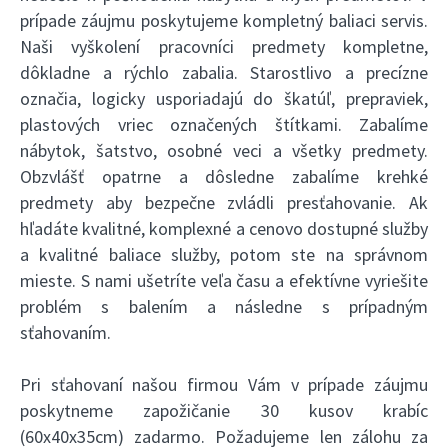
prípade záujmu poskytujeme kompletný baliaci servis.
Naši vyškolení pracovníci predmety kompletne,
dôkladne a rýchlo zabalia. Starostlivo a precízne
označia, logicky usporiadajú do škatúľ, prepraviek,
plastových vriec označených štítkami. Zabalíme
nábytok, šatstvo, osobné veci a všetky predmety.
Obzvlášť opatrne a dôsledne zabalíme krehké
predmety aby bezpečne zvládli presťahovanie. Ak
hľadáte kvalitné, komplexné a cenovo dostupné služby
a kvalitné baliace služby, potom ste na správnom
mieste. S nami ušetríte veľa času a efektívne vyriešite
problém s balením a následne s prípadným
sťahovaním.
Pri sťahovaní našou firmou Vám v prípade záujmu
poskytneme zapožičanie 30 kusov krabíc
(60x40x35cm) zadarmo. Požadujeme len zálohu za