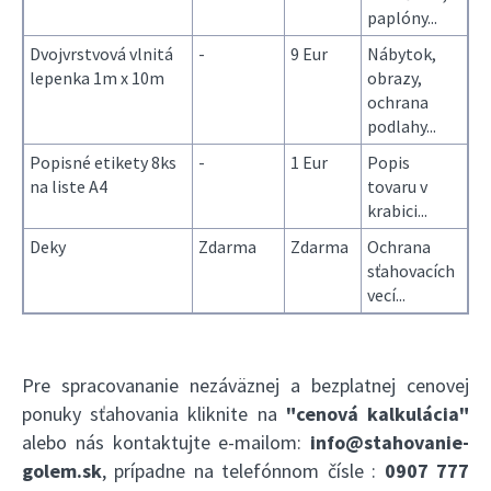
paplóny...
Dvojvrstvová vlnitá
-
9 Eur
Nábytok,
lepenka 1m x 10m
obrazy,
ochrana
podlahy...
Popisné etikety 8ks
-
1 Eur
Popis
na liste A4
tovaru v
krabici...
Deky
Zdarma
Zdarma
Ochrana
sťahovacích
vecí...
Pre spracovananie nezáväznej a bezplatnej cenovej
ponuky sťahovania kliknite na
"cenová kalkulácia"
alebo nás kontaktujte e-mailom:
info@stahovanie-
golem.sk
, prípadne na telefónnom čísle :
0907 777