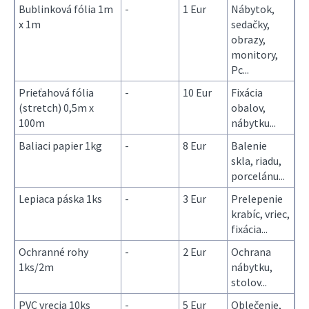
Bublinková fólia 1m
-
1 Eur
Nábytok,
x 1m
sedačky,
obrazy,
monitory,
Pc...
Prieťahová fólia
-
10 Eur
Fixácia
(stretch) 0,5m x
obalov,
100m
nábytku...
Baliaci papier 1kg
-
8 Eur
Balenie
skla, riadu,
porcelánu...
Lepiaca páska 1ks
-
3 Eur
Prelepenie
krabíc, vriec,
fixácia...
Ochranné rohy
-
2 Eur
Ochrana
1ks/2m
nábytku,
stolov...
PVC vrecia 10ks
-
5 Eur
Oblečenie,