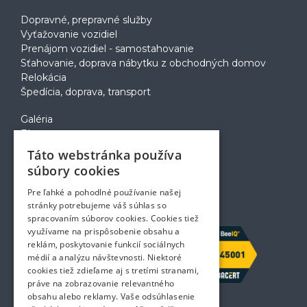
Dopravné, prepravné služby
Vyťažovanie vozidiel
Prenájom vozidiel - samostahovanie
Sťahovanie, doprava nábytku z obchodných domov
Relokácia
Špedícia, doprava, transport
Galéria
Blog
Voľné pozície
Táto webstránka používa
Zapožičanie krabíc
súbory cookies
Rady a tipy pri sťahovaní
Prepravný poriadok
Pre ľahké a pohodlné používanie našej
Kontakt
stránky potrebujeme váš súhlas so
spracovaním súborov cookies. Cookies tiež
využívame na prispôsobenie obsahu a
reklám, poskytovanie funkcií sociálnych
médií a analýzu návštevnosti. Niektoré
cookies tiež zdieľame aj s tretími stranami,
práve na zobrazovanie relevantného
obsahu alebo reklamy. Vaše odsúhlasenie