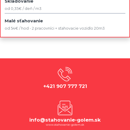
Skladovanie
od 0,35€ / deň / m3
Malé sťahovanie
od 54€ / hod - 2 pracovníci + sťahovacie vozidlo 20m3
+421 907 777 721
info@stahovanie-golem.sk
www.stahovanie-golem.sk