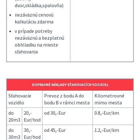
dvor,skládka,spalovňa)
nezáväznú cenovú
kalkuláciu zdarma
v prípade potreby
nezáväznú a bezplatnú
obhliadku na mieste
sťahovania
DOPRAVNÉ NÁKLADY SŤAHOVACÍCH VOZIDIEL
Sťahovacie
Prevoz z bodu A do
Kilometrovné
vozidlo
bodu B v rámci mesta
mimo mesta
do
20,-
od 30,-Eur
0.8,-Eur/km
20m3
Eur/hod
do
30,-
od 45,-Eur
1.2,-Eur/km
30m3
Eur/hod