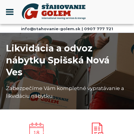
Menu
info@stahovanie-golem.sk
|
0907 777 721
PROFIL
SŤAHOVANIE - SŤAHOVACIE SLUŽBY
Likvidácia a odvoz
DOPRAVA - DOPRAVNÉ SLUŽBY
nábytku Spišská Nová
AKCIE A ZĽAVY
Ves
SKLADOVANIE
REFERENCIE
Zabezpečíme Vám kompletné vypratávanie a
CENNÍK
likvidáciu nábytku.
KONTAKT