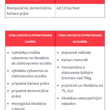
Manipulačné, demontážne,
od 13 Eur/hod
baliace práce
CENA LIKVIDÁCIE/VYPRATÁVANIA
CENA LIKVIDÁCIE/VYPRATÁVANIA
ZAHŔŇA
NEZAHŔŇA
nakládku/znáška
dopravné náklady
vybavenia na likvidáciu
baliaci materiál
do sťahovacieho vozidla
manipuláciu a
vykládku vybavenia zo
sťahovanie ťažkých
sťahovacieho vozidla
bremien nad 70kg
prípadné baliace práce
poplatok za likvidáciu od
prípadné demontážne
75,-Eur
práce
likvidáciu nebezpečných
ekologická likvidácia
odpadov
(zberný